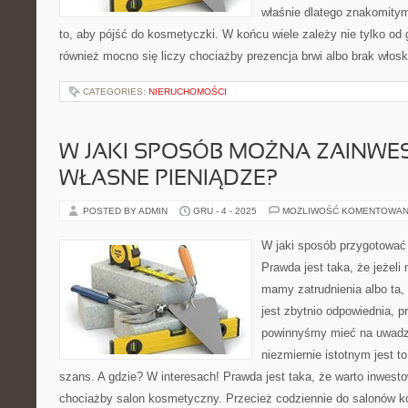
właśnie dlatego znakomity
to, aby pójść do kosmetyczki. W końcu wiele zależy nie tylko od g
również mocno się liczy chociażby prezencja brwi albo brak włos
CATEGORIES:
NIERUCHOMOŚCI
W JAKI SPOSÓB MOŻNA ZAINW
WŁASNE PIENIĄDZE?
POSTED BY ADMIN
GRU - 4 - 2025
MOŻLIWOŚĆ KOMENTOWAN
W jaki sposób przygotować 
Prawda jest taka, że jeżeli
mamy zatrudnienia albo ta,
jest zbytnio odpowiednia, 
powinnyśmy mieć na uwadz
niezmiernie istotnym jest 
szans. A gdzie? W interesach! Prawda jest taka, że warto inwest
chociażby salon kosmetyczny. Przecież codziennie do salonów 