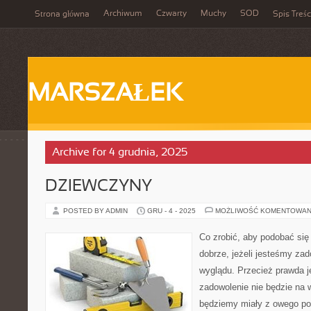
Archiwum
Czwarty
Muchy
SOD
Strona główna
Spis Treśc
MARSZAŁEK
Archive for 4 grudnia, 2025
DZIEWCZYNY
POSTED BY ADMIN
GRU - 4 - 2025
MOŻLIWOŚĆ KOMENTOWAN
Co zrobić, aby podobać si
dobrze, jeżeli jesteśmy za
wyglądu. Przecież prawda je
zadowolenie nie będzie na
będziemy miały z owego po