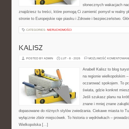
słonecznych wakacjach n
znajdziesz tu treści, które pomogą Ci zamienić pomysł w realny p
stronie to Europejskie raje piasku i Zdrowie i bezpieczeństwo. Gł
CATEGORIES:
NIERUCHOMOŚCI
KALISZ
POSTED BY ADMIN
LUT - 8 - 2026
MOŻLIWOŚĆ KOMENTOWAN
Anabell Kalisz to blog tur
na regionie wielkopolskim – 
oczarować spokojem. To pr
świata, gdzie konkret mies
Jeśli szukasz planu na kró
znane i mniej znane zakątki
dopasowane do różnych stylów zwiedzania. Ciekawe miasta to Tur
wyłącznie zbiór miejscówek. To historia o wędrówkach – prowadzo
Wielkopolska […]