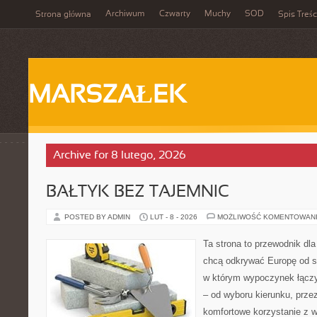
Archiwum
Czwarty
Muchy
SOD
Strona główna
Spis Treśc
MARSZAŁEK
Archive for 8 lutego, 2026
BAŁTYK BEZ TAJEMNIC
POSTED BY ADMIN
LUT - 8 - 2026
MOŻLIWOŚĆ KOMENTOWAN
Ta strona to przewodnik dla
chcą odkrywać Europę od s
w którym wypoczynek łączy
– od wyboru kierunku, prze
komfortowe korzystanie z w