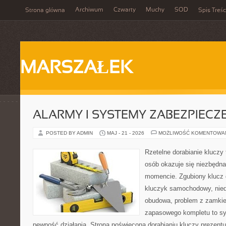
Archiwum
Czwarty
Muchy
SOD
Strona główna
Spis Treśc
MARSZAŁEK
ALARMY I SYSTEMY ZABEZPIECZ
POSTED BY ADMIN
MAJ - 21 - 2026
MOŻLIWOŚĆ KOMENTOWA
Rzetelne dorabianie kluczy 
osób okazuje się niezbędn
momencie. Zgubiony klucz 
kluczyk samochodowy, niedz
obudowa, problem z zamkie
zapasowego kompletu to syt
pewność działania. Strona poświęcona dorabianiu kluczy prezentu