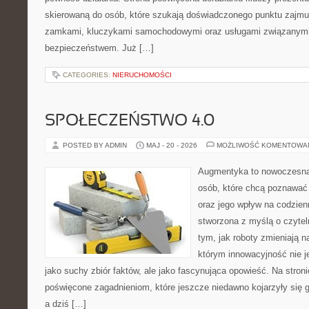
skierowaną do osób, które szukają doświadczonego punktu zajmu
zamkami, kluczykami samochodowymi oraz usługami związanym
bezpieczeństwem. Już […]
CATEGORIES:
NIERUCHOMOŚCI
SPOŁECZEŃSTWO 4.0
POSTED BY ADMIN
MAJ - 20 - 2026
MOŻLIWOŚĆ KOMENTOWA
Augmentyka to nowoczesna 
osób, które chcą poznawać ś
oraz jego wpływ na codzien
stworzona z myślą o czyteln
tym, jak roboty zmieniają n
którym innowacyjność nie j
jako suchy zbiór faktów, ale jako fascynująca opowieść. Na stron
poświęcone zagadnieniom, które jeszcze niedawno kojarzyły się 
a dziś […]