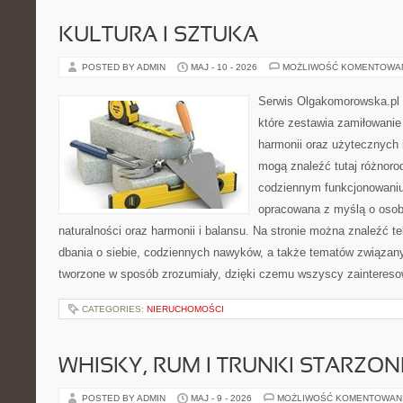
KULTURA I SZTUKA
POSTED BY ADMIN
MAJ - 10 - 2026
MOŻLIWOŚĆ KOMENTOWA
Serwis Olgakomorowska.pl 
które zestawia zamiłowanie 
harmonii oraz użytecznych 
mogą znaleźć tutaj różnorod
codziennym funkcjonowaniu.
opracowana z myślą o osob
naturalności oraz harmonii i balansu. Na stronie można znaleźć t
dbania o siebie, codziennych nawyków, a także tematów związan
tworzone w sposób zrozumiały, dzięki czemu wszyscy zaintereso
CATEGORIES:
NIERUCHOMOŚCI
WHISKY, RUM I TRUNKI STARZON
POSTED BY ADMIN
MAJ - 9 - 2026
MOŻLIWOŚĆ KOMENTOWAN