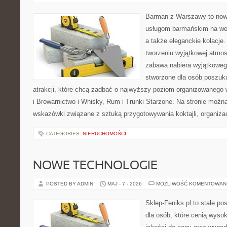
Barman z Warszawy to now
usługom barmańskim na wes
a także eleganckie kolacje.
tworzeniu wyjątkowej atmos
zabawa nabiera wyjątkoweg
stworzone dla osób poszuk
atrakcji, które chcą zadbać o najwyższy poziom organizowanego 
i Browarnictwo i Whisky, Rum i Trunki Starzone. Na stronie możn
wskazówki związane z sztuką przygotowywania koktajli, organiza
CATEGORIES:
NIERUCHOMOŚCI
NOWE TECHNOLOGIE
POSTED BY ADMIN
MAJ - 7 - 2026
MOŻLIWOŚĆ KOMENTOWAN
Sklep-Feniks.pl to stale po
dla osób, które cenią wyso