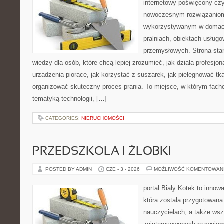
internetowy poświęcony czy
nowoczesnym rozwiązaniom
wykorzystywanym w domach,
pralniach, obiektach usług
przemysłowych. Strona sta
wiedzy dla osób, które chcą lepiej zrozumieć, jak działa profesjon
urządzenia piorące, jak korzystać z suszarek, jak pielęgnować tk
organizować skuteczny proces prania. To miejsce, w którym fach
tematyką technologii, […]
CATEGORIES:
NIERUCHOMOŚCI
PRZEDSZKOLA I ŻLOBKI
POSTED BY ADMIN
CZE - 3 - 2026
MOŻLIWOŚĆ KOMENTOWAN
portal Biały Kotek to innow
która została przygotowana
nauczycielach, a także ws