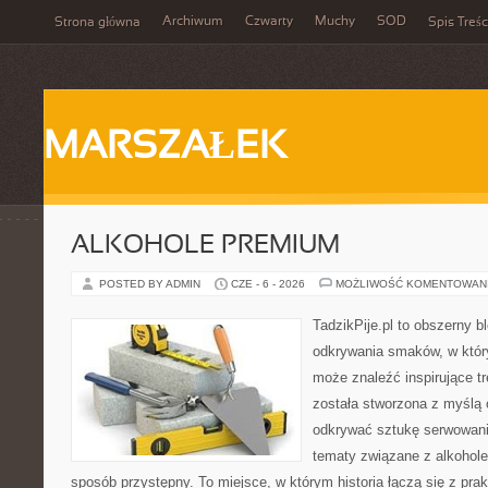
Archiwum
Czwarty
Muchy
SOD
Strona główna
Spis Treśc
MARSZAŁEK
ALKOHOLE PREMIUM
POSTED BY ADMIN
CZE - 6 - 2026
MOŻLIWOŚĆ KOMENTOWAN
TadzikPije.pl to obszerny b
odkrywania smaków, w któr
może znaleźć inspirujące t
została stworzona z myślą 
odkrywać sztukę serwowania
tematy związane z alkohol
sposób przystępny. To miejsce, w którym historia łączą się z pr