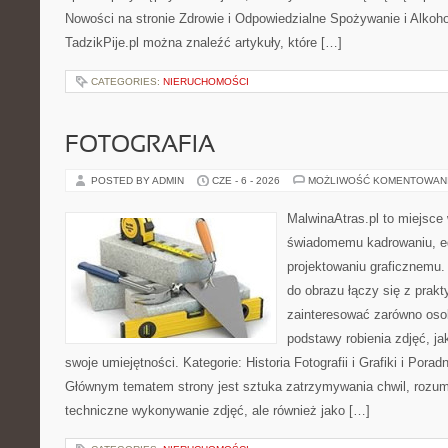
Nowości na stronie Zdrowie i Odpowiedzialne Spożywanie i Alkoh
TadzikPije.pl można znaleźć artykuły, które […]
CATEGORIES:
NIERUCHOMOŚCI
FOTOGRAFIA
POSTED BY ADMIN
CZE - 6 - 2026
MOŻLIWOŚĆ KOMENTOWAN
MalwinaAtras.pl to miejsce
świadomemu kadrowaniu, ed
projektowaniu graficznemu. 
do obrazu łączy się z prak
zainteresować zarówno osob
podstawy robienia zdjęć, jak
swoje umiejętności. Kategorie: Historia Fotografii i Grafiki i Pora
Głównym tematem strony jest sztuka zatrzymywania chwil, rozumi
techniczne wykonywanie zdjęć, ale również jako […]