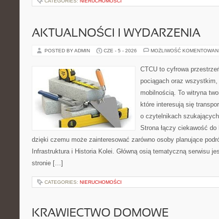
CATEGORIES:
NIERUCHOMOŚCI
AKTUALNOŚCI I WYDARZENIA
POSTED BY ADMIN
CZE - 5 - 2026
MOŻLIWOŚĆ KOMENTOWAN
CTCU to cyfrowa przestrzeń
pociągach oraz wszystkim,
mobilnością. To witryna tw
które interesują się transp
o czytelnikach szukających
Strona łączy ciekawość do 
dzięki czemu może zainteresować zarówno osoby planujące podróż
Infrastruktura i Historia Kolei. Główną osią tematyczną serwisu j
stronie […]
CATEGORIES:
NIERUCHOMOŚCI
KRAWIECTWO DOMOWE