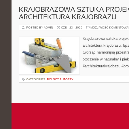
KRAJOBRAZOWA SZTUKA PROJE
ARCHITEKTURA KRAJOBRAZU
POSTED BY ADMIN
CZE - 23 - 2025
MOŻLIWOŚĆ KOMENTOWA
Krajobrazowa sztuka projek
architektura krajobrazu, łąc
tworząc harmonijną przestrz
otoczenie w naturalny i pię
#architekturakrajobazu #pr
CATEGORIES:
POLSCY AUTORZY