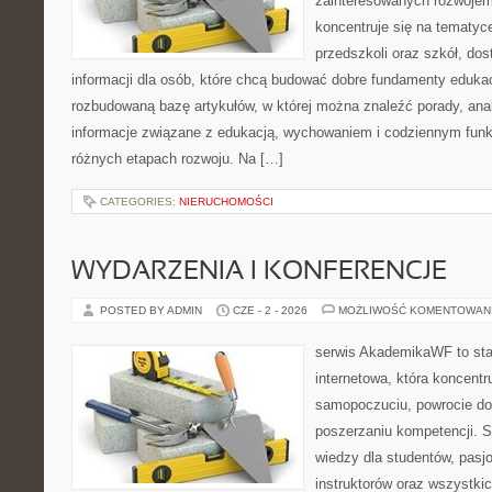
zainteresowanych rozwojem
koncentruje się na tematy
przedszkoli oraz szkół, do
informacji dla osób, które chcą budować dobre fundamenty eduka
rozbudowaną bazę artykułów, w której można znaleźć porady, anal
informacje związane z edukacją, wychowaniem i codziennym fun
różnych etapach rozwoju. Na […]
CATEGORIES:
NIERUCHOMOŚCI
WYDARZENIA I KONFERENCJE
POSTED BY ADMIN
CZE - 2 - 2026
MOŻLIWOŚĆ KOMENTOWAN
serwis AkademikaWF to sta
internetowa, która koncentr
samopoczuciu, powrocie do
poszerzaniu kompetencji. S
wiedzy dla studentów, pasj
instruktorów oraz wszystki