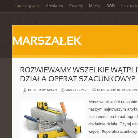
Archiwum
Czwarty
Muchy
SOD
Strona główna
Spis Treśc
MARSZAŁEK
ROZWIEWAMY WSZELKIE WĄTPLI
DZIAŁA OPERAT SZACUNKOWY?
POSTED BY ADMIN
MAR - 11 - 2025
MOŻLIWOŚĆ KOMENTOWA
Masz wątpliwości odnośni
naszym najnowszym artyku
niejasności na temat tego 
dokładnie działa. Czytaj dal
więcej! #operatszacunkowy