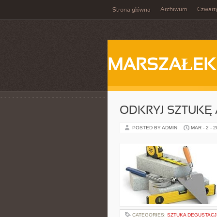
Archiwum
Czwart
Strona główna
MARSZAŁEK
ODKRYJ SZTUKĘ
POSTED BY ADMIN
MAR - 2 - 
CATEGORIES:
SZTUKA DEGUSTACJ