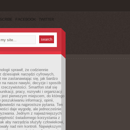
SCRIBE
FACEBOOK
TWITTER
ologii sprawił, że codziennie
 dziesiątek narzędzi cyfrowych,
 nie zastanawiając się, jak bardzo
e na nasze nawyki, decyzje i sposób
 rzeczywistości. Smartfon stał się
nikacji, pracy, rozrywki i organizacji
et jest pierwszym miejscem, do którego
poszukiwaniu informacji, opinii,
odpowiedzi na najprostsze pytania. Ten
wości daje wygodę, ale jednocześnie
wyzwania. Jednym z najważniejszych
iejętność świadomego korzystania z
 tak aby narzędzia służyły człowiekowi,
owały nad nim kontroli. Największym