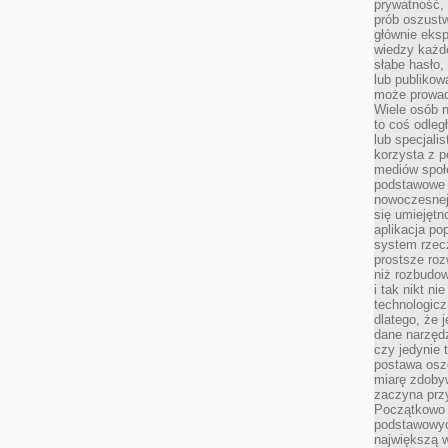
prywatność,
prób oszust
głównie eks
wiedzy każd
słabe hasło,
lub publikow
może prowad
Wiele osób 
to coś odleg
lub specjali
korzysta z p
mediów społ
podstawowe 
nowoczesnej 
się umiejętn
aplikacja po
system rzec
prostsze roz
niż rozbudow
i tak nikt n
technologicz
dlatego, że 
dane narzęd
czy jedynie
postawa oszc
miarę zdoby
zaczyna pr
Początkowo 
podstawowyc
największą w