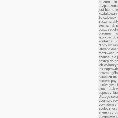
zrozumienie 
bezpieczeńs
jest bierne 
kształtowani
że człowiek 
zaczyna akt
słucha, jak 
poszczególn
ogromnym ws
języków, dos
kontakt z lu
Nigdy wcześn
łatwego dost
możliwości p
szansa, ale
dostęp do na
ich wykorzys
tak naprawd
poszczególn
zauważa też
zdrowie psyc
porównywani
sieci i brak
odpoczynkie
Dlatego świa
obejmuje ró
powiadomień
społeczności
snem czy pla
przejawem z