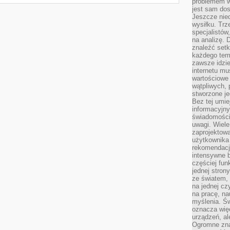
problemem w
jest sam dos
Jeszcze nie
wysiłku. Trz
specjalistów
na analizę. 
znaleźć set
każdego tem
zawsze idzie
internetu mu
wartościowe
wątpliwych, 
stworzone je
Bez tej umie
informacyjn
świadomości
uwagi. Wiele 
zaprojektow
użytkownika 
rekomendacje
intensywne b
częściej fun
jednej stron
ze światem, 
na jednej cz
na pracę, na
myślenia. Św
oznacza więc
urządzeń, al
Ogromne zna