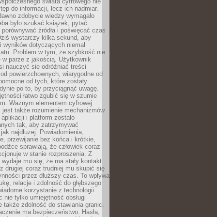
spółczesnego świata cyfrowego nie
tęp do informacji, lecz ich nadmiar.
dawno zdobycie wiedzy wymagało
eba było szukać książek, pytać
, porównywać źródła i poświęcać czas
Dziś wystarczy kilka sekund, aby
ki wyników dotyczących niemal
atu. Problem w tym, że szybkość nie
 w parze z jakością. Użytkownik
si nauczyć się odróżniać treści
 od powierzchownych, wiarygodne od
pomocne od tych, które zostały
dynie po to, by przyciągnąć uwagę.
jętności łatwo zgubić się w szumie
ym. Ważnym elementem cyfrowej
 jest także rozumienie mechanizmów
aplikacji i platform zostało
anych tak, aby zatrzymywać
jak najdłużej. Powiadomienia,
, przewijanie bez końca i krótkie,
odźce sprawiają, że człowiek coraz
kcjonuje w stanie rozproszenia. Z
y wydaje mu się, że ma stały kontakt
z drugiej coraz trudniej mu skupić się
ynności przez dłuższy czas. To wpływa
ukę, relacje i zdolność do głębszego
iadome korzystanie z technologii
 nie tylko umiejętność obsługi
e także zdolność do stawiania granic.
czenie ma bezpieczeństwo. Hasła,