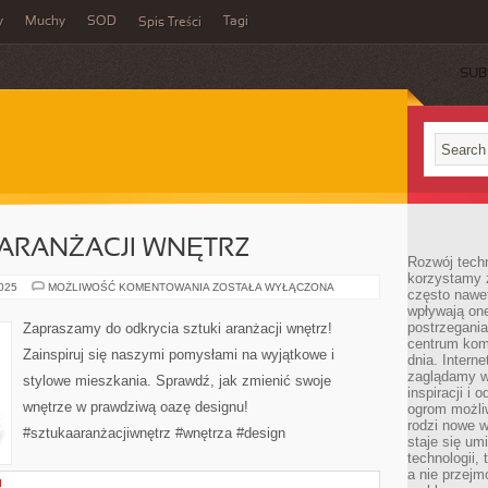
y
Muchy
SOD
Tagi
Spis Treści
SUB
 ARANŻACJI WNĘTRZ
Rozwój techn
korzystamy z
ODKRYJ
2025
MOŻLIWOŚĆ KOMENTOWANIA
ZOSTAŁA WYŁĄCZONA
często nawet
SZTUKĘ
wpływają on
ARANŻACJI
WNĘTRZ
postrzegania
Zapraszamy do odkrycia sztuki aranżacji wnętrz!
centrum komu
Zainspiruj się naszymi pomysłami na wyjątkowe i
dnia. Intern
zaglądamy w 
stylowe mieszkania. Sprawdź, jak zmienić swoje
inspiracji i 
wnętrze w prawdziwą oazę designu!
ogrom możli
rodzi nowe 
#sztukaaranżacjiwnętrz #wnętrza #design
staje się um
technologii,
a nie przejm
I