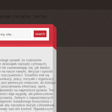
SCRIBE
FACEBOOK
TWITTER
ologii sprawił, że codziennie
 dziesiątek narzędzi cyfrowych,
 nie zastanawiając się, jak bardzo
e na nasze nawyki, decyzje i sposób
 rzeczywistości. Smartfon stał się
nikacji, pracy, rozrywki i organizacji
et jest pierwszym miejscem, do którego
poszukiwaniu informacji, opinii,
odpowiedzi na najprostsze pytania. Ten
wości daje wygodę, ale jednocześnie
wyzwania. Jednym z najważniejszych
iejętność świadomego korzystania z
 tak aby narzędzia służyły człowiekowi,
owały nad nim kontroli. Największym