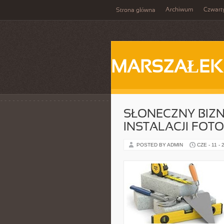
Archiwum
Czwart
Strona główna
MARSZAŁEK
SŁONECZNY BIZN
INSTALACJI FOT
POSTED BY ADMIN
CZE - 11 - 