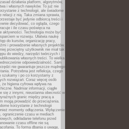
zasad działania platform, algorytmów,
twa i własnych nawyków. To już nie
korzystanie z technologii, ale świadome
e relacji z nią. Taka zmiana sprawia,
przestaje być jedynie odbiorcą treści i
ywnie decydować, co ogląda, czego
pracuje i ile czasu poświęca na
e aktywności. Technologia może być
parciem w rozwoju. Ułatwia naukę
tęp do kursów, organizację pracy,
dźmi i prowadzenie własnych projektów.
iej przeciętny użytkownik nie miał tak
ępu do wiedzy, narzędzi twórczych i
ublikowania własnych treści. To wielka
 jednocześnie odpowiedzialność. Sam
rzędzi nie gwarantuje jeszcze mądrego
tania. Potrzebna jest refleksja, czego
ę szukamy i po co korzystamy z
ych rozwiązań. Coraz więcej osób
, że higiena cyfrowa wpływa na
hiczne. Nadmiar informacji, ciągłe
e się z innymi, nieustanna obecność w
 wyraźnych granic między pracą a
m mogą prowadzić do przeciążenia.
dome korzystanie z technologii
wnież momenty odłączenia. Wyłączenie
, ograniczenie czasu w mediach
owych, odkładanie telefonu przed
nowanie czasu offline nie są
acofania. To forma dbania o uwagę,