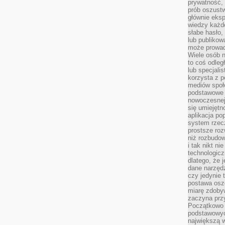
prywatność,
prób oszust
głównie eks
wiedzy każd
słabe hasło,
lub publikow
może prowad
Wiele osób 
to coś odleg
lub specjali
korzysta z p
mediów społ
podstawowe 
nowoczesnej 
się umiejętn
aplikacja po
system rzec
prostsze roz
niż rozbudow
i tak nikt n
technologicz
dlatego, że 
dane narzęd
czy jedynie
postawa oszc
miarę zdoby
zaczyna pr
Początkowo 
podstawowyc
największą w