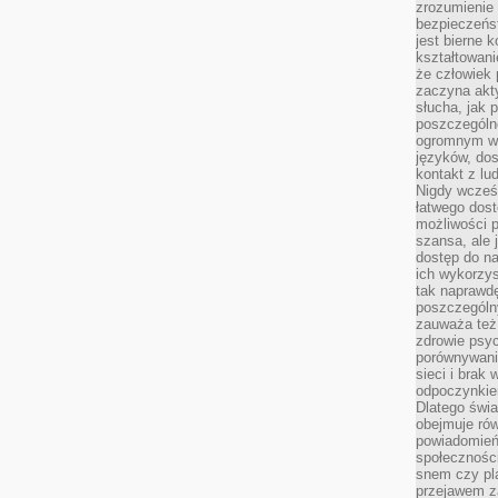
zrozumienie 
bezpieczeńs
jest bierne 
kształtowani
że człowiek 
zaczyna akt
słucha, jak 
poszczególn
ogromnym ws
języków, dos
kontakt z lu
Nigdy wcześn
łatwego dost
możliwości p
szansa, ale
dostęp do na
ich wykorzys
tak naprawd
poszczególn
zauważa też
zdrowie psyc
porównywani
sieci i brak
odpoczynkie
Dlatego świa
obejmuje ró
powiadomień
społeczności
snem czy pla
przejawem z