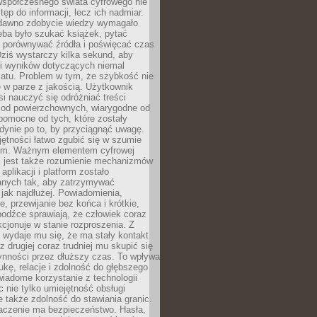
spółczesnego świata cyfrowego nie
tęp do informacji, lecz ich nadmiar.
dawno zdobycie wiedzy wymagało
eba było szukać książek, pytać
, porównywać źródła i poświęcać czas
Dziś wystarczy kilka sekund, aby
ki wyników dotyczących niemal
atu. Problem w tym, że szybkość nie
 w parze z jakością. Użytkownik
si nauczyć się odróżniać treści
 od powierzchownych, wiarygodne od
pomocne od tych, które zostały
dynie po to, by przyciągnąć uwagę.
jętności łatwo zgubić się w szumie
ym. Ważnym elementem cyfrowej
 jest także rozumienie mechanizmów
aplikacji i platform zostało
anych tak, aby zatrzymywać
jak najdłużej. Powiadomienia,
, przewijanie bez końca i krótkie,
odźce sprawiają, że człowiek coraz
kcjonuje w stanie rozproszenia. Z
y wydaje mu się, że ma stały kontakt
z drugiej coraz trudniej mu skupić się
ynności przez dłuższy czas. To wpływa
ukę, relacje i zdolność do głębszego
iadome korzystanie z technologii
 nie tylko umiejętność obsługi
e także zdolność do stawiania granic.
czenie ma bezpieczeństwo. Hasła,