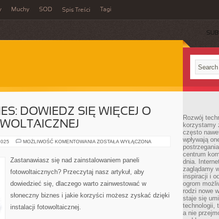
y
Muchy
SOD
Tagi
Spis Treści
SUB
ES: DOWIEDZ SIĘ WIĘCEJ O
Rozwój techn
OWOLTAICZNEJ
korzystamy z
często nawet
wpływają on
SŁONECZNY
2025
MOŻLIWOŚĆ KOMENTOWANIA
ZOSTAŁA WYŁĄCZONA
postrzegania
BIZNES:
DOWIEDZ
centrum komu
SIĘ
Zastanawiasz się nad zainstalowaniem paneli
dnia. Intern
WIĘCEJ
O
zaglądamy w 
fotowoltaicznych? Przeczytaj nasz artykuł, aby
INSTALACJI
inspiracji i 
FOTOWOLTAICZNEJ
dowiedzieć się, dlaczego warto zainwestować w
ogrom możli
rodzi nowe 
słoneczny biznes i jakie korzyści możesz zyskać dzięki
staje się um
technologii,
instalacji fotowoltaicznej.
a nie przejm