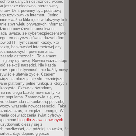
 ochrona danych i ostrożność wobec
wa jeszcze niedawno interesowały
pertów. Dziś powinny być podstawą
ego użytkownika internetu. Jedno
 nierozważne kliknięcie w fałszywy link
anie zbyt wielu prywatnych informacji
zić do poważnych konsekwencji.
nadal uważa, że cyberbezpieczeństwo
łego, co dotyczy głównie dużych firm
stów od IT. Tymczasem każdy, kto
oczty, bankowości internetowej czy
ecznościowych, powinien znać
zasady ostrożności. To element
higieny cyfrowej. Równie ważna staje
ość selekcji narzędzi. Nie każda
prawia produktywność i nie każdy nowy
zywiście ułatwia życie. Czasem
wiązania okazują się skuteczniejsze
ane platformy pełne funkcji, z których
ie korzysta. Człowiek świadomy
nie nie ulega każdej nowince tylko
jest popularna. Zastanawia się, czy
zie odpowiada na konkretną potrzebę,
 tworzy wrażenie nowoczesności. Taka
zędza czas, pieniądze i energię. W
wania doświadczenia świat cyfrowy
zypominać
blog dla zaawansowanych
użytkownik cieszy się z
h możliwości, ale później zauważa, że
artość daje dopiero głębsze