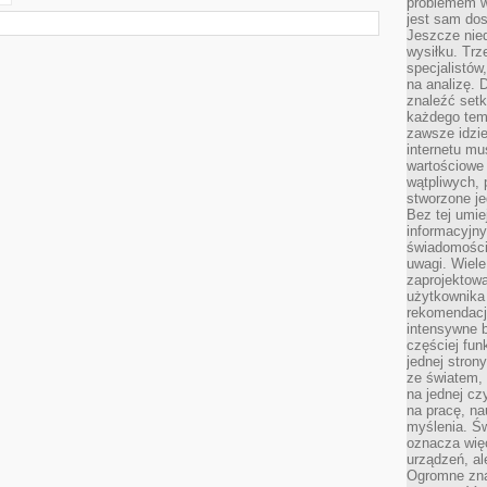
problemem w
jest sam dos
Jeszcze nie
wysiłku. Trz
specjalistów
na analizę. 
znaleźć set
każdego tem
zawsze idzie
internetu mu
wartościowe
wątpliwych, 
stworzone je
Bez tej umie
informacyjn
świadomości
uwagi. Wiele 
zaprojektow
użytkownika 
rekomendacje
intensywne b
częściej fun
jednej stron
ze światem, 
na jednej cz
na pracę, na
myślenia. Św
oznacza więc
urządzeń, al
Ogromne zna