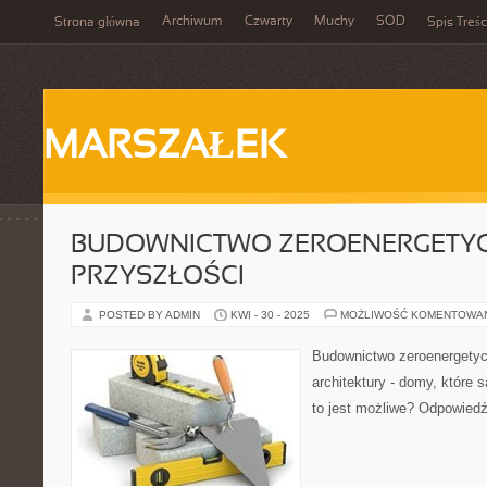
Archiwum
Czwarty
Muchy
SOD
Strona główna
Spis Treśc
MARSZAŁEK
BUDOWNICTWO ZEROENERGETYC
PRZYSZŁOŚCI
POSTED BY ADMIN
KWI - 30 - 2025
MOŻLIWOŚĆ KOMENTOWA
Budownictwo zeroenergetyc
architektury - domy, które 
to jest możliwe? Odpowied