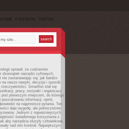
SCRIBE
FACEBOOK
TWITTER
ologii sprawił, że codziennie
 dziesiątek narzędzi cyfrowych,
 nie zastanawiając się, jak bardzo
e na nasze nawyki, decyzje i sposób
 rzeczywistości. Smartfon stał się
nikacji, pracy, rozrywki i organizacji
et jest pierwszym miejscem, do którego
poszukiwaniu informacji, opinii,
odpowiedzi na najprostsze pytania. Ten
wości daje wygodę, ale jednocześnie
wyzwania. Jednym z najważniejszych
iejętność świadomego korzystania z
 tak aby narzędzia służyły człowiekowi,
owały nad nim kontroli. Największym