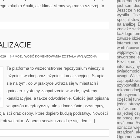
problemem w
jest sam dos
ego zakątka Apulii, ale klimat strony wykracza szerzej: to
Jeszcze nie
wysiłku. Trz
specjalistów
na analizę. 
znaleźć set
każdego tem
zawsze idzie
internetu mu
ALIZACJE
wartościowe
wątpliwych, 
CASE
2026
MOŻLIWOŚĆ KOMENTOWANIA
ZOSTAŁA WYŁĄCZONA
stworzone je
STUDY
Bez tej umie
I
informacyjn
REALIZACJE
Ta platforma to wszechstronne repozytorium wiedzy o
świadomości
inżynierii wodnej oraz inżynierii kanalizacyjnej. Skupia
uwagi. Wiele 
zaprojektow
się na tym, co w praktyce wdraża się w miastach i
użytkownika 
rekomendacje
gminach: systemy zaopatrzenia w wodę, systemy
intensywne b
kanalizacyjne, a także odwodnienie. Całość jest opisana
częściej fun
jednej stron
w sposób merytoryczny, ale jednocześnie przystępny,
ze światem, 
cjaliści oraz osoby, które dopiero budują podstawy. Nowości
na jednej cz
na pracę, na
i Fotowoltaika. W sercu serwisu znajduje się idea […]
myślenia. Św
oznacza więc
urządzeń, al
Ogromne zna