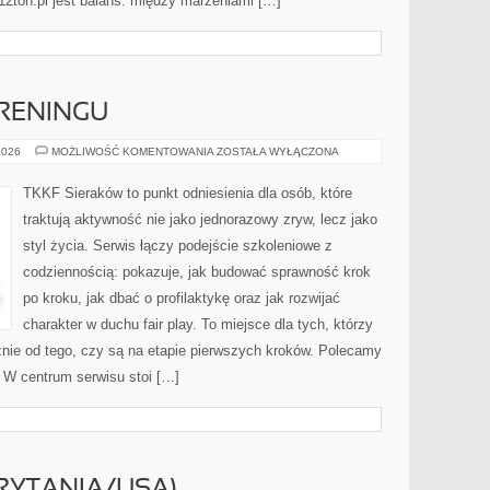
 12ton.pl jest balans: między marzeniami […]
TRENINGU
FAKTY
2026
MOŻLIWOŚĆ KOMENTOWANIA
ZOSTAŁA WYŁĄCZONA
I
MITY
W
TKKF Sieraków to punkt odniesienia dla osób, które
TRENINGU
traktują aktywność nie jako jednorazowy zryw, lecz jako
styl życia. Serwis łączy podejście szkoleniowe z
codziennością: pokazuje, jak budować sprawność krok
po kroku, jak dbać o profilaktykę oraz jak rozwijać
charakter w duchu fair play. To miejsce dla tych, którzy
żnie od tego, czy są na etapie pierwszych kroków. Polecamy
. W centrum serwisu stoi […]