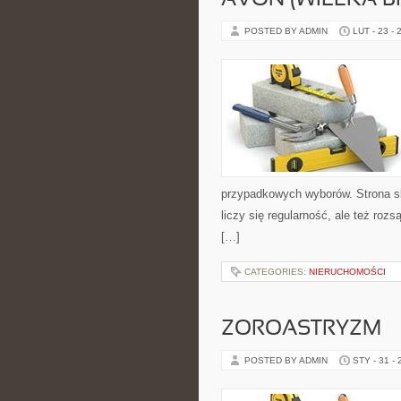
AVON (WIELKA B
POSTED BY ADMIN
LUT - 23 - 
przypadkowych wyborów. Strona sku
liczy się regularność, ale też roz
[…]
CATEGORIES:
NIERUCHOMOŚCI
ZOROASTRYZM
POSTED BY ADMIN
STY - 31 -