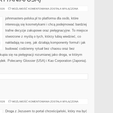
RYTANIA/USA)
AVON
2026
MOŻLIWOŚĆ KOMENTOWANIA
ZOSTAŁA WYŁĄCZONA
(WIELKA
BRYTANIA/USA)
johnmasters-polska.pl to platforma dla osób, które
interesują się kosmetykami i chcą podejmować bardziej
trafne decyzje zakupowe oraz pielęgnacyjne. To miejsce
stworzone z myślą o tych, którzy lubią wiedzieć, co
nakładają na cerę, jak działają komponenty formuł i jak
budować codzienny rytuał bez chaosu oraz bez
pia się na pielęgnacji rozumianej jako droga, w którym
sądek. Polecamy Glossier (USA) i Kao Corporation (Japonia).
ZOROASTRYZM
 2026
MOŻLIWOŚĆ KOMENTOWANIA
ZOSTAŁA WYŁĄCZONA
Droga z Jezusem to portal chrześcijański, który ma być