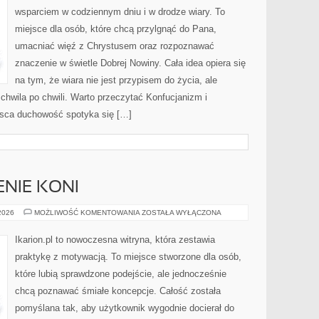
wsparciem w codziennym dniu i w drodze wiary. To
miejsce dla osób, które chcą przylgnąć do Pana,
umacniać więź z Chrystusem oraz rozpoznawać
znaczenie w świetle Dobrej Nowiny. Cała idea opiera się
na tym, że wiara nie jest przypisem do życia, ale
hwila po chwili. Warto przeczytać Konfucjanizm i
jsca duchowość spotyka się […]
ENIE KONI
CHOROBY
 2026
MOŻLIWOŚĆ KOMENTOWANIA
ZOSTAŁA WYŁĄCZONA
I
LECZENIE
KONI
Ikarion.pl to nowoczesna witryna, która zestawia
praktykę z motywacją. To miejsce stworzone dla osób,
które lubią sprawdzone podejście, ale jednocześnie
chcą poznawać śmiałe koncepcje. Całość została
pomyślana tak, aby użytkownik wygodnie docierał do