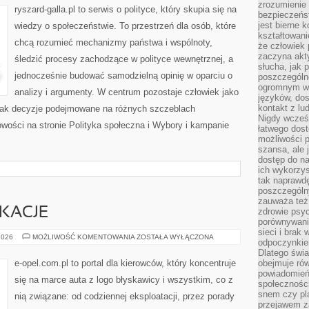
zrozumienie 
ryszard-galla.pl to serwis o polityce, który skupia się na
bezpieczeńs
jest bierne 
wiedzy o społeczeństwie. To przestrzeń dla osób, które
kształtowani
chcą rozumieć mechanizmy państwa i wspólnoty,
że człowiek 
zaczyna akt
śledzić procesy zachodzące w polityce wewnętrznej, a
słucha, jak 
jednocześnie budować samodzielną opinię w oparciu o
poszczególn
ogromnym ws
analizy i argumenty. W centrum pozostaje człowiek jako
języków, dos
kontakt z lu
, jak decyzje podejmowane na różnych szczeblach
Nigdy wcześn
Nowości na stronie Polityka społeczna i Wybory i kampanie
łatwego dost
możliwości p
szansa, ale
dostęp do na
ich wykorzys
tak naprawd
poszczególn
zauważa też
IKACJE
zdrowie psyc
porównywani
sieci i brak
TUNING
2026
MOŻLIWOŚĆ KOMENTOWANIA
ZOSTAŁA WYŁĄCZONA
odpoczynkie
I
MODYFIKACJE
Dlatego świa
e-opel.com.pl to portal dla kierowców, który koncentruje
obejmuje ró
powiadomień
się na marce auta z logo błyskawicy i wszystkim, co z
społeczności
snem czy pla
nią związane: od codziennej eksploatacji, przez porady
przejawem z