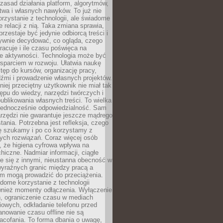
zasad działania platform, algorytmów,
twa i własnych nawyków. To już nie
korzystanie z technologii, ale świadome
e relacji z nią. Taka zmiana sprawia,
przestaje być jedynie odbiorcą treści i
ywnie decydować, co ogląda, czego
pracuje i ile czasu poświęca na
e aktywności. Technologia może być
parciem w rozwoju. Ułatwia naukę
tęp do kursów, organizację pracy,
dźmi i prowadzenie własnych projektów.
iej przeciętny użytkownik nie miał tak
ępu do wiedzy, narzędzi twórczych i
ublikowania własnych treści. To wielka
 jednocześnie odpowiedzialność. Sam
rzędzi nie gwarantuje jeszcze mądrego
tania. Potrzebna jest refleksja, czego
ę szukamy i po co korzystamy z
ych rozwiązań. Coraz więcej osób
, że higiena cyfrowa wpływa na
hiczne. Nadmiar informacji, ciągłe
e się z innymi, nieustanna obecność w
 wyraźnych granic między pracą a
m mogą prowadzić do przeciążenia.
dome korzystanie z technologii
wnież momenty odłączenia. Wyłączenie
, ograniczenie czasu w mediach
owych, odkładanie telefonu przed
nowanie czasu offline nie są
acofania. To forma dbania o uwagę,