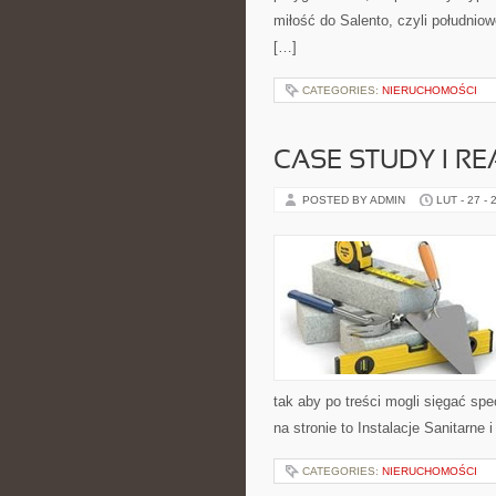
miłość do Salento, czyli południow
[…]
CATEGORIES:
NIERUCHOMOŚCI
CASE STUDY I RE
POSTED BY ADMIN
LUT - 27 - 
tak aby po treści mogli sięgać spe
na stronie to Instalacje Sanitarne 
CATEGORIES:
NIERUCHOMOŚCI