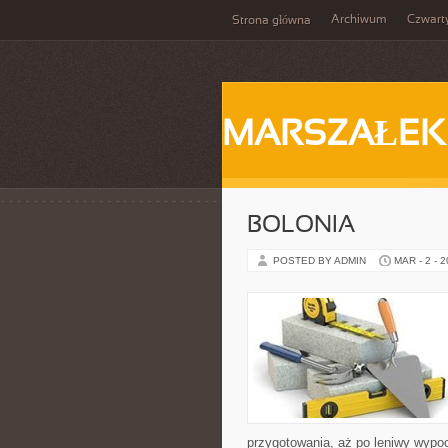
Archiwum
Czwart
Strona główna
MARSZAŁEK
BOLONIA
POSTED BY ADMIN
MAR - 2 - 
przygotowania, aż po leniwy wypo