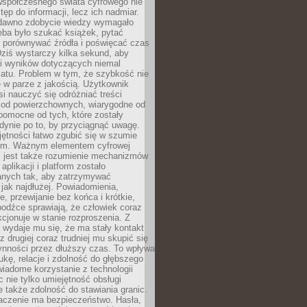
spółczesnego świata cyfrowego nie
tęp do informacji, lecz ich nadmiar.
dawno zdobycie wiedzy wymagało
eba było szukać książek, pytać
, porównywać źródła i poświęcać czas
Dziś wystarczy kilka sekund, aby
ki wyników dotyczących niemal
atu. Problem w tym, że szybkość nie
 w parze z jakością. Użytkownik
si nauczyć się odróżniać treści
 od powierzchownych, wiarygodne od
pomocne od tych, które zostały
dynie po to, by przyciągnąć uwagę.
jętności łatwo zgubić się w szumie
ym. Ważnym elementem cyfrowej
 jest także rozumienie mechanizmów
aplikacji i platform zostało
anych tak, aby zatrzymywać
jak najdłużej. Powiadomienia,
, przewijanie bez końca i krótkie,
odźce sprawiają, że człowiek coraz
kcjonuje w stanie rozproszenia. Z
y wydaje mu się, że ma stały kontakt
z drugiej coraz trudniej mu skupić się
ynności przez dłuższy czas. To wpływa
ukę, relacje i zdolność do głębszego
iadome korzystanie z technologii
 nie tylko umiejętność obsługi
e także zdolność do stawiania granic.
czenie ma bezpieczeństwo. Hasła,