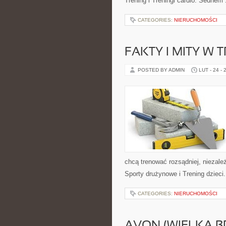
Trening i Treningi cardio. Sednem
CATEGORIES:
NIERUCHOMOŚCI
FAKTY I MITY W 
POSTED BY ADMIN
LUT - 24 - 
chcą trenować rozsądniej, niezale
Sporty drużynowe i Trening dzieci
CATEGORIES:
NIERUCHOMOŚCI