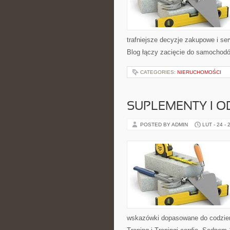
trafniejsze decyzje zakupowe i se
Blog łączy zacięcie do samochodów
CATEGORIES:
NIERUCHOMOŚCI
SUPLEMENTY I O
POSTED BY ADMIN
LUT - 24 - 
wskazówki dopasowane do codzienno