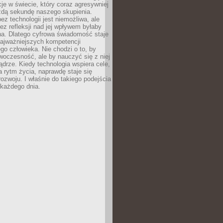
acje w świecie, który coraz agresywniej
żdą sekundę naszego skupienia.
ez technologii jest niemożliwa, ale
ez refleksji nad jej wpływem byłaby
na. Dlatego cyfrowa świadomość staje
najważniejszych kompetencji
o człowieka. Nie chodzi o to, by
oczesność, ale by nauczyć się z niej
drze. Kiedy technologia wspiera cele,
a rytm życia, naprawdę staje się
ozwoju. I właśnie do takiego podejścia
 każdego dnia.