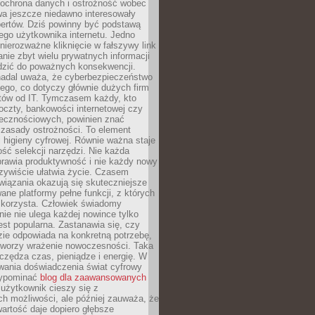
 ochrona danych i ostrożność wobec
wa jeszcze niedawno interesowały
pertów. Dziś powinny być podstawą
ego użytkownika internetu. Jedno
 nierozważne kliknięcie w fałszywy link
anie zbyt wielu prywatnych informacji
zić do poważnych konsekwencji.
nadal uważa, że cyberbezpieczeństwo
łego, co dotyczy głównie dużych firm
stów od IT. Tymczasem każdy, kto
oczty, bankowości internetowej czy
ecznościowych, powinien znać
zasady ostrożności. To element
higieny cyfrowej. Równie ważna staje
ość selekcji narzędzi. Nie każda
prawia produktywność i nie każdy nowy
zywiście ułatwia życie. Czasem
wiązania okazują się skuteczniejsze
ane platformy pełne funkcji, z których
ie korzysta. Człowiek świadomy
nie nie ulega każdej nowince tylko
jest popularna. Zastanawia się, czy
zie odpowiada na konkretną potrzebę,
 tworzy wrażenie nowoczesności. Taka
zędza czas, pieniądze i energię. W
wania doświadczenia świat cyfrowy
zypominać
blog dla zaawansowanych
użytkownik cieszy się z
h możliwości, ale później zauważa, że
artość daje dopiero głębsze