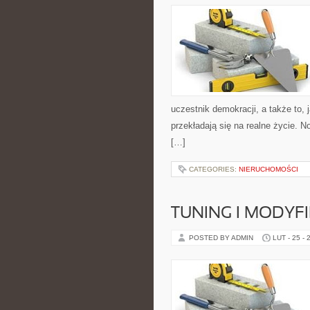
uczestnik demokracji, a także to
przekładają się na realne życie. 
[…]
CATEGORIES:
NIERUCHOMOŚCI
TUNING I MODYF
POSTED BY ADMIN
LUT - 25 - 