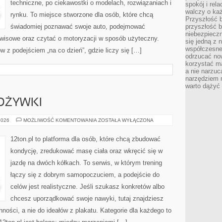
techniczne, po ciekawostki o modelach, rozwiązaniach i
spokój i rel
walczy o ka
rynku. To miejsce stworzone dla osób, które chcą
Przyszłość b
świadomiej poznawać swoje auto, podejmować
przyszłość b
niebezpiecz
rwisowe oraz czytać o motoryzacji w sposób użyteczny.
się jedną z 
współczesneg
 z podejściem „na co dzień”, gdzie liczy się […]
odrzucać now
korzystać mą
a nie narzuc
narzędziem r
warto dążyć
DŻYWKI
SUPLEMENTY
2026
MOŻLIWOŚĆ KOMENTOWANIA
ZOSTAŁA WYŁĄCZONA
I
ODŻYWKI
12ton.pl to platforma dla osób, które chcą zbudować
kondycję, zredukować masę ciała oraz wkręcić się w
jazdę na dwóch kółkach. To serwis, w którym trening
łączy się z dobrym samopoczuciem, a podejście do
celów jest realistyczne. Jeśli szukasz konkretów albo
chcesz uporządkować swoje nawyki, tutaj znajdziesz
ści, a nie do ideałów z plakatu. Kategorie dla każdego to