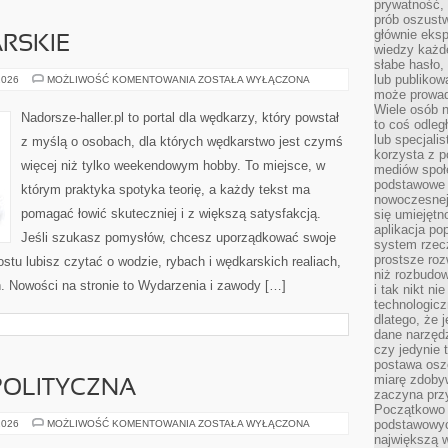
prywatność,
prób oszust
głównie eks
RSKIE
wiedzy każd
słabe hasło,
lub publikow
TECHNIKI
2026
MOŻLIWOŚĆ KOMENTOWANIA
ZOSTAŁA WYŁĄCZONA
WĘDKARSKIE
może prowad
Wiele osób 
Nadorsze-haller.pl to portal dla wędkarzy, który powstał
to coś odleg
lub specjali
z myślą o osobach, dla których wędkarstwo jest czymś
korzysta z p
więcej niż tylko weekendowym hobby. To miejsce, w
mediów społ
podstawowe 
którym praktyka spotyka teorię, a każdy tekst ma
nowoczesnej 
pomagać łowić skuteczniej i z większą satysfakcją.
się umiejętn
aplikacja po
Jeśli szukasz pomysłów, chcesz uporządkować swoje
system rzec
prostsze roz
stu lubisz czytać o wodzie, rybach i wędkarskich realiach,
niż rozbudow
ń. Nowości na stronie to Wydarzenia i zawody […]
i tak nikt n
technologicz
dlatego, że 
dane narzęd
czy jedynie
postawa oszc
miarę zdoby
POLITYCZNA
zaczyna pr
Początkowo 
POLSKA
podstawowyc
2026
MOŻLIWOŚĆ KOMENTOWANIA
ZOSTAŁA WYŁĄCZONA
SCENA
największą w
POLITYCZNA