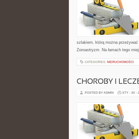
szlakiem, którą można przeżywać c
Zoroastryzm. Na łamach tego mie
CATEGORIES:
NIERUCHOMOŚCI
CHOROBY I LECZ
POSTED BY ADMIN
STY - 30 -