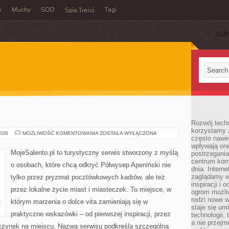
y
Muchy
SOD
Tagi
Spis Treści
SUB
Rozwój techn
korzystamy z
BOLONIA
2026
MOŻLIWOŚĆ KOMENTOWANIA
ZOSTAŁA WYŁĄCZONA
często nawet
wpływają on
MojeSalento.pl to turystyczny serwis stworzony z myślą
postrzegania
centrum komu
o osobach, które chcą odkryć Półwysep Apeniński nie
dnia. Intern
zaglądamy w 
tylko przez pryzmat pocztówkowych kadrów, ale też
inspiracji i 
przez lokalne życie miast i miasteczek. To miejsce, w
ogrom możli
rodzi nowe 
którym marzenia o dolce vita zamieniają się w
staje się um
praktyczne wskazówki – od pierwszej inspiracji, przez
technologii,
a nie przejm
czynek na miejscu. Nazwa serwisu podkreśla szczególną