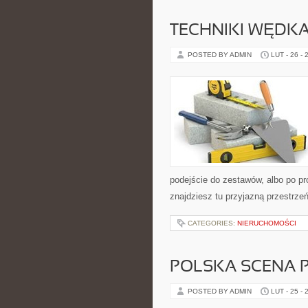
TECHNIKI WĘDKA
POSTED BY ADMIN
LUT - 26 - 
podejście do zestawów, albo po pro
znajdziesz tu przyjazną przestrze
CATEGORIES:
NIERUCHOMOŚCI
POLSKA SCENA 
POSTED BY ADMIN
LUT - 25 - 