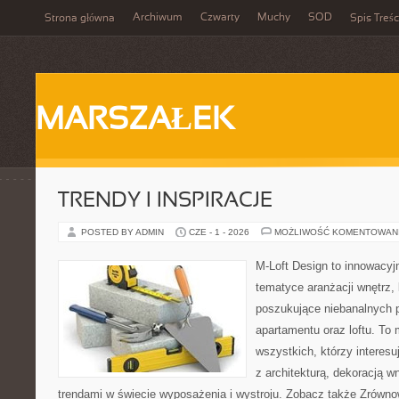
Archiwum
Czwarty
Muchy
SOD
Strona główna
Spis Treśc
MARSZAŁEK
TRENDY I INSPIRACJE
POSTED BY ADMIN
CZE - 1 - 2026
MOŻLIWOŚĆ KOMENTOWAN
M-Loft Design to innowacyj
tematyce aranżacji wnętrz, 
poszukujące niebanalnych 
apartamentu oraz loftu. To 
wszystkich, którzy interes
z architekturą, dekoracją 
trendami w świecie wyposażenia i wystroju. Zobacz także Zrówno