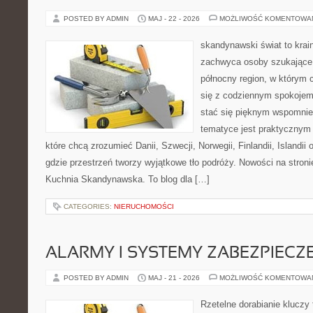
POSTED BY ADMIN
MAJ - 22 - 2026
MOŻLIWOŚĆ KOMENTOWA
skandynawski świat to krain
zachwyca osoby szukające
północny region, w którym 
się z codziennym spokoje
stać się pięknym wspomnie
tematyce jest praktycznym
które chcą zrozumieć Danii, Szwecji, Norwegii, Finlandii, Islandii
gdzie przestrzeń tworzy wyjątkowe tło podróży. Nowości na stronie
Kuchnia Skandynawska. To blog dla […]
CATEGORIES:
NIERUCHOMOŚCI
ALARMY I SYSTEMY ZABEZPIECZ
POSTED BY ADMIN
MAJ - 21 - 2026
MOŻLIWOŚĆ KOMENTOWA
Rzetelne dorabianie kluczy 