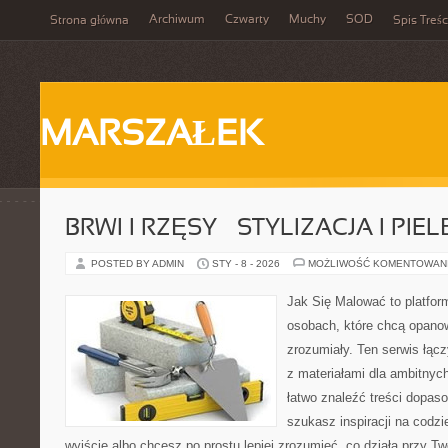
Archiwum
Czwarty
Muchy
SOD
Strona główna
Spis Treśc
MARSZAŁEK
BRWI I RZĘSY – STYLIZACJA I PI
POSTED BY ADMIN
STY - 8 - 2026
MOŻLIWOŚĆ KOMENTOWAN
Jak Się Malować to platfor
osobach, które chcą opano
zrozumiały. Ten serwis łąc
z materiałami dla ambitnyc
łatwo znaleźć treści dopas
szukasz inspiracji na codzi
wyjście albo chcesz po prostu lepiej zrozumieć, co działa przy Two