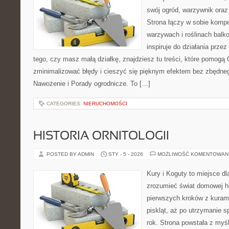
swój ogród, warzywnik ora
Strona łączy w sobie komp
warzywach i roślinach balk
inspiruje do działania przez
tego, czy masz małą działkę, znajdziesz tu treści, które pomogą 
zminimalizować błędy i cieszyć się pięknym efektem bez zbędne
Nawożenie i Porady ogrodnicze. To […]
CATEGORIES:
NIERUCHOMOŚCI
HISTORIA ORNITOLOGII
POSTED BY ADMIN
STY - 5 - 2026
MOŻLIWOŚĆ KOMENTOWAN
Kury i Koguty to miejsce dl
zrozumieć świat domowej ho
pierwszych kroków z kuram
piskląt, aż po utrzymanie 
rok. Strona powstała z myśl