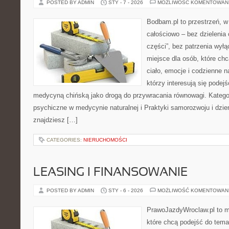
POSTED BY ADMIN
STY - 7 - 2026
MOŻLIWOŚĆ KOMENTOWAN
Bodbam.pl to przestrzeń, w 
całościowo – bez dzielenia 
części”, bez patrzenia wyłą
miejsce dla osób, które chc
ciało, emocje i codzienne n
którzy interesują się pode
medycyną chińską jako drogą do przywracania równowagi. Kategor
psychiczne w medycynie naturalnej i Praktyki samorozwoju i dzien
znajdziesz […]
CATEGORIES:
NIERUCHOMOŚCI
LEASING I FINANSOWANIE
POSTED BY ADMIN
STY - 6 - 2026
MOŻLIWOŚĆ KOMENTOWAN
PrawoJazdyWroclaw.pl to m
które chcą podejść do tema