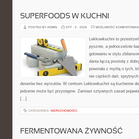
SUPERFOODS W KUCHNI
POSTED BY ADMIN
STY - 5 - 2026
MOŻLIWOŚĆ KOMENTOWAN
Lekkowkuchni to przestrzeń
pysznie, a jednocześnie ba
gotowaniu w stylu zbilans
dania łączą prostotę z dob
powstała z myślą o tych, k
nie ciężkich dań, sprytnyc
deserów bez wyrzutów. W centrum Lekkowkuchni są kuchenne dec
jedzenie może być przystępne. Zamiast sztywnych zasad pojawia 
[…]
CATEGORIES:
NIERUCHOMOŚCI
FERMENTOWANA ŻYWNOŚĆ