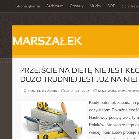
Archiwum
Czwarty
Muchy
SOD
Strona główna
Spis Treśc
MARSZAŁEK
PRZEJŚCIE NA DIETĘ NIE JEST KŁ
DUŻO TRUDNIEJ JEST JUŻ NA NI
POSTED BY ADMIN
GRU - 23 - 2025
MOŻLIWOŚĆ KOMENTOWA
Kiedy potomek zapada na ja
oczywistym Pokaźna cześć
Naukowcy podają, że z tym
Polaków. Nic wobec tego ek
więcej internautów próbuje 