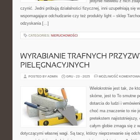
jedynie niewielu z nich zdaj
czynić. Jedni próbują działalności fizycznej, inni uzupełniają si
wspomagające odchudzanie czy też produkty light – sklep Tarch
odzyskania […]
CATEGORIES:
NIERUCHOMOŚCI
WYRABIANIE TRAFNYCH PRZYZW
PIELĘGNACYJNYCH
POSTED BY ADMIN
GRU - 23 - 2025
MOŻLIWOŚĆ KOMENTOWA
Wielokrotnie jest tak, że 
skórne, jest to To smutne 
dotarcia do ludzi i wmówien
choć ma znaczenie to nie j
pretekstem najistotniejszy,
całym globie zmaga się z w
dotyczącymi własnej wagi. Są tacy, którzy nieprzerwanie się odch