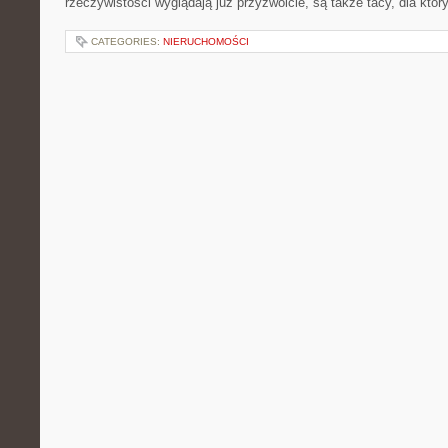
rzeczywistości wyglądają już przyzwoicie, są także tacy, dla któ
CATEGORIES:
NIERUCHOMOŚCI