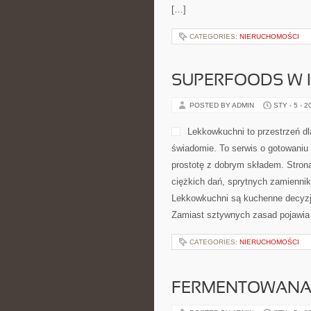
[…]
CATEGORIES:
NIERUCHOMOŚCI
SUPERFOODS W 
POSTED BY ADMIN
STY - 5 - 2
Lekkowkuchni to przestrzeń dl
świadomie. To serwis o gotowaniu
prostotę z dobrym składem. Strona
ciężkich dań, sprytnych zamienni
Lekkowkuchni są kuchenne decyzje
Zamiast sztywnych zasad pojawia 
CATEGORIES:
NIERUCHOMOŚCI
FERMENTOWANA