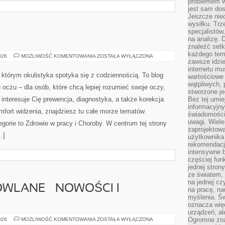
problemem w
jest sam dos
Jeszcze nie
wysiłku. Trz
specjalistów
na analizę. 
znaleźć set
każdego tem
STOMATOLOGIA
026
MOŻLIWOŚĆ KOMENTOWANIA
ZOSTAŁA WYŁĄCZONA
zawsze idzie
internetu mu
 którym okulistyka spotyka się z codziennością. To blog
wartościowe
wątpliwych, 
oczu – dla osób, które chcą lepiej rozumieć swoje oczy,
stworzone je
 interesuje Cię prewencja, diagnostyka, a także korekcja
Bez tej umie
informacyjn
mfort widzenia, znajdziesz tu całe morze tematów
świadomości
uwagi. Wiele 
gorie to Zdrowie w pracy i Choroby. W centrum tej strony
zaprojektow
…]
użytkownika 
rekomendacje
intensywne b
częściej fun
jednej stron
ze światem, 
na jednej cz
WLANE – NOWOŚCI I
na pracę, na
myślenia. Św
oznacza więc
urządzeń, al
MATERIAŁY
Ogromne zna
026
MOŻLIWOŚĆ KOMENTOWANIA
ZOSTAŁA WYŁĄCZONA
BUDOWLANE