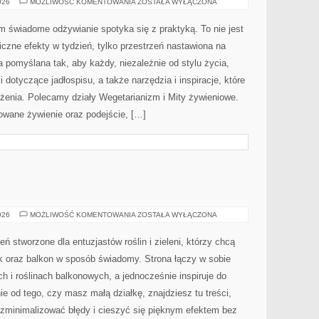
FERMENTOWANA
026
MOŻLIWOŚĆ KOMENTOWANIA
ZOSTAŁA WYŁĄCZONA
ŻYWNOŚĆ
ym świadome odżywianie spotyka się z praktyką. To nie jest
iczne efekty w tydzień, tylko przestrzeń nastawiona na
a pomyślana tak, aby każdy, niezależnie od stylu życia,
dotyczące jadłospisu, a także narzędzia i inspiracje, które
ożenia. Polecamy działy Wegetarianizm i Mity żywieniowe.
owane żywienie oraz podejście, […]
OGRÓD
026
MOŻLIWOŚĆ KOMENTOWANIA
ZOSTAŁA WYŁĄCZONA
eń stworzone dla entuzjastów roślin i zieleni, którzy chcą
k oraz balkon w sposób świadomy. Strona łączy w sobie
 i roślinach balkonowych, a jednocześnie inspiruje do
nie od tego, czy masz małą działkę, znajdziesz tu treści,
 zminimalizować błędy i cieszyć się pięknym efektem bez