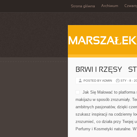
Archiwum
Czwart
Strona główna
MARSZAŁEK
BRWI I RZĘSY – S
POSTED BY ADMIN
STY - 8 - 2
Jak Się Malować to platforma
makijażu w sposób zrozumiały. Ten
ambitnych pasjonatów, dzięki cze
szukasz inspiracji na codzienny lo
zrozumieć, co działa przy Twojej u
Perfumy i Kosmetyki naturalne. W