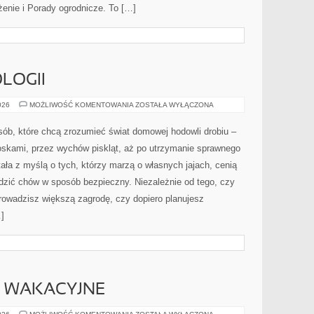
nie i Porady ogrodnicze. To […]
LOGII
HISTORIA
026
MOŻLIWOŚĆ KOMENTOWANIA
ZOSTAŁA WYŁĄCZONA
ORNITOLOGII
osób, które chcą zrozumieć świat domowej hodowli drobiu –
oskami, przez wychów piskląt, aż po utrzymanie sprawnego
tała z myślą o tych, którzy marzą o własnych jajach, cenią
zić chów w sposób bezpieczny. Niezależnie od tego, czy
rowadzisz większą zagrodę, czy dopiero planujesz
]
 WAKACYJNE
NIERUCHOMOŚCI