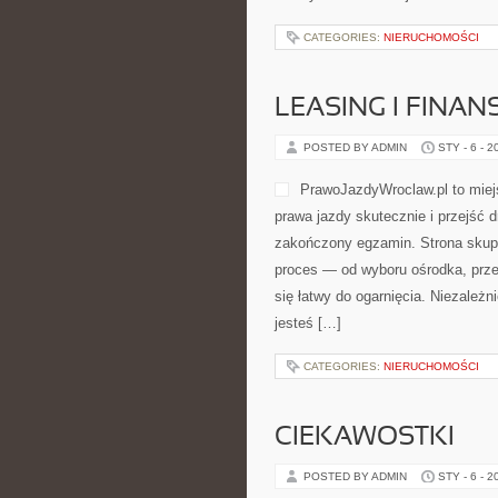
CATEGORIES:
NIERUCHOMOŚCI
LEASING I FINA
POSTED BY ADMIN
STY - 6 - 2
PrawoJazdyWroclaw.pl to miej
prawa jazdy skutecznie i przejść 
zakończony egzamin. Strona skupia
proces — od wyboru ośrodka, przez
się łatwy do ogarnięcia. Niezależ
jesteś […]
CATEGORIES:
NIERUCHOMOŚCI
CIEKAWOSTKI
POSTED BY ADMIN
STY - 6 - 2