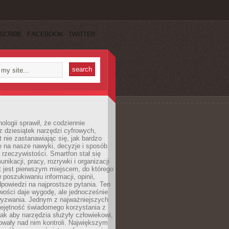
SCRIBE
FACEBOOK
TWITTER
ologii sprawił, że codziennie
 dziesiątek narzędzi cyfrowych,
 nie zastanawiając się, jak bardzo
e na nasze nawyki, decyzje i sposób
 rzeczywistości. Smartfon stał się
nikacji, pracy, rozrywki i organizacji
et jest pierwszym miejscem, do którego
poszukiwaniu informacji, opinii,
odpowiedzi na najprostsze pytania. Ten
wości daje wygodę, ale jednocześnie
wyzwania. Jednym z najważniejszych
iejętność świadomego korzystania z
 tak aby narzędzia służyły człowiekowi,
owały nad nim kontroli. Największym