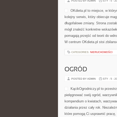
POSTED BY ADMIN
STY - 5 - 2
OKdieta.pl to miejsce, w któr
kolejny serwis, który obiecuje mag
długofalowe zmiany. Strona został
mógł znaleźć konkretne wskazówki 
pomagają przejść od teorii do wdr
W centrum OKdieta.pl stoi zbilans
CATEGORIES:
NIERUCHOMOŚCI
OGRÓD
POSTED BY ADMIN
STY - 5 - 2
KącikOgrodniczy.pl to przestrz
pielęgnować swój ogród, warzywni
kompendium o kwiatach, warzywach
działania przez cały rok. Niezależ
które pomogą Ci usprawnić pracę,