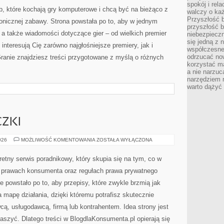
spokój i rel
b, które kochają gry komputerowe i chcą być na bieżąco z
walczy o ka
Przyszłość b
tronicznej zabawy. Strona powstała po to, aby w jednym
przyszłość b
, a także wiadomości dotyczące gier – od wielkich premier
niebezpiecz
się jedną z 
 interesują Cię zarówno najgłośniejsze premiery, jak i
współczesneg
odrzucać now
ranie znajdziesz treści przygotowane z myślą o różnych
korzystać mą
a nie narzuc
narzędziem r
warto dążyć
CZKI
KREDYTY
026
MOŻLIWOŚĆ KOMENTOWANIA
ZOSTAŁA WYŁĄCZONA
I
POŻYCZKI
etny serwis poradnikowy, który skupia się na tym, co w
i: prawach konsumenta oraz regułach prawa prywatnego
 powstało po to, aby przepisy, które zwykle brzmią jak
 mapę działania, dzięki któremu potrafisz skutecznie
ą, usługodawcą, firmą lub kontrahentem. Idea strony jest
raszyć. Dlatego treści w BlogdlaKonsumenta.pl opierają się