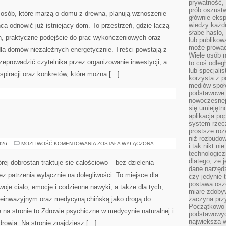
prywatność,
–
prób oszust
NOWOŚCI
 osób, które marzą o domu z drewna, planują wznoszenie
I
głównie eks
INNOWACJE
wiedzy każd
cą odnowić już istniejący dom. To przestrzeń, gdzie łączą
słabe hasło,
ch, praktyczne podejście do prac wykończeniowych oraz
lub publikow
może prowad
dla domów niezależnych energetycznie. Treści powstają z
Wiele osób 
zeprowadzić czytelnika przez organizowanie inwestycji, a
to coś odleg
lub specjali
spiracji oraz konkretów, które można […]
korzysta z p
mediów społ
podstawowe 
nowoczesnej 
się umiejętn
aplikacja po
system rzec
prostsze roz
niż rozbudow
HOMEOPATIA
026
MOŻLIWOŚĆ KOMENTOWANIA
ZOSTAŁA WYŁĄCZONA
i tak nikt n
technologicz
dlatego, że 
rej dobrostan traktuje się całościowo – bez dzielenia
dane narzęd
ez patrzenia wyłącznie na dolegliwości. To miejsce dla
czy jedynie
postawa oszc
woje ciało, emocje i codzienne nawyki, a także dla tych,
miarę zdoby
 nieinwazyjnym oraz medycyną chińską jako drogą do
zaczyna pr
Początkowo 
 na stronie to Zdrowie psychiczne w medycynie naturalnej i
podstawowyc
największą w
drowia. Na stronie znajdziesz […]