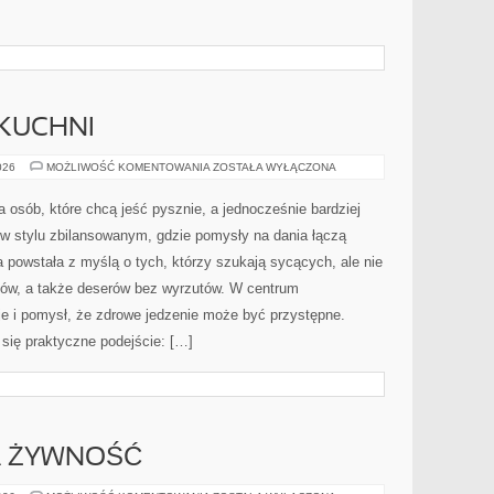
KUCHNI
SUPERFOODS
026
MOŻLIWOŚĆ KOMENTOWANIA
ZOSTAŁA WYŁĄCZONA
W
KUCHNI
a osób, które chcą jeść pysznie, a jednocześnie bardziej
 w stylu zbilansowanym, gdzie pomysły na dania łączą
 powstała z myślą o tych, którzy szukają sycących, ale nie
ków, a także deserów bez wyrzutów. W centrum
 i pomysł, że zdrowe jedzenie może być przystępne.
się praktyczne podejście: […]
 ŻYWNOŚĆ