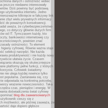
 ochrona danych i ostrożność wobec
wa jeszcze niedawno interesowały
pertów. Dziś powinny być podstawą
ego użytkownika internetu. Jedno
 nierozważne kliknięcie w fałszywy link
anie zbyt wielu prywatnych informacji
zić do poważnych konsekwencji.
nadal uważa, że cyberbezpieczeństwo
łego, co dotyczy głównie dużych firm
stów od IT. Tymczasem każdy, kto
oczty, bankowości internetowej czy
ecznościowych, powinien znać
zasady ostrożności. To element
higieny cyfrowej. Równie ważna staje
ość selekcji narzędzi. Nie każda
prawia produktywność i nie każdy nowy
zywiście ułatwia życie. Czasem
wiązania okazują się skuteczniejsze
ane platformy pełne funkcji, z których
ie korzysta. Człowiek świadomy
nie nie ulega każdej nowince tylko
jest popularna. Zastanawia się, czy
zie odpowiada na konkretną potrzebę,
 tworzy wrażenie nowoczesności. Taka
zędza czas, pieniądze i energię. W
wania doświadczenia świat cyfrowy
zypominać
blog dla zaawansowanych
użytkownik cieszy się z
h możliwości, ale później zauważa, że
artość daje dopiero głębsze