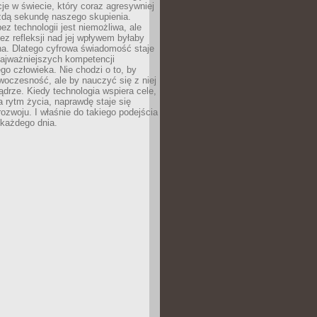
acje w świecie, który coraz agresywniej
żdą sekundę naszego skupienia.
ez technologii jest niemożliwa, ale
ez refleksji nad jej wpływem byłaby
na. Dlatego cyfrowa świadomość staje
najważniejszych kompetencji
o człowieka. Nie chodzi o to, by
oczesność, ale by nauczyć się z niej
drze. Kiedy technologia wspiera cele,
a rytm życia, naprawdę staje się
ozwoju. I właśnie do takiego podejścia
 każdego dnia.