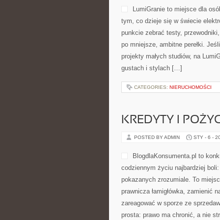
LumiGranie to miejsce dla osó
tym, co dzieje się w świecie elek
punkcie zebrać testy, przewodniki
po mniejsze, ambitne perełki. Jeśli
projekty małych studiów, na LumiG
gustach i stylach […]
CATEGORIES:
NIERUCHOMOŚCI
KREDYTY I POŻY
POSTED BY ADMIN
STY - 6 - 2
BlogdlaKonsumenta.pl to konkr
codziennym życiu najbardziej bol
pokazanych zrozumiale. To miejsce
prawnicza łamigłówka, zamienić na
zareagować w sporze ze sprzedawc
prosta: prawo ma chronić, a nie st