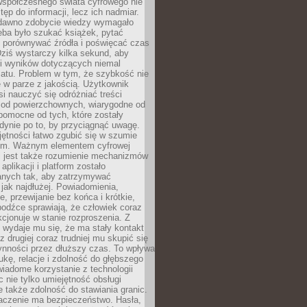
spółczesnego świata cyfrowego nie
tęp do informacji, lecz ich nadmiar.
dawno zdobycie wiedzy wymagało
eba było szukać książek, pytać
, porównywać źródła i poświęcać czas
Dziś wystarczy kilka sekund, aby
ki wyników dotyczących niemal
atu. Problem w tym, że szybkość nie
 w parze z jakością. Użytkownik
si nauczyć się odróżniać treści
 od powierzchownych, wiarygodne od
pomocne od tych, które zostały
dynie po to, by przyciągnąć uwagę.
jętności łatwo zgubić się w szumie
ym. Ważnym elementem cyfrowej
 jest także rozumienie mechanizmów
aplikacji i platform zostało
anych tak, aby zatrzymywać
jak najdłużej. Powiadomienia,
, przewijanie bez końca i krótkie,
odźce sprawiają, że człowiek coraz
kcjonuje w stanie rozproszenia. Z
y wydaje mu się, że ma stały kontakt
z drugiej coraz trudniej mu skupić się
ynności przez dłuższy czas. To wpływa
ukę, relacje i zdolność do głębszego
iadome korzystanie z technologii
 nie tylko umiejętność obsługi
e także zdolność do stawiania granic.
czenie ma bezpieczeństwo. Hasła,