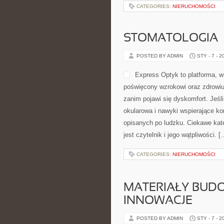
CATEGORIES:
NIERUCHOMOŚCI
STOMATOLOGIA
POSTED BY ADMIN
STY - 7 - 2
Express Optyk to platforma, w
poświęcony wzrokowi oraz zdrowiu 
zanim pojawi się dyskomfort. Jeśli
okularowa i nawyki wspierające ko
opisanych po ludzku. Ciekawe kate
jest czytelnik i jego wątpliwości. [
CATEGORIES:
NIERUCHOMOŚCI
MATERIAŁY BUDO
INNOWACJE
POSTED BY ADMIN
STY - 7 - 2