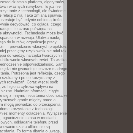
zasad działania platform, algorytmów,
twa i własnych nawyków. To już nie
korzystanie z technologii, ale świadome
e relacji z nią. Taka zmiana sprawia,
przestaje być jedynie odbiorcą treści i
ywnie decydować, co ogląda, czego
pracuje i ile czasu poświęca na
e aktywności. Technologia może być
parciem w rozwoju. Ułatwia naukę
tęp do kursów, organizację pracy,
dźmi i prowadzenie własnych projektów.
iej przeciętny użytkownik nie miał tak
ępu do wiedzy, narzędzi twórczych i
ublikowania własnych treści. To wielka
 jednocześnie odpowiedzialność. Sam
rzędzi nie gwarantuje jeszcze mądrego
tania. Potrzebna jest refleksja, czego
ę szukamy i po co korzystamy z
ych rozwiązań. Coraz więcej osób
, że higiena cyfrowa wpływa na
hiczne. Nadmiar informacji, ciągłe
e się z innymi, nieustanna obecność w
 wyraźnych granic między pracą a
m mogą prowadzić do przeciążenia.
dome korzystanie z technologii
wnież momenty odłączenia. Wyłączenie
, ograniczenie czasu w mediach
owych, odkładanie telefonu przed
nowanie czasu offline nie są
acofania. To forma dbania o uwagę,