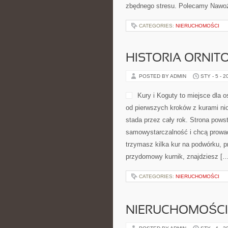
zbędnego stresu. Polecamy Nawoże
CATEGORIES:
NIERUCHOMOŚCI
HISTORIA ORNITO
POSTED BY ADMIN
STY - 5 - 2
Kury i Koguty to miejsce dla 
od pierwszych kroków z kurami ni
stada przez cały rok. Strona pows
samowystarczalność i chcą prowad
trzymasz kilka kur na podwórku, p
przydomowy kurnik, znajdziesz […
CATEGORIES:
NIERUCHOMOŚCI
NIERUCHOMOŚCI