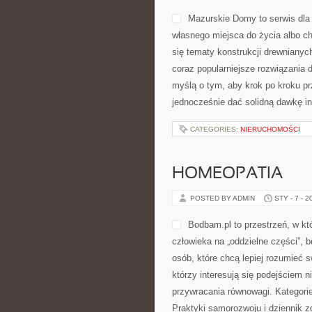
Mazurskie Domy to serwis dla
własnego miejsca do życia albo ch
się tematy konstrukcji drewniany
coraz popularniejsze rozwiązania 
myślą o tym, aby krok po kroku pr
jednocześnie dać solidną dawkę in
CATEGORIES:
NIERUCHOMOŚCI
HOMEOPATIA
POSTED BY ADMIN
STY - 7 - 2
Bodbam.pl to przestrzeń, w któ
człowieka na „oddzielne części”, b
osób, które chcą lepiej rozumieć s
którzy interesują się podejściem
przywracania równowagi. Kategorie
Praktyki samorozwoju i dziennik z