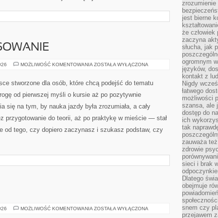
zrozumienie 
bezpieczeńs
jest bierne 
kształtowani
że człowiek 
zaczyna akt
NSOWANIE
słucha, jak 
poszczególn
ogromnym ws
LEASING
026
MOŻLIWOŚĆ KOMENTOWANIA
ZOSTAŁA WYŁĄCZONA
języków, dos
I
FINANSOWANIE
kontakt z lu
sce stworzone dla osób, które chcą podejść do tematu
Nigdy wcześn
łatwego dost
drogę od pierwszej myśli o kursie aż po pozytywnie
możliwości p
szansa, ale
 się na tym, by nauka jazdy była zrozumiała, a cały
dostęp do na
 przygotowanie do teorii, aż po praktykę w mieście — stał
ich wykorzys
tak naprawd
nie od tego, czy dopiero zaczynasz i szukasz podstaw, czy
poszczególn
zauważa też
zdrowie psyc
porównywani
sieci i brak
odpoczynkie
Dlatego świa
obejmuje ró
powiadomień
społeczności
snem czy pla
CIEKAWOSTKI
026
MOŻLIWOŚĆ KOMENTOWANIA
ZOSTAŁA WYŁĄCZONA
przejawem z