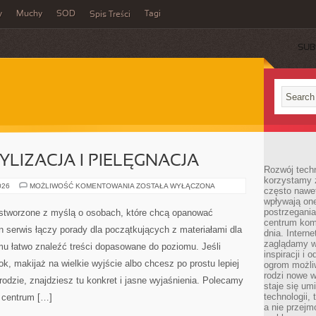
y
Muchy
SOD
Tagi
Spis Treści
SUB
TYLIZACJA I PIELĘGNACJA
Rozwój techn
korzystamy z
BRWI
026
MOŻLIWOŚĆ KOMENTOWANIA
ZOSTAŁA WYŁĄCZONA
często nawet
I
wpływają on
RZĘSY
–
postrzegania
 stworzone z myślą o osobach, które chcą opanować
STYLIZACJA
centrum komu
I
 serwis łączy porady dla początkujących z materiałami dla
PIELĘGNACJA
dnia. Intern
zaglądamy w 
mu łatwo znaleźć treści dopasowane do poziomu. Jeśli
inspiracji i 
ok, makijaż na wielkie wyjście albo chcesz po prostu lepiej
ogrom możli
rodzi nowe 
rodzie, znajdziesz tu konkret i jasne wyjaśnienia. Polecamy
staje się um
technologii,
 centrum […]
a nie przejm