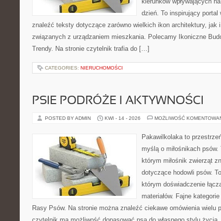
kierunków wpływających na
dzień. To inspirujący porta
znaleźć teksty dotyczące zarówno wielkich ikon architektury, jak
związanych z urządzaniem mieszkania. Polecamy Ikoniczne Bud
Trendy. Na stronie czytelnik trafia do […]
CATEGORIES:
NIERUCHOMOŚCI
PSIE PODRÓŻE I AKTYWNOŚCI
POSTED BY ADMIN
KWI - 14 - 2026
MOŻLIWOŚĆ KOMENTOWA
Pakawilkolaka to przestrzeń
myślą o miłośnikach psów.
którym miłośnik zwierząt zn
dotyczące hodowli psów. To 
którym doświadczenie łącz
materiałów. Fajne kategorie
Rasy Psów. Na stronie można znaleźć ciekawe omówienia wielu p
czytelnik ma możliwość dopasować psa do własnego stylu życia.