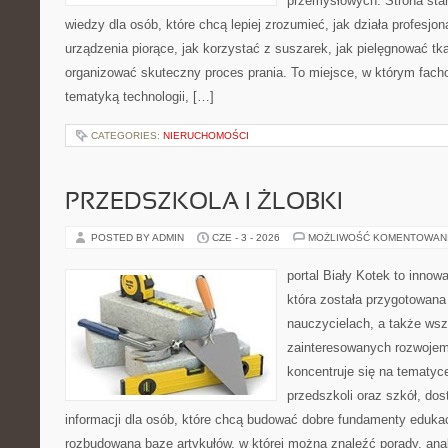
przemysłowych. Strona sta
wiedzy dla osób, które chcą lepiej zrozumieć, jak działa profesjon
urządzenia piorące, jak korzystać z suszarek, jak pielęgnować tk
organizować skuteczny proces prania. To miejsce, w którym fach
tematyką technologii, […]
CATEGORIES:
NIERUCHOMOŚCI
PRZEDSZKOLA I ŻLOBKI
POSTED BY ADMIN
CZE - 3 - 2026
MOŻLIWOŚĆ KOMENTOWAN
portal Biały Kotek to innow
która została przygotowana
nauczycielach, a także ws
zainteresowanych rozwojem
koncentruje się na tematy
przedszkoli oraz szkół, do
informacji dla osób, które chcą budować dobre fundamenty eduka
rozbudowaną bazę artykułów, w której można znaleźć porady, anal