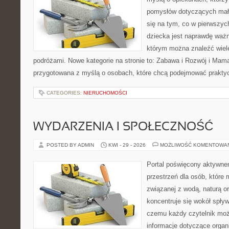
pomysłów dotyczących mały
się na tym, co w pierwszych
dziecka jest naprawdę ważn
którym można znaleźć wiel
podróżami. Nowe kategorie na stronie to: Zabawa i Rozwój i Mama 
przygotowana z myślą o osobach, które chcą podejmować prakty
CATEGORIES:
NIERUCHOMOŚCI
WYDARZENIA I SPOŁECZNOŚĆ
POSTED BY ADMIN
KWI - 29 - 2026
MOŻLIWOŚĆ KOMENTOWA
Portal poświęcony aktywne
przestrzeń dla osób, które
związanej z wodą, naturą o
koncentruje się wokół spły
czemu każdy czytelnik moż
informacje dotyczące organ