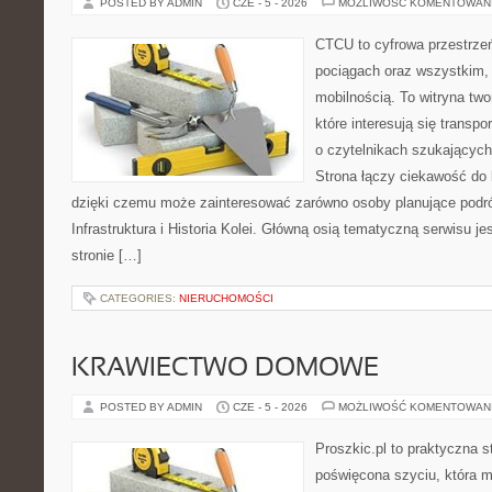
POSTED BY ADMIN
CZE - 5 - 2026
MOŻLIWOŚĆ KOMENTOWAN
CTCU to cyfrowa przestrzeń
pociągach oraz wszystkim,
mobilnością. To witryna tw
które interesują się transp
o czytelnikach szukających
Strona łączy ciekawość do 
dzięki czemu może zainteresować zarówno osoby planujące podróż
Infrastruktura i Historia Kolei. Główną osią tematyczną serwisu j
stronie […]
CATEGORIES:
NIERUCHOMOŚCI
KRAWIECTWO DOMOWE
POSTED BY ADMIN
CZE - 5 - 2026
MOŻLIWOŚĆ KOMENTOWAN
Proszkic.pl to praktyczna s
poświęcona szyciu, która 