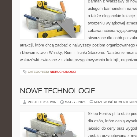
Barman z Warszawy to now
usługom barmańskim na wes
a także eleganckie kolacje.
tworzeniu wyjątkowej atmos
zabawa nabiera wyjątkoweg
stworzone dla osób poszuk
atrakcji, które chcą zadbać o najwyższy poziom organizowanego 
i Browarnictwo i Whisky, Rum i Trunki Starzone. Na stronie możn
wskazówki związane z sztuką przygotowywania koktajli, organiza
CATEGORIES:
NIERUCHOMOŚCI
NOWE TECHNOLOGIE
POSTED BY ADMIN
MAJ - 7 - 2026
MOŻLIWOŚĆ KOMENTOWAN
Sklep-Feniks.pl to stale po
dla osób, które cenią wyso
jakości do ceny oraz wygod
została przygotowana z my