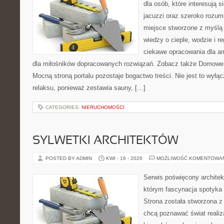
dla osób, które interesują s
jacuzzi oraz szeroko rozu
miejsce stworzone z myślą
wiedzy o cieple, wodzie i r
ciekawe opracowania dla am
dla miłośników dopracowanych rozwiązań. Zobacz także Domowe
Mocną stroną portalu pozostaje bogactwo treści. Nie jest to wyłąc
relaksu, ponieważ zestawia sauny, […]
CATEGORIES:
NIERUCHOMOŚCI
SYLWETKI ARCHITEKTÓW
POSTED BY ADMIN
KWI - 16 - 2026
MOŻLIWOŚĆ KOMENTOWA
Serwis poświęcony architek
którym fascynacja spotyka
Strona została stworzona z
chcą poznawać świat realiza