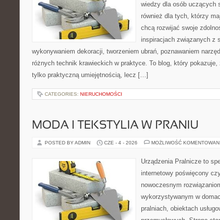
wiedzy dla osób uczących s
również dla tych, którzy m
chcą rozwijać swoje zdolnoś
inspiracjach związanych z 
wykonywaniem dekoracji, tworzeniem ubrań, poznawaniem narzę
różnych technik krawieckich w praktyce. To blog, który pokazuje,
tylko praktyczną umiejętnością, lecz […]
CATEGORIES:
NIERUCHOMOŚCI
MODA I TEKSTYLIA W PRANIU
POSTED BY ADMIN
CZE - 4 - 2026
MOŻLIWOŚĆ KOMENTOWAN
Urządzenia Pralnicze to spe
internetowy poświęcony czy
nowoczesnym rozwiązaniom
wykorzystywanym w domach,
pralniach, obiektach usług