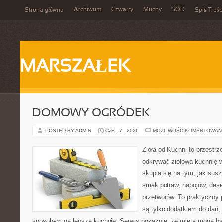
Archiwum
Czwarty
Muchy
SOD
Strona główna
Spis Treśc
MARSZAŁEK
DOMOWY OGRÓDEK
POSTED BY ADMIN
CZE - 7 - 2026
MOŻLIWOŚĆ KOMENTOWAN
Zioła od Kuchni to przestrz
odkrywać ziołową kuchnię 
skupia się na tym, jak sus
smak potraw, napojów, des
przetworów. To praktyczny p
są tylko dodatkiem do dań, 
sposobem na lepszą kuchnię. Serwis pokazuje, że mięta mogą b