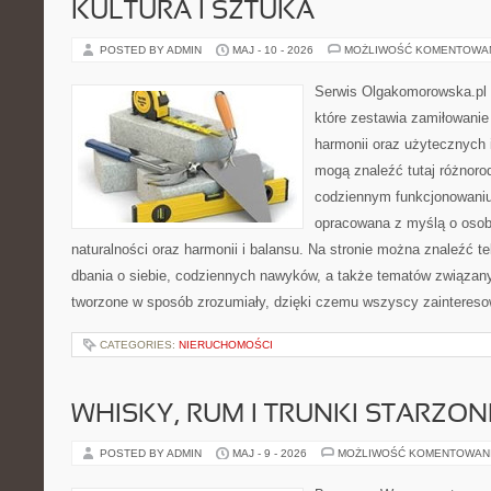
KULTURA I SZTUKA
POSTED BY ADMIN
MAJ - 10 - 2026
MOŻLIWOŚĆ KOMENTOWA
Serwis Olgakomorowska.pl 
które zestawia zamiłowanie 
harmonii oraz użytecznych 
mogą znaleźć tutaj różnorod
codziennym funkcjonowaniu.
opracowana z myślą o osob
naturalności oraz harmonii i balansu. Na stronie można znaleźć t
dbania o siebie, codziennych nawyków, a także tematów związan
tworzone w sposób zrozumiały, dzięki czemu wszyscy zaintereso
CATEGORIES:
NIERUCHOMOŚCI
WHISKY, RUM I TRUNKI STARZON
POSTED BY ADMIN
MAJ - 9 - 2026
MOŻLIWOŚĆ KOMENTOWAN