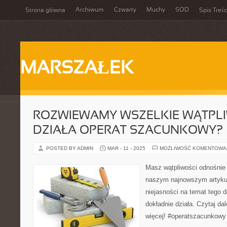
Archiwum
Czwarty
Muchy
SOD
Strona główna
Spis Treśc
MARSZAŁEK
ROZWIEWAMY WSZELKIE WĄTPLI
DZIAŁA OPERAT SZACUNKOWY?
POSTED BY ADMIN
MAR - 11 - 2025
MOŻLIWOŚĆ KOMENTOWA
Masz wątpliwości odnośni
naszym najnowszym artyku
niejasności na temat tego 
dokładnie działa. Czytaj dal
więcej! #operatszacunkowy