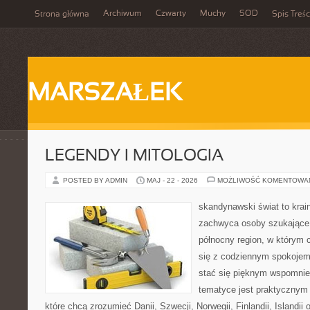
Archiwum
Czwarty
Muchy
SOD
Strona główna
Spis Treśc
MARSZAŁEK
LEGENDY I MITOLOGIA
POSTED BY ADMIN
MAJ - 22 - 2026
MOŻLIWOŚĆ KOMENTOWA
skandynawski świat to krain
zachwyca osoby szukające
północny region, w którym 
się z codziennym spokoje
stać się pięknym wspomnie
tematyce jest praktycznym
które chcą zrozumieć Danii, Szwecji, Norwegii, Finlandii, Islandii