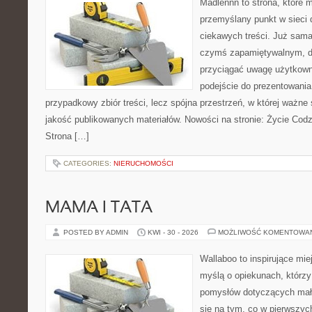
Madlennn to strona, które 
przemyślany punkt w sieci 
ciekawych treści. Już sama
czymś zapamiętywalnym, d
przyciągać uwagę użytkowni
podejście do prezentowania 
przypadkowy zbiór treści, lecz spójna przestrzeń, w której ważne
jakość publikowanych materiałów. Nowości na stronie: Życie Codz
Strona […]
CATEGORIES:
NIERUCHOMOŚCI
MAMA I TATA
POSTED BY ADMIN
KWI - 30 - 2026
MOŻLIWOŚĆ KOMENTOWA
Wallaboo to inspirujące mie
myślą o opiekunach, którzy
pomysłów dotyczących mały
się na tym, co w pierwszych