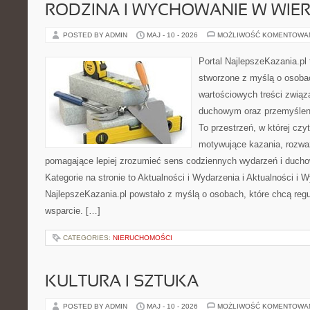
RODZINA I WYCHOWANIE W WIE
POSTED BY ADMIN
MAJ - 10 - 2026
MOŻLIWOŚĆ KOMENTOWA
Portal NajlepszeKazania.pl
stworzone z myślą o osobac
wartościowych treści związ
duchowym oraz przemyśleni
To przestrzeń, w której cz
motywujące kazania, rozważ
pomagające lepiej zrozumieć sens codziennych wydarzeń i duch
Kategorie na stronie to Aktualności i Wydarzenia i Aktualności i 
NajlepszeKazania.pl powstało z myślą o osobach, które chcą regul
wsparcie. […]
CATEGORIES:
NIERUCHOMOŚCI
KULTURA I SZTUKA
POSTED BY ADMIN
MAJ - 10 - 2026
MOŻLIWOŚĆ KOMENTOWA