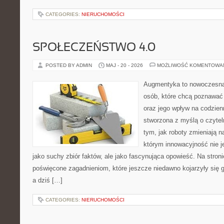
CATEGORIES:
NIERUCHOMOŚCI
SPOŁECZEŃSTWO 4.0
POSTED BY ADMIN
MAJ - 20 - 2026
MOŻLIWOŚĆ KOMENTOWA
Augmentyka to nowoczesna 
osób, które chcą poznawać ś
oraz jego wpływ na codzien
stworzona z myślą o czyteln
tym, jak roboty zmieniają n
którym innowacyjność nie j
jako suchy zbiór faktów, ale jako fascynująca opowieść. Na stron
poświęcone zagadnieniom, które jeszcze niedawno kojarzyły się 
a dziś […]
CATEGORIES:
NIERUCHOMOŚCI