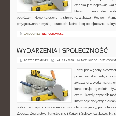
dziecka jest naprawdę ważn
którym można znaleźć wiel
podróżami. Nowe kategorie na stronie to: Zabawa i Rozwój i Mama 
przygotowana z myślą o osobach, które chcą podejmować prakty
CATEGORIES:
NIERUCHOMOŚCI
WYDARZENIA I SPOŁECZNOŚĆ
POSTED BY ADMIN
KWI - 29 - 2026
MOŻLIWOŚĆ KOMENTOWA
Portal poświęcony aktywne
przestrzeń dla osób, które
związanej z wodą, naturą o
koncentruje się wokół spły
czemu każdy czytelnik moż
informacje dotyczące organ
rzeką. To miejsce stworzone zarówno dla nowicjuszy, jak i dla z
Zobacz: Żeglarstwo Turystyczne i Kajaki i Spływy kajakowe. Na 