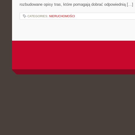
rozbudowane opisy tras, które pomagają dobrać odpowiednią […]
CATEGORIES:
NIERUCHOMOŚCI