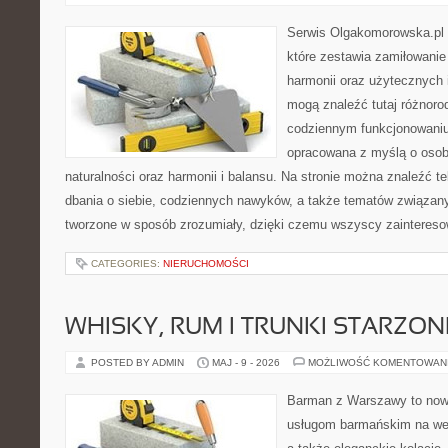
Serwis Olgakomorowska.pl 
które zestawia zamiłowanie 
harmonii oraz użytecznych 
mogą znaleźć tutaj różnorod
codziennym funkcjonowaniu.
opracowana z myślą o osob
naturalności oraz harmonii i balansu. Na stronie można znaleźć t
dbania o siebie, codziennych nawyków, a także tematów związan
tworzone w sposób zrozumiały, dzięki czemu wszyscy zaintereso
CATEGORIES:
NIERUCHOMOŚCI
WHISKY, RUM I TRUNKI STARZON
POSTED BY ADMIN
MAJ - 9 - 2026
MOŻLIWOŚĆ KOMENTOWAN
Barman z Warszawy to now
usługom barmańskim na wes