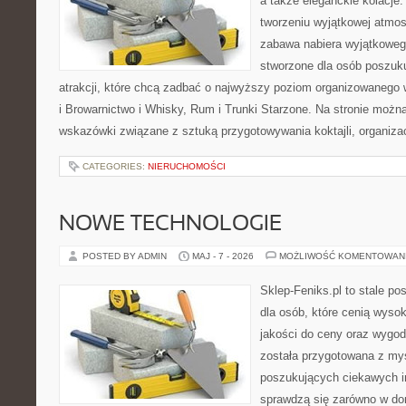
a także eleganckie kolacje.
tworzeniu wyjątkowej atmos
zabawa nabiera wyjątkoweg
stworzone dla osób poszuk
atrakcji, które chcą zadbać o najwyższy poziom organizowanego 
i Browarnictwo i Whisky, Rum i Trunki Starzone. Na stronie możn
wskazówki związane z sztuką przygotowywania koktajli, organiza
CATEGORIES:
NIERUCHOMOŚCI
NOWE TECHNOLOGIE
POSTED BY ADMIN
MAJ - 7 - 2026
MOŻLIWOŚĆ KOMENTOWAN
Sklep-Feniks.pl to stale po
dla osób, które cenią wyso
jakości do ceny oraz wygod
została przygotowana z my
poszukujących ciekawych in
sprawdzą się zarówno w d