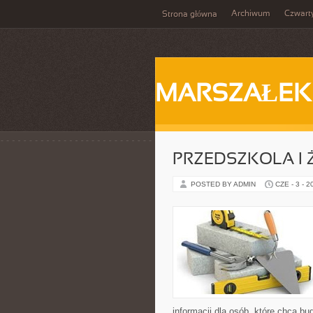
Archiwum
Czwart
Strona główna
MARSZAŁEK
PRZEDSZKOLA I 
POSTED BY ADMIN
CZE - 3 - 2
informacji dla osób, które chcą b