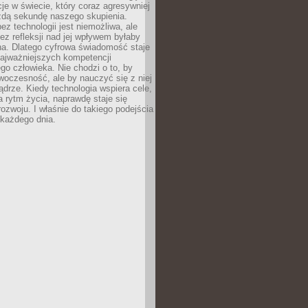
acje w świecie, który coraz agresywniej
żdą sekundę naszego skupienia.
ez technologii jest niemożliwa, ale
ez refleksji nad jej wpływem byłaby
na. Dlatego cyfrowa świadomość staje
najważniejszych kompetencji
o człowieka. Nie chodzi o to, by
oczesność, ale by nauczyć się z niej
drze. Kiedy technologia wspiera cele,
a rytm życia, naprawdę staje się
ozwoju. I właśnie do takiego podejścia
 każdego dnia.