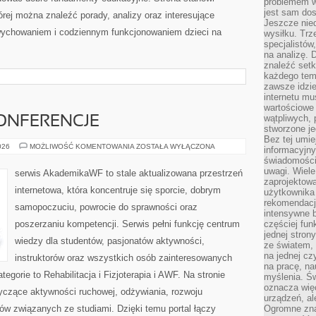
problemem w
jest sam dos
rej można znaleźć porady, analizy oraz interesujące
Jeszcze nie
wychowaniem i codziennym funkcjonowaniem dzieci na
wysiłku. Trz
specjalistów
na analizę. 
znaleźć set
każdego tem
zawsze idzie
internetu mu
wartościowe
wątpliwych, 
ONFERENCJE
stworzone je
Bez tej umie
WYDARZENIA
026
MOŻLIWOŚĆ KOMENTOWANIA
ZOSTAŁA WYŁĄCZONA
informacyjn
I
świadomości
KONFERENCJE
uwagi. Wiele 
serwis AkademikaWF to stale aktualizowana przestrzeń
zaprojektow
internetowa, która koncentruje się sporcie, dobrym
użytkownika 
rekomendacje
samopoczuciu, powrocie do sprawności oraz
intensywne b
poszerzaniu kompetencji. Serwis pełni funkcję centrum
częściej fun
jednej stron
wiedzy dla studentów, pasjonatów aktywności,
ze światem, 
na jednej cz
instruktorów oraz wszystkich osób zainteresowanych
na pracę, na
gorie to Rehabilitacja i Fizjoterapia i AWF. Na stronie
myślenia. Św
oznacza więc
tyczące aktywności ruchowej, odżywiania, rozwoju
urządzeń, al
tów związanych ze studiami. Dzięki temu portal łączy
Ogromne zna