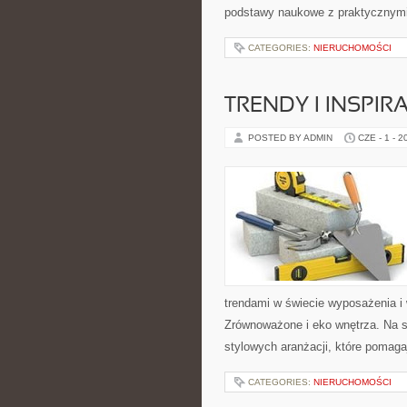
podstawy naukowe z praktycznym
CATEGORIES:
NIERUCHOMOŚCI
TRENDY I INSPIR
POSTED BY ADMIN
CZE - 1 - 2
trendami w świecie wyposażenia i
Zrównoważone i eko wnętrza. Na s
stylowych aranżacji, które pomaga
CATEGORIES:
NIERUCHOMOŚCI