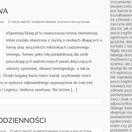
zrozumienie 
bezpieczeńs
WA
jest bierne 
kształtowani
że człowiek 
ODZIEŻ
026
MOŻLIWOŚĆ KOMENTOWANIA
ZOSTAŁA WYŁĄCZONA
zaczyna akt
SPORTOWA
słucha, jak 
poszczególn
eSportowySklep.pl to nowoczesna strona internetowa,
ogromnym ws
która została stworzona z myślą o osobach dbających o
języków, dos
kontakt z lu
formę oraz wszystkich miłośnikach codziennego
Nigdy wcześn
treningu. Serwis pełni rolę poradnikową dla osób
łatwego dost
możliwości p
poszukujących wartościowych porad dotyczących
szansa, ale
dostęp do na
odzieży sportowej, obuwia treningowego, a także
ich wykorzys
s. Dzięki bogatej bazie treści każdy użytkownik może
tak naprawd
poszczególn
 mu w wyborze odpowiedniego wyposażenia do ćwiczeń.
zauważa też
i Leginsy i bielizna sportowa. Na stronie […]
zdrowie psyc
porównywani
sieci i brak
odpoczynkie
Dlatego świa
obejmuje ró
powiadomień
ODZIENNOŚCI
społeczności
snem czy pla
przejawem z
PSYCHOLOGIA
 2026
MOŻLIWOŚĆ KOMENTOWANIA
ZOSTAŁA WYŁĄCZONA