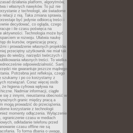
zasad działania platform, algorytmów,
twa i własnych nawyków. To już nie
korzystanie z technologii, ale świadome
e relacji z nią. Taka zmiana sprawia,
przestaje być jedynie odbiorcą treści i
ywnie decydować, co ogląda, czego
pracuje i ile czasu poświęca na
e aktywności. Technologia może być
parciem w rozwoju. Ułatwia naukę
tęp do kursów, organizację pracy,
dźmi i prowadzenie własnych projektów.
iej przeciętny użytkownik nie miał tak
ępu do wiedzy, narzędzi twórczych i
ublikowania własnych treści. To wielka
 jednocześnie odpowiedzialność. Sam
rzędzi nie gwarantuje jeszcze mądrego
tania. Potrzebna jest refleksja, czego
ę szukamy i po co korzystamy z
ych rozwiązań. Coraz więcej osób
, że higiena cyfrowa wpływa na
hiczne. Nadmiar informacji, ciągłe
e się z innymi, nieustanna obecność w
 wyraźnych granic między pracą a
m mogą prowadzić do przeciążenia.
dome korzystanie z technologii
wnież momenty odłączenia. Wyłączenie
, ograniczenie czasu w mediach
owych, odkładanie telefonu przed
nowanie czasu offline nie są
acofania. To forma dbania o uwagę,