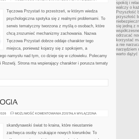
spokój i rel
CODZIENNOŚCI
walczy o ka
Tęczowa Przystań to przestrzeń, w którym wiedza
Przyszłość b
przyszłość b
psychologiczna spotyka się z realnymi problemami. To
niebezpiecz
serwis tematyczny tworzona z myślą o osobach, które
się jedną z 
współczesneg
chcą zrozumieć mechanizmy zachowania. Nazwa
odrzucać now
korzystać mą
Tęczowa Przystań dobrze oddaje charakter tego
a nie narzuc
miejsca, ponieważ kojarzy się z spokojem, a
narzędziem r
warto dążyć
ego namysłu nad tym, co dzieje się w człowieku. Polecamy
 i Rozwój. Strona ma wspierający charakter i porusza tematy
LOGIA
LEGENDY
 2026
MOŻLIWOŚĆ KOMENTOWANIA
ZOSTAŁA WYŁĄCZONA
I
MITOLOGIA
skandynawski świat to kraina, które nieustannie
zachwyca osoby szukające nowych kierunków. To