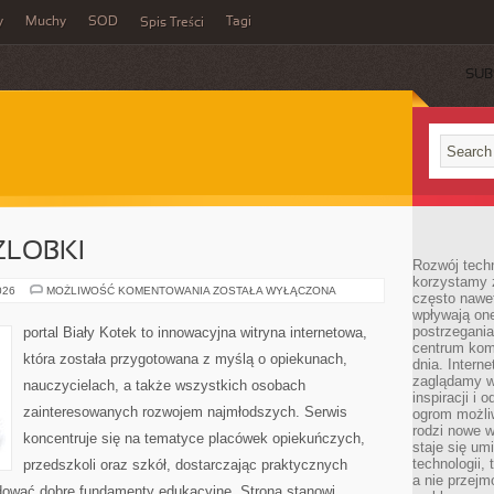
y
Muchy
SOD
Tagi
Spis Treści
SUB
ŻLOBKI
Rozwój techn
korzystamy z
PRZEDSZKOLA
026
MOŻLIWOŚĆ KOMENTOWANIA
ZOSTAŁA WYŁĄCZONA
często nawet
I
wpływają on
ŻLOBKI
postrzegania
portal Biały Kotek to innowacyjna witryna internetowa,
centrum komu
która została przygotowana z myślą o opiekunach,
dnia. Intern
zaglądamy w 
nauczycielach, a także wszystkich osobach
inspiracji i 
zainteresowanych rozwojem najmłodszych. Serwis
ogrom możli
rodzi nowe 
koncentruje się na tematyce placówek opiekuńczych,
staje się um
technologii,
przedszkoli oraz szkół, dostarczając praktycznych
a nie przejm
udować dobre fundamenty edukacyjne. Strona stanowi