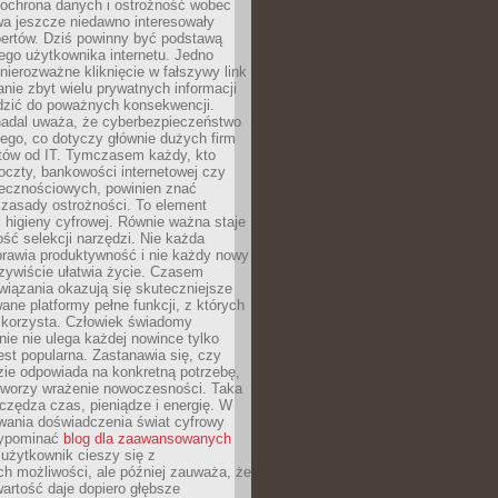
 ochrona danych i ostrożność wobec
wa jeszcze niedawno interesowały
pertów. Dziś powinny być podstawą
ego użytkownika internetu. Jedno
 nierozważne kliknięcie w fałszywy link
anie zbyt wielu prywatnych informacji
zić do poważnych konsekwencji.
nadal uważa, że cyberbezpieczeństwo
łego, co dotyczy głównie dużych firm
stów od IT. Tymczasem każdy, kto
oczty, bankowości internetowej czy
ecznościowych, powinien znać
zasady ostrożności. To element
higieny cyfrowej. Równie ważna staje
ość selekcji narzędzi. Nie każda
prawia produktywność i nie każdy nowy
zywiście ułatwia życie. Czasem
wiązania okazują się skuteczniejsze
ane platformy pełne funkcji, z których
ie korzysta. Człowiek świadomy
nie nie ulega każdej nowince tylko
jest popularna. Zastanawia się, czy
zie odpowiada na konkretną potrzebę,
 tworzy wrażenie nowoczesności. Taka
zędza czas, pieniądze i energię. W
wania doświadczenia świat cyfrowy
zypominać
blog dla zaawansowanych
użytkownik cieszy się z
h możliwości, ale później zauważa, że
artość daje dopiero głębsze