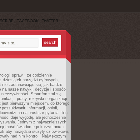
SCRIBE
FACEBOOK
TWITTER
ologii sprawił, że codziennie
 dziesiątek narzędzi cyfrowych,
 nie zastanawiając się, jak bardzo
e na nasze nawyki, decyzje i sposób
 rzeczywistości. Smartfon stał się
nikacji, pracy, rozrywki i organizacji
et jest pierwszym miejscem, do którego
poszukiwaniu informacji, opinii,
odpowiedzi na najprostsze pytania. Ten
wości daje wygodę, ale jednocześnie
wyzwania. Jednym z najważniejszych
iejętność świadomego korzystania z
 tak aby narzędzia służyły człowiekowi,
owały nad nim kontroli. Największym