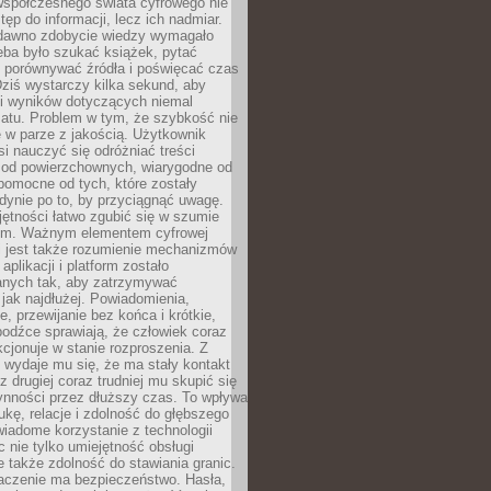
spółczesnego świata cyfrowego nie
tęp do informacji, lecz ich nadmiar.
dawno zdobycie wiedzy wymagało
eba było szukać książek, pytać
, porównywać źródła i poświęcać czas
Dziś wystarczy kilka sekund, aby
ki wyników dotyczących niemal
atu. Problem w tym, że szybkość nie
 w parze z jakością. Użytkownik
si nauczyć się odróżniać treści
 od powierzchownych, wiarygodne od
pomocne od tych, które zostały
dynie po to, by przyciągnąć uwagę.
jętności łatwo zgubić się w szumie
ym. Ważnym elementem cyfrowej
 jest także rozumienie mechanizmów
aplikacji i platform zostało
anych tak, aby zatrzymywać
jak najdłużej. Powiadomienia,
, przewijanie bez końca i krótkie,
odźce sprawiają, że człowiek coraz
kcjonuje w stanie rozproszenia. Z
y wydaje mu się, że ma stały kontakt
z drugiej coraz trudniej mu skupić się
ynności przez dłuższy czas. To wpływa
ukę, relacje i zdolność do głębszego
iadome korzystanie z technologii
 nie tylko umiejętność obsługi
e także zdolność do stawiania granic.
czenie ma bezpieczeństwo. Hasła,