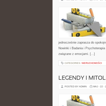
jednocześnie zaprasza do spokojn
Nowinki i Badania i Psychoterapia
związane z emocjami. […]
CATEGORIES:
NIERUCHOMOŚCI
LEGENDY I MITO
POSTED BY ADMIN
MAJ - 22 -