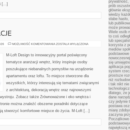
prywatność,
i […]
prób oszust
głównie eks
wiedzy każd
słabe hasło,
lub publikow
może prowad
Wiele osób 
ACJE
to coś odleg
lub specjali
TRENDY
026
MOŻLIWOŚĆ KOMENTOWANIA
ZOSTAŁA WYŁĄCZONA
korzysta z p
I
mediów społ
INSPIRACJE
podstawowe 
M-Loft Design to innowacyjny portal poświęcony
nowoczesnej 
tematyce aranżacji wnętrz, który inspiruje osoby
się umiejętn
aplikacja po
poszukujące niebanalnych pomysłów na urządzenie
system rzec
prostsze roz
apartamentu oraz loftu. To miejsce stworzone dla
niż rozbudow
wszystkich, którzy interesują się tematami związanymi
i tak nikt n
technologicz
z architekturą, dekoracją wnętrz oraz najnowszymi
dlatego, że 
 wystroju. Zobacz także Zrównoważone i eko wnętrza i
dane narzęd
czy jedynie
tronie można znaleźć obszerne poradniki dotyczące
postawa oszc
miarę zdoby
ją stworzyć komfortowe miejsce do życia. M-Loft […]
zaczyna pr
Początkowo 
podstawowyc
największą w