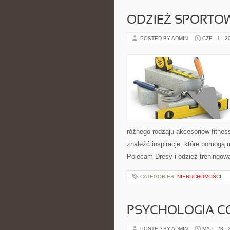
ODZIEŻ SPORTO
POSTED BY ADMIN
CZE - 1 - 2
różnego rodzaju akcesoriów fitnes
znaleźć inspiracje, które pomogą
Polecam Dresy i odzież treningowa 
CATEGORIES:
NIERUCHOMOŚCI
PSYCHOLOGIA C
POSTED BY ADMIN
MAJ - 23 -