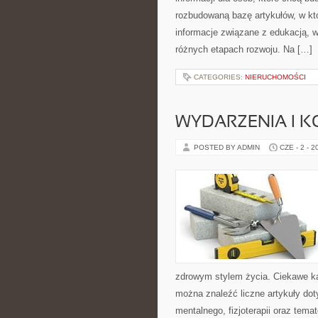
rozbudowaną bazę artykułów, w któ
informacje związane z edukacją, 
różnych etapach rozwoju. Na […]
CATEGORIES:
NIERUCHOMOŚCI
WYDARZENIA I K
POSTED BY ADMIN
CZE - 2 - 2
zdrowym stylem życia. Ciekawe kate
można znaleźć liczne artykuły do
mentalnego, fizjoterapii oraz tema