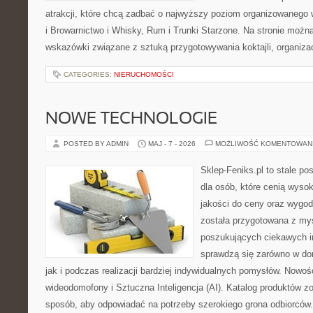
atrakcji, które chcą zadbać o najwyższy poziom organizowanego 
i Browarnictwo i Whisky, Rum i Trunki Starzone. Na stronie możn
wskazówki związane z sztuką przygotowywania koktajli, organiza
CATEGORIES:
NIERUCHOMOŚCI
NOWE TECHNOLOGIE
POSTED BY ADMIN
MAJ - 7 - 2026
MOŻLIWOŚĆ KOMENTOWAN
Sklep-Feniks.pl to stale po
dla osób, które cenią wyso
jakości do ceny oraz wygod
została przygotowana z my
poszukujących ciekawych in
sprawdzą się zarówno w d
jak i podczas realizacji bardziej indywidualnych pomysłów. Nowośc
wideodomofony i Sztuczna Inteligencja (AI). Katalog produktów z
sposób, aby odpowiadać na potrzeby szerokiego grona odbiorców.