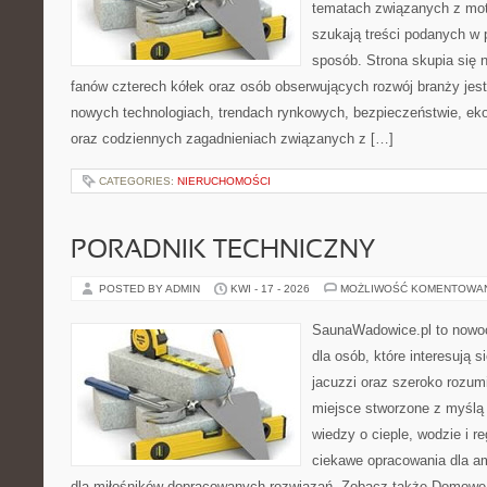
tematach związanych z mot
szukają treści podanych w 
sposób. Strona skupia się 
fanów czterech kółek oraz osób obserwujących rozwój branży jest
nowych technologiach, trendach rynkowych, bezpieczeństwie, ekol
oraz codziennych zagadnieniach związanych z […]
CATEGORIES:
NIERUCHOMOŚCI
PORADNIK TECHNICZNY
POSTED BY ADMIN
KWI - 17 - 2026
MOŻLIWOŚĆ KOMENTOWA
SaunaWadowice.pl to nowo
dla osób, które interesują s
jacuzzi oraz szeroko rozu
miejsce stworzone z myślą
wiedzy o cieple, wodzie i r
ciekawe opracowania dla am
dla miłośników dopracowanych rozwiązań. Zobacz także Domowe