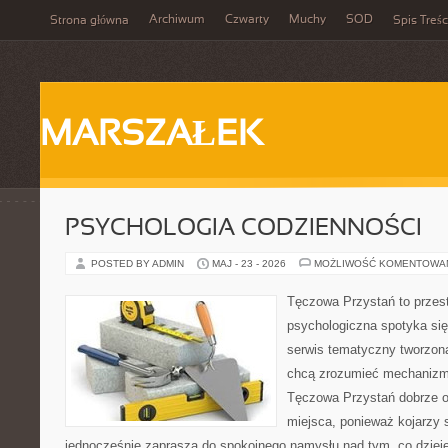
Archiwum
Czwarty
Muchy
SOD
Strona główna
Spis Treśc
MARSZAŁEK
PSYCHOLOGIA CODZIENNOŚCI
POSTED BY ADMIN
MAJ - 23 - 2026
MOŻLIWOŚĆ KOMENTOWA
Tęczowa Przystań to przes
psychologiczna spotyka się
serwis tematyczny tworzon
chcą zrozumieć mechaniz
Tęczowa Przystań dobrze o
miejsca, ponieważ kojarzy 
jednocześnie zaprasza do spokojnego namysłu nad tym, co dziej