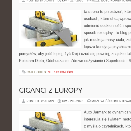
POSTED BY ADMIN
KWI - 21 - 2026
MOŻLIWOŚĆ KOMENTOWA
ta strona to przestrzeń, kt
osobach, które chcą wprow
odmienić codzienność i spo
sposób rozsądny. To blog 
jak redukcja masy ciała, zd
lepsza kondycja psychiczn
pomysłów, aby jeść lepiej, żyć lżej i czuć się pewniej, znajdzie tu
Polecam Dieta, Odchudzanie, Zdrowe odżywianie i Superfoods i 
CATEGORIES:
NIERUCHOMOŚCI
GIGANCI Z EUROPY
POSTED BY ADMIN
KWI - 20 - 2026
MOŻLIWOŚĆ KOMENTOWA
Auto Jarmark to dynamiczna
interesują się światem moto
z myślą o czytelnikach, kt