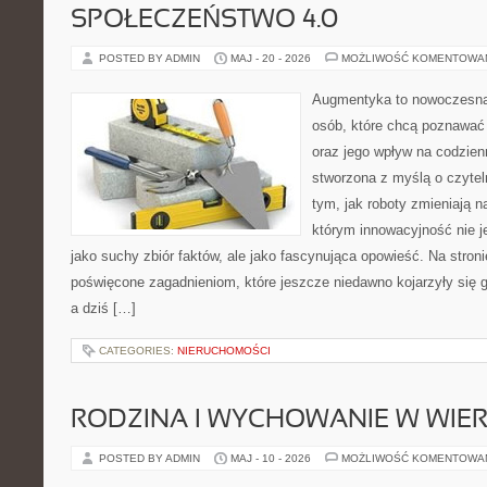
SPOŁECZEŃSTWO 4.0
POSTED BY ADMIN
MAJ - 20 - 2026
MOŻLIWOŚĆ KOMENTOWA
Augmentyka to nowoczesna 
osób, które chcą poznawać ś
oraz jego wpływ na codzien
stworzona z myślą o czyteln
tym, jak roboty zmieniają n
którym innowacyjność nie j
jako suchy zbiór faktów, ale jako fascynująca opowieść. Na stron
poświęcone zagadnieniom, które jeszcze niedawno kojarzyły się 
a dziś […]
CATEGORIES:
NIERUCHOMOŚCI
RODZINA I WYCHOWANIE W WIE
POSTED BY ADMIN
MAJ - 10 - 2026
MOŻLIWOŚĆ KOMENTOWA