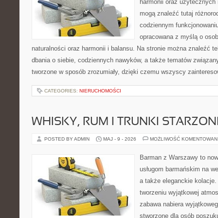
harmonii oraz użytecznych 
mogą znaleźć tutaj różnorod
codziennym funkcjonowaniu.
opracowana z myślą o osob
naturalności oraz harmonii i balansu. Na stronie można znaleźć t
dbania o siebie, codziennych nawyków, a także tematów związan
tworzone w sposób zrozumiały, dzięki czemu wszyscy zaintereso
CATEGORIES:
NIERUCHOMOŚCI
WHISKY, RUM I TRUNKI STARZON
POSTED BY ADMIN
MAJ - 9 - 2026
MOŻLIWOŚĆ KOMENTOWAN
Barman z Warszawy to now
usługom barmańskim na wes
a także eleganckie kolacje.
tworzeniu wyjątkowej atmos
zabawa nabiera wyjątkoweg
stworzone dla osób poszuk