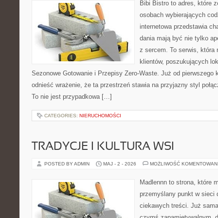
Bibi Bistro to adres, które 
osobach wybierających cod
internetowa przedstawia cha
dania mają być nie tylko a
z sercem. To serwis, która
klientów, poszukujących lo
Sezonowe Gotowanie i Przepisy Zero-Waste. Już od pierwszego 
odnieść wrażenie, że ta przestrzeń stawia na przyjazny styl poł
To nie jest przypadkowa […]
CATEGORIES:
NIERUCHOMOŚCI
TRADYCJE I KULTURA WSI
POSTED BY ADMIN
MAJ - 2 - 2026
MOŻLIWOŚĆ KOMENTOWAN
Madlennn to strona, które 
przemyślany punkt w sieci 
ciekawych treści. Już sama
czymś zapamiętywalnym, d