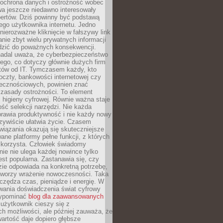
 ochrona danych i ostrożność wobec
wa jeszcze niedawno interesowały
pertów. Dziś powinny być podstawą
ego użytkownika internetu. Jedno
 nierozważne kliknięcie w fałszywy link
anie zbyt wielu prywatnych informacji
zić do poważnych konsekwencji.
nadal uważa, że cyberbezpieczeństwo
łego, co dotyczy głównie dużych firm
stów od IT. Tymczasem każdy, kto
oczty, bankowości internetowej czy
ecznościowych, powinien znać
zasady ostrożności. To element
higieny cyfrowej. Równie ważna staje
ość selekcji narzędzi. Nie każda
prawia produktywność i nie każdy nowy
zywiście ułatwia życie. Czasem
wiązania okazują się skuteczniejsze
ane platformy pełne funkcji, z których
ie korzysta. Człowiek świadomy
nie nie ulega każdej nowince tylko
jest popularna. Zastanawia się, czy
zie odpowiada na konkretną potrzebę,
 tworzy wrażenie nowoczesności. Taka
zędza czas, pieniądze i energię. W
wania doświadczenia świat cyfrowy
zypominać
blog dla zaawansowanych
użytkownik cieszy się z
h możliwości, ale później zauważa, że
artość daje dopiero głębsze