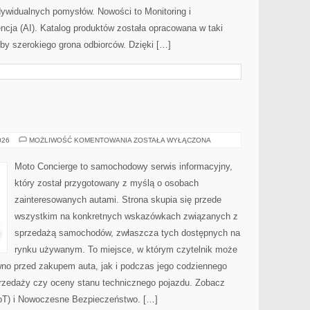
indywidualnych pomysłów. Nowości to Monitoring i
ncja (AI). Katalog produktów została opracowana w taki
by szerokiego grona odbiorców. Dzięki […]
MOTORYZACJA
026
MOŻLIWOŚĆ KOMENTOWANIA
ZOSTAŁA WYŁĄCZONA
Moto Concierge to samochodowy serwis informacyjny,
który został przygotowany z myślą o osobach
zainteresowanych autami. Strona skupia się przede
wszystkim na konkretnych wskazówkach związanych z
sprzedażą samochodów, zwłaszcza tych dostępnych na
rynku używanym. To miejsce, w którym czytelnik może
wno przed zakupem auta, jak i podczas jego codziennego
rzedaży czy oceny stanu technicznego pojazdu. Zobacz
(IoT) i Nowoczesne Bezpieczeństwo. […]