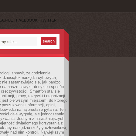
SCRIBE
FACEBOOK
TWITTER
ologii sprawił, że codziennie
 dziesiątek narzędzi cyfrowych,
 nie zastanawiając się, jak bardzo
e na nasze nawyki, decyzje i sposób
 rzeczywistości. Smartfon stał się
nikacji, pracy, rozrywki i organizacji
et jest pierwszym miejscem, do którego
poszukiwaniu informacji, opinii,
odpowiedzi na najprostsze pytania. Ten
wości daje wygodę, ale jednocześnie
wyzwania. Jednym z najważniejszych
iejętność świadomego korzystania z
 tak aby narzędzia służyły człowiekowi,
owały nad nim kontroli. Największym