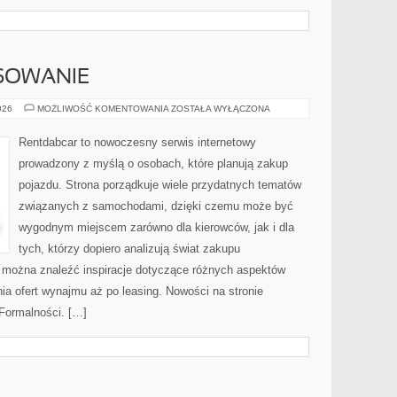
NSOWANIE
LEASING
026
MOŻLIWOŚĆ KOMENTOWANIA
ZOSTAŁA WYŁĄCZONA
I
FINANSOWANIE
Rentdabcar to nowoczesny serwis internetowy
prowadzony z myślą o osobach, które planują zakup
pojazdu. Strona porządkuje wiele przydatnych tematów
związanych z samochodami, dzięki czemu może być
wygodnym miejscem zarówno dla kierowców, jak i dla
tych, którzy dopiero analizują świat zakupu
 można znaleźć inspiracje dotyczące różnych aspektów
ia ofert wynajmu aż po leasing. Nowości na stronie
Formalności. […]