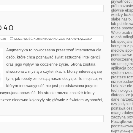
prywatność,
prób oszust
głównie eks
wiedzy każd
słabe hasło,
lub publikow
 4.0
może prowad
Wiele osób 
to coś odleg
SPOŁECZEŃSTWO
 2026
MOŻLIWOŚĆ KOMENTOWANIA
ZOSTAŁA WYŁĄCZONA
lub specjali
4.0
korzysta z p
Augmentyka to nowoczesna przestrzeń internetowa dla
mediów społ
podstawowe 
osób, które chcą poznawać świat sztucznej inteligencji
nowoczesnej 
się umiejętn
oraz jego wpływ na codzienne życie. Strona została
aplikacja po
stworzona z myślą o czytelnikach, którzy interesują się
system rzec
prostsze roz
tym, jak roboty zmieniają nasze decyzje. To miejsce, w
niż rozbudow
którym innowacyjność nie jest przedstawiana jedynie
i tak nikt n
technologicz
 fascynująca opowieść. Na stronie można znaleźć teksty
dlatego, że 
dane narzęd
eszcze niedawno kojarzyły się głównie z światem wyobraźni,
czy jedynie
postawa oszc
miarę zdoby
zaczyna pr
Początkowo 
podstawowyc
największą w