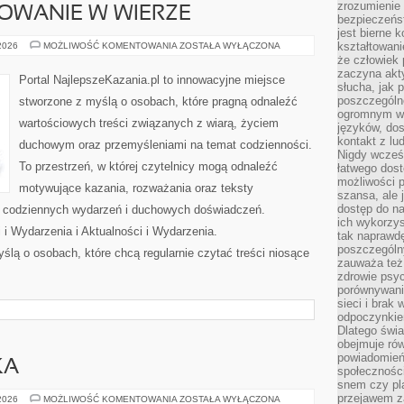
zrozumienie 
OWANIE W WIERZE
bezpieczeńs
jest bierne 
RODZINA
kształtowani
 2026
MOŻLIWOŚĆ KOMENTOWANIA
ZOSTAŁA WYŁĄCZONA
I
że człowiek 
WYCHOWANIE
zaczyna akt
W
Portal NajlepszeKazania.pl to innowacyjne miejsce
WIERZE
słucha, jak 
poszczególn
stworzone z myślą o osobach, które pragną odnaleźć
ogromnym ws
wartościowych treści związanych z wiarą, życiem
języków, dos
kontakt z lu
duchowym oraz przemyśleniami na temat codzienności.
Nigdy wcześn
To przestrzeń, w której czytelnicy mogą odnaleźć
łatwego dost
możliwości p
motywujące kazania, rozważania oraz teksty
szansa, ale
dostęp do na
s codziennych wydarzeń i duchowych doświadczeń.
ich wykorzys
i i Wydarzenia i Aktualności i Wydarzenia.
tak naprawd
poszczególn
ślą o osobach, które chcą regularnie czytać treści niosące
zauważa też
zdrowie psyc
porównywani
sieci i brak
odpoczynkie
Dlatego świa
obejmuje ró
powiadomień
KA
społeczności
snem czy pla
przejawem z
KULTURA
 2026
MOŻLIWOŚĆ KOMENTOWANIA
ZOSTAŁA WYŁĄCZONA