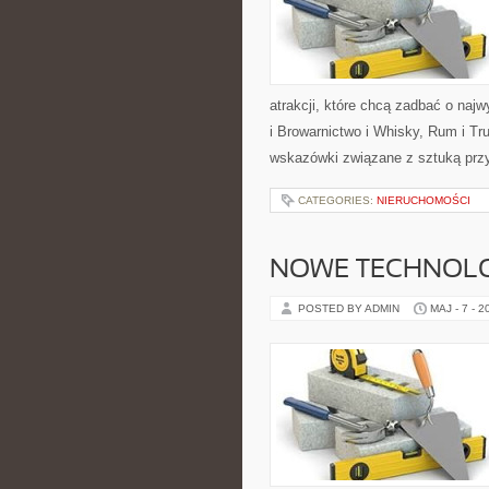
atrakcji, które chcą zadbać o na
i Browarnictwo i Whisky, Rum i Tr
wskazówki związane z sztuką przy
CATEGORIES:
NIERUCHOMOŚCI
NOWE TECHNOLO
POSTED BY ADMIN
MAJ - 7 - 2