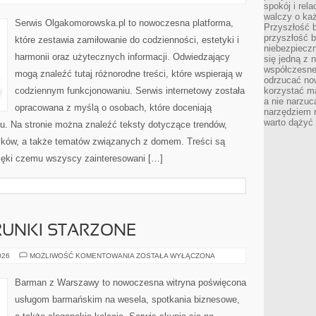
I
spokój i rel
SZTUKA
walczy o ka
Serwis Olgakomorowska.pl to nowoczesna platforma,
Przyszłość b
przyszłość b
które zestawia zamiłowanie do codzienności, estetyki i
niebezpiecz
harmonii oraz użytecznych informacji. Odwiedzający
się jedną z 
współczesneg
mogą znaleźć tutaj różnorodne treści, które wspierają w
odrzucać now
codziennym funkcjonowaniu. Serwis internetowy została
korzystać mą
a nie narzuc
opracowana z myślą o osobach, które doceniają
narzędziem r
warto dążyć
nsu. Na stronie można znaleźć teksty dotyczące trendów,
yków, a także tematów związanych z domem. Treści są
ięki czemu wszyscy zainteresowani […]
TRUNKI STARZONE
WHISKY,
026
MOŻLIWOŚĆ KOMENTOWANIA
ZOSTAŁA WYŁĄCZONA
RUM
I
TRUNKI
Barman z Warszawy to nowoczesna witryna poświęcona
STARZONE
usługom barmańskim na wesela, spotkania biznesowe,