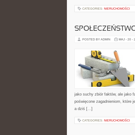
CATEGORIES:
NIERUCHOMOŚCI
SPOŁECZEŃSTWO
POSTED BY ADMIN
MAJ - 20 -
jako suchy zbiór faktów, ale jako
poświęcone zagadnieniom, które j
a dziś […]
CATEGORIES:
NIERUCHOMOŚCI