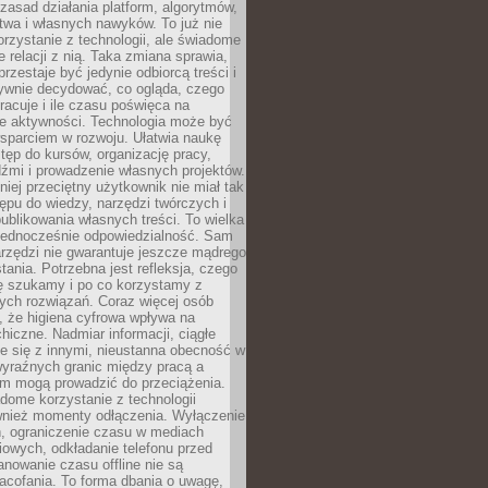
zasad działania platform, algorytmów,
twa i własnych nawyków. To już nie
korzystanie z technologii, ale świadome
e relacji z nią. Taka zmiana sprawia,
przestaje być jedynie odbiorcą treści i
ywnie decydować, co ogląda, czego
pracuje i ile czasu poświęca na
e aktywności. Technologia może być
parciem w rozwoju. Ułatwia naukę
tęp do kursów, organizację pracy,
dźmi i prowadzenie własnych projektów.
iej przeciętny użytkownik nie miał tak
ępu do wiedzy, narzędzi twórczych i
ublikowania własnych treści. To wielka
 jednocześnie odpowiedzialność. Sam
rzędzi nie gwarantuje jeszcze mądrego
tania. Potrzebna jest refleksja, czego
ę szukamy i po co korzystamy z
ych rozwiązań. Coraz więcej osób
, że higiena cyfrowa wpływa na
hiczne. Nadmiar informacji, ciągłe
e się z innymi, nieustanna obecność w
 wyraźnych granic między pracą a
m mogą prowadzić do przeciążenia.
dome korzystanie z technologii
wnież momenty odłączenia. Wyłączenie
, ograniczenie czasu w mediach
owych, odkładanie telefonu przed
nowanie czasu offline nie są
acofania. To forma dbania o uwagę,