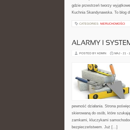
gdzie przestrzeń tworzy wyjątkowe 
Kuchnia Skandynawska. To blog d
CATEGORIES:
NIERUCHOMOŚCI
ALARMY I SYSTE
POSTED BY ADMIN
MAJ - 21 -
pewność działania. Strona poświęc
skierowaną do osób, które szukaj
zamkami, kluczykami samochodow
bezpieczeństwem. Już […]