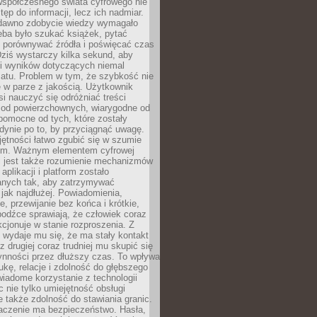
spółczesnego świata cyfrowego nie
tęp do informacji, lecz ich nadmiar.
dawno zdobycie wiedzy wymagało
eba było szukać książek, pytać
, porównywać źródła i poświęcać czas
Dziś wystarczy kilka sekund, aby
ki wyników dotyczących niemal
atu. Problem w tym, że szybkość nie
 w parze z jakością. Użytkownik
si nauczyć się odróżniać treści
 od powierzchownych, wiarygodne od
pomocne od tych, które zostały
dynie po to, by przyciągnąć uwagę.
jętności łatwo zgubić się w szumie
ym. Ważnym elementem cyfrowej
 jest także rozumienie mechanizmów
aplikacji i platform zostało
anych tak, aby zatrzymywać
jak najdłużej. Powiadomienia,
, przewijanie bez końca i krótkie,
odźce sprawiają, że człowiek coraz
kcjonuje w stanie rozproszenia. Z
y wydaje mu się, że ma stały kontakt
z drugiej coraz trudniej mu skupić się
ynności przez dłuższy czas. To wpływa
ukę, relacje i zdolność do głębszego
iadome korzystanie z technologii
 nie tylko umiejętność obsługi
e także zdolność do stawiania granic.
czenie ma bezpieczeństwo. Hasła,