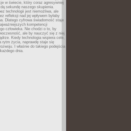
acje w świecie, który coraz agresywniej
żdą sekundę naszego skupienia.
ez technologii jest niemożliwa, ale
ez refleksji nad jej wpływem byłaby
na. Dlatego cyfrowa świadomość staje
najważniejszych kompetencji
o człowieka. Nie chodzi o to, by
oczesność, ale by nauczyć się z niej
drze. Kiedy technologia wspiera cele,
a rytm życia, naprawdę staje się
ozwoju. I właśnie do takiego podejścia
 każdego dnia.