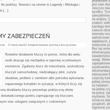
problemem w
jest sam dos
tło podróży. Nowości na stronie to Legendy i Mitologia i
Jeszcze nie
la […]
wysiłku. Trz
specjalistów
na analizę. 
znaleźć set
każdego tem
zawsze idzie
internetu mu
MY ZABEZPIECZEŃ
wartościowe
wątpliwych, 
stworzone je
ALARMY
 2026
MOŻLIWOŚĆ KOMENTOWANIA
ZOSTAŁA WYŁĄCZONA
I
Bez tej umie
SYSTEMY
informacyjn
ZABEZPIECZEŃ
Rzetelne dorabianie kluczy to pomoc, która dla wielu
świadomości
uwagi. Wiele 
osób okazuje się niezbędna w najmniej oczekiwanym
zaprojektow
momencie. Zgubiony klucz do mieszkania, uszkodzony
użytkownika 
rekomendacje
kluczyk samochodowy, niedziałający pilot, zużyta
intensywne b
obudowa, problem z zamkiem albo potrzeba wykonania
częściej fun
jednej stron
zapasowego kompletu to sytuacje, w których liczy się
ze światem, 
na jednej cz
ona dorabianiu kluczy prezentuje praktyczną ofertę
na pracę, na
ą doświadczonego punktu zajmującego się kluczami,
myślenia. Św
oznacza więc
ymi oraz usługami związanymi z codziennym
urządzeń, al
Ogromne zna