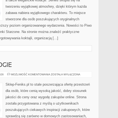
a także eleganckie kolacje. Serwis skupia się na
tworzeniu wyjątkowej atmosfery, dzięki którym każda
zabawa nabiera wyjątkowego charakteru. To miejsce
stworzone dla osób poszukujących oryginalnych
jwyższy poziom organizowanego wydarzenia. Nowości to Piwo
unki Starzone. Na stronie można znaleźć praktyczne
gotowywania koktajli, organizacją […]
GIE
NOWE
026
MOŻLIWOŚĆ KOMENTOWANIA
ZOSTAŁA WYŁĄCZONA
TECHNOLOGIE
Sklep-Feniks.pl to stale poszerzająca ofertę przestrzeń
dla osób, które cenią wysoką jakość, dobry stosunek
jakości do ceny oraz wygodę zakupów online. Strona
została przygotowana z myślą o użytkownikach
poszukujących ciekawych inspiracji zakupowych, które
sprawdzą się zarówno w domowych zastosowaniach,