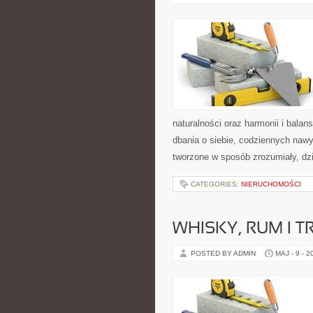
naturalności oraz harmonii i bala
dbania o siebie, codziennych naw
tworzone w sposób zrozumiały, dz
CATEGORIES:
NIERUCHOMOŚCI
WHISKY, RUM I 
POSTED BY ADMIN
MAJ - 9 - 2