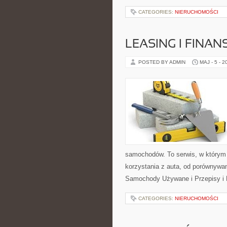
CATEGORIES:
NIERUCHOMOŚCI
LEASING I FINA
POSTED BY ADMIN
MAJ - 5 - 2
samochodów. To serwis, w którym
korzystania z auta, od porównywan
Samochody Używane i Przepisy i 
CATEGORIES:
NIERUCHOMOŚCI