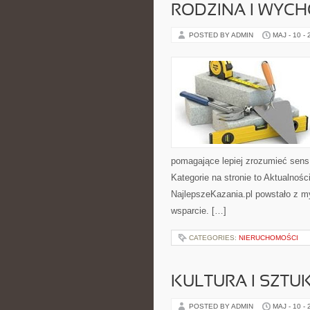
RODZINA I WYCH
POSTED BY ADMIN
MAJ - 10 -
pomagające lepiej zrozumieć sen
Kategorie na stronie to Aktualnośc
NajlepszeKazania.pl powstało z my
wsparcie. […]
CATEGORIES:
NIERUCHOMOŚCI
KULTURA I SZTU
POSTED BY ADMIN
MAJ - 10 -