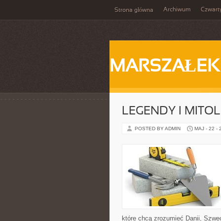
Archiwum
Czwart
Strona główna
MARSZAŁEK
LEGENDY I MITO
POSTED BY ADMIN
MAJ - 22 -
które chcą zrozumieć Danii, Szwecj