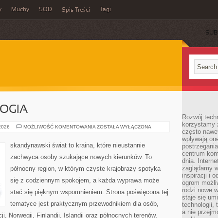
y
Muchy
SOD
Tagi
Spis Treści
SUB
LOGIA
Rozwój techn
korzystamy z
LEGENDY
 2026
MOŻLIWOŚĆ KOMENTOWANIA
ZOSTAŁA WYŁĄCZONA
często nawet
I
MITOLOGIA
wpływają on
skandynawski świat to kraina, które nieustannie
postrzegania
centrum komu
zachwyca osoby szukające nowych kierunków. To
dnia. Intern
zaglądamy w 
północny region, w którym czyste krajobrazy spotyka
inspiracji i 
się z codziennym spokojem, a każda wyprawa może
ogrom możli
rodzi nowe 
stać się pięknym wspomnieniem. Strona poświęcona tej
staje się um
tematyce jest praktycznym przewodnikiem dla osób,
technologii,
a nie przejm
i, Norwegii, Finlandii, Islandii oraz północnych terenów,