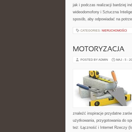
jak i podczas realizacji bardziej 
wideodomofony i Sztuczna Intelige
sposób, aby odpowiadać na potrze
CATEGORIES:
NIERUCHOMOŚCI
MOTORYZACJA
POSTED BY ADMIN
MAJ - 5 - 2
znaleźć inspiracje przydatne zaró
użytkowania, przygotowania do sp
też: Łączność i Internet Rzeczy 