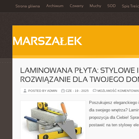
Archiwum
Czwarty
Muchy
SOD
Strona główna
Spis Treśc
MARSZAŁEK
LAMINOWANA PŁYTA: STYLOWE 
ROZWIĄZANIE DLA TWOJEGO D
POSTED BY ADMIN
CZE - 19 - 2025
MOŻLIWOŚĆ KOMENTOWA
Poszukujesz eleganckiego 
dla swojego wnętrza? Lamin
propozycja dla Ciebie! Spr
postawić na ten stylowy e