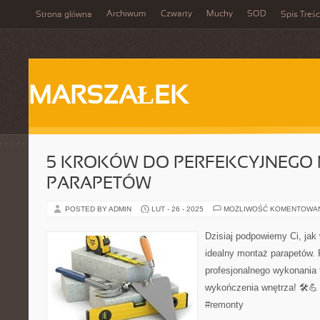
Archiwum
Czwarty
Muchy
SOD
Strona główna
Spis Treśc
MARSZAŁEK
5 KROKÓW DO PERFEKCYJNEGO
PARAPETÓW
POSTED BY ADMIN
LUT - 26 - 2025
MOŻLIWOŚĆ KOMENTOWA
Dzisiaj podpowiemy Ci, ja
idealny montaż parapetów. 
profesjonalnego wykonania
wykończenia wnętrza! 🛠️
#remonty