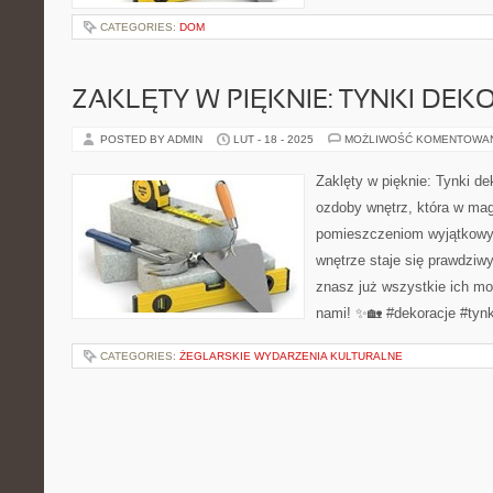
CATEGORIES:
DOM
ZAKLĘTY W PIĘKNIE: TYNKI DEK
POSTED BY ADMIN
LUT - 18 - 2025
MOŻLIWOŚĆ KOMENTOWA
Zaklęty w pięknie: Tynki de
ozdoby wnętrz, która w ma
pomieszczeniom wyjątkowy 
wnętrze staje się prawdziw
znasz już wszystkie ich mo
nami! ✨🏡 #dekoracje #tynk
CATEGORIES:
ŻEGLARSKIE WYDARZENIA KULTURALNE