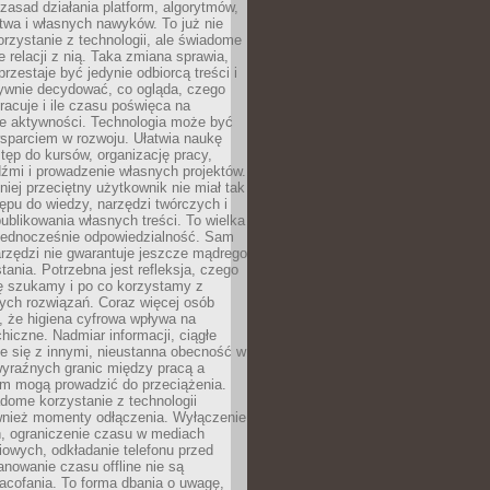
zasad działania platform, algorytmów,
twa i własnych nawyków. To już nie
korzystanie z technologii, ale świadome
e relacji z nią. Taka zmiana sprawia,
przestaje być jedynie odbiorcą treści i
ywnie decydować, co ogląda, czego
pracuje i ile czasu poświęca na
e aktywności. Technologia może być
parciem w rozwoju. Ułatwia naukę
tęp do kursów, organizację pracy,
dźmi i prowadzenie własnych projektów.
iej przeciętny użytkownik nie miał tak
ępu do wiedzy, narzędzi twórczych i
ublikowania własnych treści. To wielka
 jednocześnie odpowiedzialność. Sam
rzędzi nie gwarantuje jeszcze mądrego
tania. Potrzebna jest refleksja, czego
ę szukamy i po co korzystamy z
ych rozwiązań. Coraz więcej osób
, że higiena cyfrowa wpływa na
hiczne. Nadmiar informacji, ciągłe
e się z innymi, nieustanna obecność w
 wyraźnych granic między pracą a
m mogą prowadzić do przeciążenia.
dome korzystanie z technologii
wnież momenty odłączenia. Wyłączenie
, ograniczenie czasu w mediach
owych, odkładanie telefonu przed
nowanie czasu offline nie są
acofania. To forma dbania o uwagę,