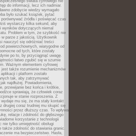
spółczesnego świata cyfrowego nie
tęp do informacji, lecz ich nadmiar.
dawno zdobycie wiedzy wymagało
eba było szukać książek, pytać
, porównywać źródła i poświęcać czas
Dziś wystarczy kilka sekund, aby
ki wyników dotyczących niemal
atu. Problem w tym, że szybkość nie
 w parze z jakością. Użytkownik
si nauczyć się odróżniać treści
 od powierzchownych, wiarygodne od
pomocne od tych, które zostały
dynie po to, by przyciągnąć uwagę.
jętności łatwo zgubić się w szumie
ym. Ważnym elementem cyfrowej
 jest także rozumienie mechanizmów
aplikacji i platform zostało
anych tak, aby zatrzymywać
jak najdłużej. Powiadomienia,
, przewijanie bez końca i krótkie,
odźce sprawiają, że człowiek coraz
kcjonuje w stanie rozproszenia. Z
y wydaje mu się, że ma stały kontakt
z drugiej coraz trudniej mu skupić się
ynności przez dłuższy czas. To wpływa
ukę, relacje i zdolność do głębszego
iadome korzystanie z technologii
 nie tylko umiejętność obsługi
e także zdolność do stawiania granic.
czenie ma bezpieczeństwo. Hasła,