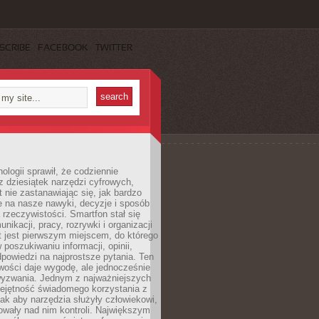
SCRIBE
FACEBOOK
TWITTER
ologii sprawił, że codziennie
 dziesiątek narzędzi cyfrowych,
 nie zastanawiając się, jak bardzo
e na nasze nawyki, decyzje i sposób
 rzeczywistości. Smartfon stał się
nikacji, pracy, rozrywki i organizacji
et jest pierwszym miejscem, do którego
poszukiwaniu informacji, opinii,
odpowiedzi na najprostsze pytania. Ten
wości daje wygodę, ale jednocześnie
wyzwania. Jednym z najważniejszych
iejętność świadomego korzystania z
 tak aby narzędzia służyły człowiekowi,
owały nad nim kontroli. Największym