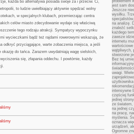
problemem w
je, każda bo alternatywa posiada swoje za i przeciw. Ci,
jest sam dos
etropolii, to ludzie uwielbiający aktywnie spędzać wolny
Jeszcze nie
wysiłku. Trz
otekach, w specjalnych klubach, przemierzając centra
specjalistów
akich celów miasto zdecydowanie wydaje się właściwą
na analizę. 
znaleźć set
szczenie tego rodzaju atrakcji. Sympatycy wypoczynku
każdego tem
zawsze idzie
ymi wycieczkami bądź też rajdami rowerowymi wskazują, że
internetu mu
 odkryć przyciągające, warte zobaczenia miejsca, a jeśli
wartościowe
wątpliwych, 
e okazję do tańca. Zarazem uwydatniają wagę sielskich,
stworzone je
wyciszenia się, złapania oddechu. I powtórnie, każdy
Bez tej umie
informacyjn
ji.
świadomości
uwagi. Wiele 
zaprojektow
użytkownika 
rekomendacje
intensywne b
częściej fun
jednej stron
ze światem, 
aliśmy
na jednej cz
na pracę, na
myślenia. Św
aliśmy
oznacza więc
urządzeń, al
Ogromne zna