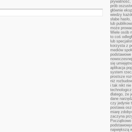
prywatność,
prób oszust
głównie eks
wiedzy każd
słabe hasło,
lub publikow
może prowad
Wiele osób 
to coś odleg
lub specjali
korzysta z p
mediów społ
podstawowe 
nowoczesnej 
się umiejętn
aplikacja po
system rzec
prostsze roz
niż rozbudow
i tak nikt n
technologicz
dlatego, że 
dane narzęd
czy jedynie
postawa oszc
miarę zdoby
zaczyna pr
Początkowo 
podstawowyc
największą w