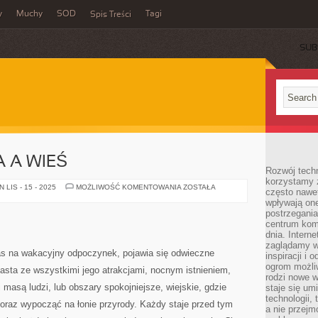
y
Muchy
SOD
Tagi
Spis Treści
SUB
 A WIEŚ
Rozwój techn
korzystamy z
CENTRUM
LIS - 15 - 2025
MOŻLIWOŚĆ KOMENTOWANIA
ZOSTAŁA
często nawet
MIASTA
wpływają on
A
WIEŚ
postrzegania
centrum komu
dnia. Intern
zaglądamy w 
as na wakacyjny odpoczynek, pojawia się odwieczne
inspiracji i 
ogrom możli
asta ze wszystkimi jego atrakcjami, nocnym istnieniem,
rodzi nowe 
masą ludzi, lub obszary spokojniejsze, wiejskie, gdzie
staje się um
technologii,
oraz wypocząć na łonie przyrody. Każdy staje przed tym
a nie przejm