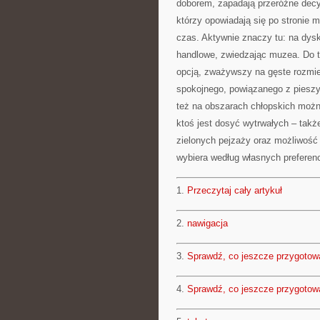
doborem, zapadają przeróżne decyz
którzy opowiadają się po stronie m
czas. Aktywnie znaczy tu: na dysk
handlowe, zwiedzając muzea. Do t
opcją, zważywszy na gęste rozmie
spokojnego, powiązanego z piesz
też na obszarach chłopskich można
ktoś jest dosyć wytrwałych – takż
zielonych pejzaży oraz możliwość 
wybiera według własnych preferenc
1.
Przeczytaj cały artykuł
2.
nawigacja
3.
Sprawdź, co jeszcze przygotow
4.
Sprawdź, co jeszcze przygotow