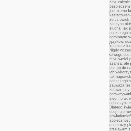
zrozumienie 
bezpieczeńs
jest bierne 
kształtowani
że człowiek 
zaczyna akt
słucha, jak 
poszczególn
ogromnym ws
języków, dos
kontakt z lu
Nigdy wcześn
łatwego dost
możliwości p
szansa, ale
dostęp do na
ich wykorzys
tak naprawd
poszczególn
zauważa też
zdrowie psyc
porównywani
sieci i brak
odpoczynkie
Dlatego świa
obejmuje ró
powiadomień
społeczności
snem czy pla
przejawem z