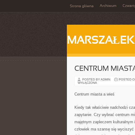
Archiwum
Czwart
Strona główna
MARSZAŁEK
CENTRUM MIASTA
POSTED BY ADMIN
POSTED ON 
WYŁĄCZONA
Centrum miasta a wieś
Kiedy tak właściwie nadchodzi cz
zapytanie. Czy wybrać centrum mi
majętnym zapleczem kulturalnym i 
człowiek ma szansę się wyciszyć 