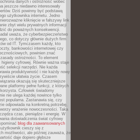
 ochrona danych i ostrożność wobec
wa jeszcze niedawno interesowały
pertów. Dziś powinny być podstawą
ego użytkownika internetu. Jedno
 nierozważne kliknięcie w fałszywy link
anie zbyt wielu prywatnych informacji
zić do poważnych konsekwencji.
nadal uważa, że cyberbezpieczeństwo
łego, co dotyczy głównie dużych firm
stów od IT. Tymczasem każdy, kto
oczty, bankowości internetowej czy
ecznościowych, powinien znać
zasady ostrożności. To element
higieny cyfrowej. Równie ważna staje
ość selekcji narzędzi. Nie każda
prawia produktywność i nie każdy nowy
zywiście ułatwia życie. Czasem
wiązania okazują się skuteczniejsze
ane platformy pełne funkcji, z których
ie korzysta. Człowiek świadomy
nie nie ulega każdej nowince tylko
jest popularna. Zastanawia się, czy
zie odpowiada na konkretną potrzebę,
 tworzy wrażenie nowoczesności. Taka
zędza czas, pieniądze i energię. W
wania doświadczenia świat cyfrowy
zypominać
blog dla zaawansowanych
użytkownik cieszy się z
h możliwości, ale później zauważa, że
artość daje dopiero głębsze