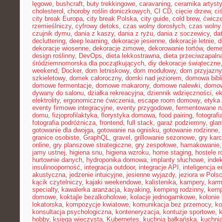
lęgowe
,
bushcraft
,
buty trekkingowe
,
caravaning
,
ceramika artyst
cholesterol
,
choroby roślin doniczkowych
,
CI CD
,
cięcie drzew
,
ci
city break Europa
,
city break Polska
,
city guide
,
cold brew
,
ćwicze
rzemieślniczy
,
cyfrowy detoks
,
czas wolny dorosłych
,
czas wolny 
czujnik dymu
,
dania z kaszy
,
dania z ryżu
,
dania z soczewicy
,
da
decluttering
,
deep learning
,
dekoracje jesienne
,
dekoracje letnie
,
d
dekoracje wiosenne
,
dekoracje zimowe
,
dekorowanie tortów
,
deme
design roślinny
,
DevOps
,
dieta lekkostrawna
,
dieta przeciwzapaln
śródziemnomorska dla początkujących
,
diy dekoracje świąteczne
weekend
,
Docker
,
dom letniskowy
,
dom modułowy
,
dom przyjazny
szkieletowy
,
domek całoroczny
,
domki nad jeziorem
,
domowa bibl
domowe fermentacje
,
domowe makarony
,
domowe nalewki
,
domow
dywany do salonu
,
działka rekreacyjna
,
dziennik wdzięczności
,
e
elektrolity
,
ergonomiczne ćwiczenia
,
escape room domowy
,
etyka 
eventy firmowe integracyjne
,
eventy przygodowe
,
fermentowane n
domu
,
fizjoprofilaktyka
,
florystyka domowa
,
food pairing
,
fotografi
fotografia podróżnicza
,
frontend
,
full stack
,
garaż podziemny
,
gla
gotowanie dla dwojga
,
gotowanie na ognisku
,
gotowanie rodzinne
,
granice osobiste
,
GraphQL
,
gravel
,
grillowanie sezonowe
,
gry kar
online
,
gry planszowe strategiczne
,
gry zespołowe
,
hamakowanie
jamy ustnej
,
higiena snu
,
higiena wzroku
,
home staging
,
hostele r
hurtownie danych
,
hydroponika domowa
,
implanty słuchowe
,
inde
insulinooporność
,
integracja outdoor
,
integracje API
,
inteligencja 
akustyczna
,
jedzenie intuicyjne
,
jesienne wyjazdy
,
jeziora w Pols
kącik czytelniczy
,
kajaki weekendowe
,
kalistenika
,
kampery
,
karm
specialty
,
kawalerka aranżacja
,
kayaking
,
kemping rodzinny
,
kemp
domowe
,
koktajle bezalkoholowe
,
kolacje jednogarnkowe
,
kolonie 
lokatorska
,
kompozycje kwiatowe
,
komunikacja bez przemocy
,
ko
konsultacja psychologiczna
,
konteneryzacja
,
kontuzje sportowe
,
hobby
,
księga wieczysta
,
Kubernetes
,
kuchnia bałkańska
,
kuchnia