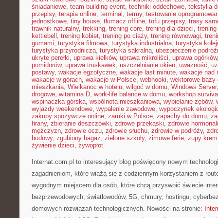
śniadaniowe
,
team building event
,
techniki oddechowe
,
tekstylia
przepisy
,
terapia online
,
terminal
,
termy
,
testowanie oprogramowan
jednostkowe
,
tiny house
,
tłumacz offline
,
tofu przepisy
,
trasy sa
trawnik naturalny
,
trekking
,
trening core
,
trening dla dzieci
,
trening
kettlebell
,
trening kobiet
,
trening po ciąży
,
trening równowagi
,
tren
gumami
,
turystyka filmowa
,
turystyka industrialna
,
turystyka kole
turystyka przyrodnicza
,
turystyka sakralna
,
ubezpieczenie podróż
ukryte perełki
,
uprawa kiełków
,
uprawa mikroliści
,
uprawa ogórków
pomidorów
,
uprawa truskawek
,
uszczelnianie okien
,
uważność
,
uz
postawy
,
wakacje egzotyczne
,
wakacje last minute
,
wakacje nad
wakacje w górach
,
wakacje w Polsce
,
webhooki
,
wektorowe bazy
mieszkania
,
Wielkanoc w hotelu
,
wilgoć w domu
,
Windows Server
drogowe
,
witamina D
,
work-life balance w domu
,
workshop surviva
wspinaczka górska
,
wspólnota mieszkaniowa
,
wybielanie zębów
,
wyjazdy weekendowe
,
wypalenie zawodowe
,
wypoczynek ekologi
zakupy spożywcze online
,
zamki w Polsce
,
zapachy do domu
,
za
firany
,
zbieranie deszczówki
,
zdrowe przekąski
,
zdrowie hormonal
mężczyzn
,
zdrowie oczu
,
zdrowie słuchu
,
zdrowie w podróży
,
zdr
budowy
,
zgubiony bagaż
,
zielone szkoły
,
zimowe ferie
,
zupy krem
żywienie dzieci
,
żywopłot
Internat.com.pl to interesujący blog poświęcony nowym technolo
zagadnieniom, które wiążą się z codziennym korzystaniem z rout
wygodnym miejscem dla osób, które chcą przyswoić świecie intern
bezprzewodowych, światłowodów, 5G, chmury, hostingu, cyberbe
domowych rozwiązań technologicznych. Nowości na stronie:
Inte