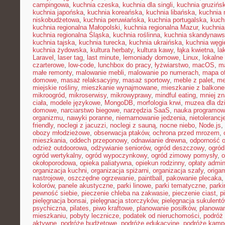
campingowa
,
kuchnia czeska
,
kuchnia dla singli
,
kuchnia gruzińs
kuchnia japońska
,
kuchnia koreańska
,
kuchnia libańska
,
kuchnia
niskobudżetowa
,
kuchnia peruwiańska
,
kuchnia portugalska
,
kuch
kuchnia regionalna Małopolski
,
kuchnia regionalna Mazur
,
kuchnia
kuchnia regionalna Śląska
,
kuchnia roślinna
,
kuchnia skandynaw
kuchnia tajska
,
kuchnia turecka
,
kuchnia ukraińska
,
kuchnia węgi
kuchnia żydowska
,
kultura herbaty
,
kultura kawy
,
łąka kwietna
,
la
Laravel
,
laser tag
,
last minute
,
lemoniady domowe
,
Linux
,
lokalne
czarterowe
,
low-code
,
lunchbox do pracy
,
łyżwiarstwo
,
macOS
,
m
małe remonty
,
malowanie mebli
,
malowanie po numerach
,
mapa of
domowe
,
masaż relaksacyjny
,
masaż sportowy
,
meble z palet
,
me
miejskie rośliny
,
mieszkanie wynajmowane
,
mieszkanie z balkon
mikroogród
,
mikroserwisy
,
mikrowyprawy
,
mindful eating
,
mniej z
ciała
,
modele językowe
,
MongoDB
,
morfologia krwi
,
muzea dla dzi
domowe
,
narciarstwo biegowe
,
narzędzia SaaS
,
nauka programow
organizmu
,
nawyki poranne
,
niemarnowanie jedzenia
,
nietoleranc
friendly
,
noclegi z jacuzzi
,
noclegi z sauną
,
nocne niebo
,
Node.js
,
obozy młodzieżowe
,
obserwacja ptaków
,
ochrona przed mrozem
,
mieszkania
,
oddech przeponowy
,
odnawianie drewna
,
odporność 
odzież outdoorowa
,
odżywianie seniorów
,
ogród deszczowy
,
ogród
ogród wertykalny
,
ogród wypoczynkowy
,
ogród zimowy pomysły
,
o
okołoporodowa
,
opieka paliatywna
,
opiekun rodzinny
,
opłaty admin
organizacja kuchni
,
organizacja spiżarni
,
organizacja szafy
,
origa
nastrojowe
,
oszczędne ogrzewanie
,
paintball
,
pakowanie plecaka
kolorów
,
panele akustyczne
,
parki linowe
,
parki tematyczne
,
parki
pewność siebie
,
pieczenie chleba na zakwasie
,
pieczenie ciast
,
p
pielęgnacja bonsai
,
pielęgnacja storczyków
,
pielęgnacja sukulent
psychiczna
,
pilates
,
piwo kraftowe
,
planowanie posiłków
,
planowa
mieszkaniu
,
pobyty lecznicze
,
podatek od nieruchomości
,
podróż
aktywne
,
podróże budżetowe
,
podróże edukacyjne
,
podróże kam