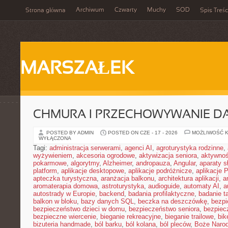
Archiwum
Czwarty
Muchy
SOD
Strona główna
Spis Treśc
MARSZAŁEK
CHMURA I PRZECHOWYWANIE D
POSTED BY ADMIN
POSTED ON CZE - 17 - 2026
MOŻLIWOŚĆ 
WYŁĄCZONA
Tagi:
administracja serwerami
,
agenci AI
,
agroturystyka rodzinne
,
wyżywieniem
,
akcesoria ogrodowe
,
aktywizacja seniora
,
aktywnoś
pokarmowe
,
algorytmy
,
Alzheimer
,
andropauza
,
Angular
,
aparaty 
platform
,
aplikacje desktopowe
,
aplikacje podróżnicze
,
aplikacje
apteczka turystyczna
,
aranżacja balkonu
,
architektura aplikacji
,
a
aromaterapia domowa
,
astroturystyka
,
audioguide
,
automaty AI
,
a
autostrady w Europie
,
backend
,
badania profilaktyczne
,
badanie t
balkon w bloku
,
bazy danych SQL
,
beczka na deszczówkę
,
bezpi
bezpieczeństwo dzieci w domu
,
bezpieczeństwo seniora
,
bezpiec
bezpieczne wiercenie
,
bieganie rekreacyjne
,
bieganie trailowe
,
bik
bizuteria handmade
,
ból barku
,
ból kolana
,
ból pleców
,
Boże Naro