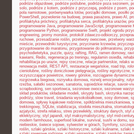
podróże objazdowe
,
podróże poślubne
,
podróże poza sezonem
,
p
solo
,
podróże z kotem
,
podróże z przyczepą
,
podróże z psem
,
po
pola namiotowe
,
porównywarka lotów
,
porządki domowe
,
posiłki p
PowerShell
,
pozwolenie na budowę
,
prawa pasażera
,
prawo AI
,
pr
profilaktyka próchnicy
,
profilaktyka serca
,
profilaktyka urazów
,
pr
programowanie Java
,
programowanie JavaScript
,
programowanie K
programowanie Python
,
programowanie Swift
,
projekt ogrodu pr
engineering
,
promy morskie
,
protokół zdawczo-odbiorczy
,
przepr
ruchowe
,
przesadzanie roślin
,
przetwory owocowe
,
przetwory war
mieście
,
przewodniki turystyczne
,
przycinanie krzewów
,
przyczep
przygotowanie do maratonu
,
przygotowanie do półmaratonu
,
przyp
psychodietetyka
,
puzzle
,
quizy
,
rafting
,
RAG
,
ramen domowy
,
rav
kawiarni
,
Redis
,
regeneracja po treningu
,
regulamin osiedla
,
rehabi
rehabilitacja po urazie
,
rejsy rzeczne
,
relacje partnerskie
,
relaks 
renowacja mebli
,
REST API
,
restauracje wegańskie
,
road trip
,
rol
cieniolubne
,
rośliny doniczkowe pielęgnacja
,
rośliny egzotyczne
,
r
oczyszczające powietrze
,
rowery górskie
,
rozciąganie dynamiczn
rozgrzewka biegowa
,
rozrywka domowa
,
rozwój emocjonalny
,
ruty
rzeźba
,
sałatki sezonowe
,
sanatoria
,
sąsiedzkie relacje
,
savoir-vi
scrapbooking
,
sen sportowca
,
sezonowe owoce
,
sezonowe warzy
skład produktów
,
składanie modeli
,
skrypty bash
,
skrzynka narzę
podróży
,
slow travel
,
śniadania wysokobiałkowe
,
sosy domowe
,
s
domowa
,
spływy kajakowe rodzinne
,
spółdzielnia mieszkaniowa
,
trekkingowy
,
SQLite
,
stabilizacja
,
stodoła mieszkalna
,
stomatolo
azjatycki
,
strefa relaksu
,
stres przewlekły
,
struktury danych
,
styl 
eklektyczny
,
styl japandi
,
styl maksymalistyczny
,
styl mid-centur
modern farmhouse
,
superfood lokalne
,
survival
,
sushi w domu
,
su
niebieskie
,
świece sojowe
,
sylwester w górach
,
Symfony
,
szczepi
roślin
,
szlaki górskie
,
szlaki historyczne
,
szlaki kulinarne
,
szlaki 
szlaki rowerowe rodzinne
,
szlaki winiarskie
,
szlaki zamków
,
tanie 