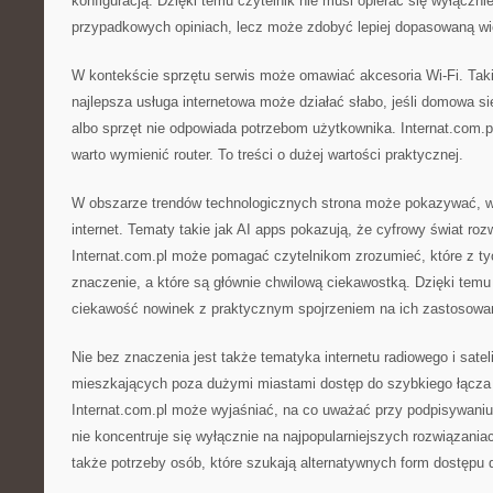
konfiguracją. Dzięki temu czytelnik nie musi opierać się wyłączn
przypadkowych opiniach, lecz może zdobyć lepiej dopasowaną wi
W kontekście sprzętu serwis może omawiać akcesoria Wi-Fi. Tak
najlepsza usługa internetowa może działać słabo, jeśli domowa si
albo sprzęt nie odpowiada potrzebom użytkownika. Internat.com.
warto wymienić router. To treści o dużej wartości praktycznej.
W obszarze trendów technologicznych strona może pokazywać, w
internet. Tematy takie jak AI apps pokazują, że cyfrowy świat roz
Internat.com.pl może pomagać czytelnikom zrozumieć, które z ty
znaczenie, a które są głównie chwilową ciekawostką. Dzięki tem
ciekawość nowinek z praktycznym spojrzeniem na ich zastosowa
Nie bez znaczenia jest także tematyka internetu radiowego i satel
mieszkających poza dużymi miastami dostęp do szybkiego łącz
Internat.com.pl może wyjaśniać, na co uważać przy podpisywani
nie koncentruje się wyłącznie na najpopularniejszych rozwiązania
także potrzeby osób, które szukają alternatywnych form dostępu d