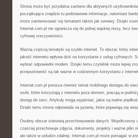
Strona może być przydatna zarówno dla aktywnych użytkowników
początkująca znajdzie tu podstawowe informacje, natomiast bard
może zainteresować się tematami takimi jak serwery. Dzięki sze
Internat.com.pl nie ogranicza się do jednej wąskiej niszy, lecz tw
cyfrowej rzeczywistości.
Ważną częścią tematyki są szybki internet. To obszar, który inte
jakość internetu wpływa dziś na korzystanie z usług cyfrowych. 
wybrać odpowiedni modem. Dzięki temu czytelnik może lepiej zr
przepustowość są tak ważne w codziennym korzystaniu z internet
Internat.com.pl porusza również temat mobilnego dostępu do siec
osób, które korzystają z internetu poza domem, pracują w podróż
dostęp do sieci. Artykuły mogą wyjaśniać, jakie są realne prędkoś
Dzięki temu strona odpowiada na pytania, które pojawiają się wr
Osobny obszar stanowią przechowywanie danych. Współczesny uż
częściej przechowuje zdjęcia, dokumenty, projekty i ważne pliki 
ale także w usłudze zdalnej. Internat.com.pl może pomagać w z