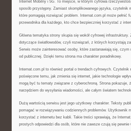
Internet Mobilny i 5G. To miejsce, w którym cyfrowa rzeczywisto
sposób przystępny. Zamiast skomplikowanego języka, czytelnik 
które pomagają rozwiązać problem. Internat.com.pl może pełnić f
przewodnika dla każdego, kto chce bezpieczniej korzystać z inter
Główna tematyka strony skupia się wokół cyfrowej infrastruktury. Z
dotyczące światłowodów, czyli rozwiązań, z których korzystają 
Serwis może zainteresować osoby, które zastanawiają się, czym 
od publicznej. Dzięki temu strona ma charakter poradnikowy.
Internat.com.pl to również portal o trendach cyfrowych. Czytelnik 
poświęcone temu, jak zmienia się internet, jakie technologie wpł
mogą być tu tematy związane z cyberochroną. Strona pokazuje, że 
narzędziem do wysyłania wiadomości, ale całym światem technologi
Dużą wartością serwisu jest jego użytkowy charakter. Teksty pub
pomagać w rozwiązywaniu codziennych problemów. Użytkownik mo
korzystać z internetu bez kabli. Takie treści sprawiają, że Inter
prostych odpowiedzi dla osób, które nie zawsze czują się pewnie