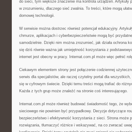
do sieci, tym większe znaczenie ma kontrola urządzeń. Artykuł
w zrozumieniu, dlaczego sieć zwalnia. To treści, które mogą ułat
domowej technologii.
W serwisie można dostrzec również potencjał edukacyjny. Artykuły
chmurze, aplikacjach i cyberbezpieczeństwie mogą być przydatne
samodzielnie. Dzięki nim można zrozumieć, jak działa ochrona ko
się dziś równie ważna jak umiejętność korzystania z podstawow
internet jest obecny w pracy. Internat.com.pl może więc pełnić ro
Ciekawym elementem strony jest połączenie codziennej użytecznoś
serwis dla specjalistów, ale raczej czytelny portal dla wszystkich,
się w cyfrowym świecie. Dzięki temu treści mogą trafiać do różny
Każda z tych grup może znaleźć na stronie coś interesującego.
Internat.com.pl może również budować świadomość tego, że wybór
sieciowego nie powinien być przypadkowy. Decyzje dotyczące ro
bezpieczeństwo i efektywność korzystania z sieci. Strona moż
rozwiązania, tłumaczyć różnice i wskazywać, na co zwracać uwa