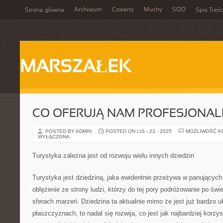
Archiwum
Czwarty
Muchy
SOD
Strona główna
Spis Treśc
MARSZAŁEK
CO OFERUJĄ NAM PROFESJONAL
POSTED BY ADMIN
POSTED ON LIS - 23 - 2025
MOŻLIWOŚĆ 
WYŁĄCZONA
Turystyka zależna jest od rozwoju wielu innych dziedzin
Turystyka jest dziedziną, jaka ewidentnie przeżywa w panującyc
oblężenie ze strony ludzi, którzy do tej pory podróżowanie po świ
sferach marzeń. Dziedzina ta aktualnie mimo że jest już bardzo 
płaszczyznach, to nadal się rozwija, co jest jak najbardziej korz