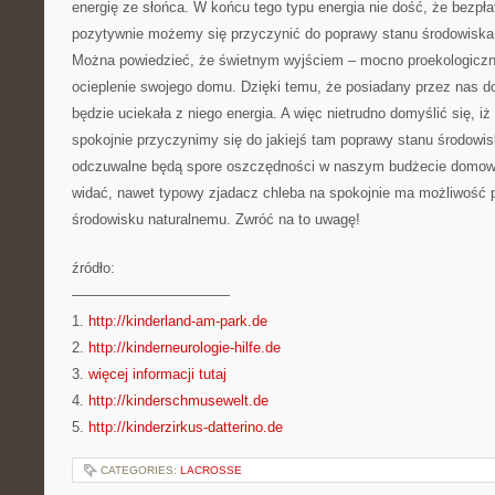
energię ze słońca. W końcu tego typu energia nie dość, że bezpła
pozytywnie możemy się przyczynić do poprawy stanu środowiska 
Można powiedzieć, że świetnym wyjściem – mocno proekologiczny
ocieplenie swojego domu. Dzięki temu, że posiadany przez nas d
będzie uciekała z niego energia. A więc nietrudno domyślić się, iż
spokojnie przyczynimy się do jakiejś tam poprawy stanu środowis
odczuwalne będą spore oszczędności w naszym budżecie domowy
widać, nawet typowy zjadacz chleba na spokojnie ma możliwość 
środowisku naturalnemu. Zwróć na to uwagę!
źródło:
———————————
1.
http://kinderland-am-park.de
2.
http://kinderneurologie-hilfe.de
3.
więcej informacji tutaj
4.
http://kinderschmusewelt.de
5.
http://kinderzirkus-datterino.de
CATEGORIES:
LACROSSE