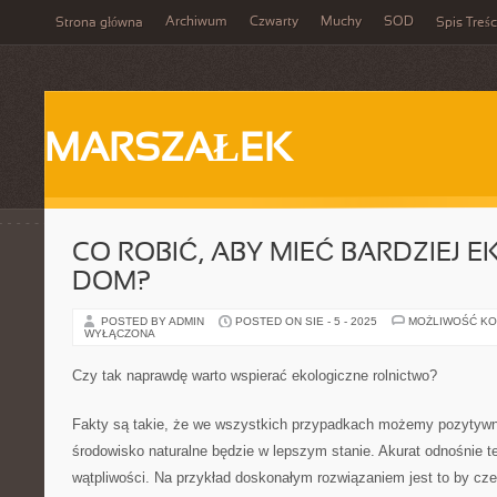
Archiwum
Czwarty
Muchy
SOD
Strona główna
Spis Treśc
MARSZAŁEK
CO ROBIĆ, ABY MIEĆ BARDZIEJ 
DOM?
POSTED BY ADMIN
POSTED ON SIE - 5 - 2025
MOŻLIWOŚĆ K
WYŁĄCZONA
Czy tak naprawdę warto wspierać ekologiczne rolnictwo?
Fakty są takie, że we wszystkich przypadkach możemy pozytywnie
środowisko naturalne będzie w lepszym stanie. Akurat odnośnie 
wątpliwości. Na przykład doskonałym rozwiązaniem jest to by cze