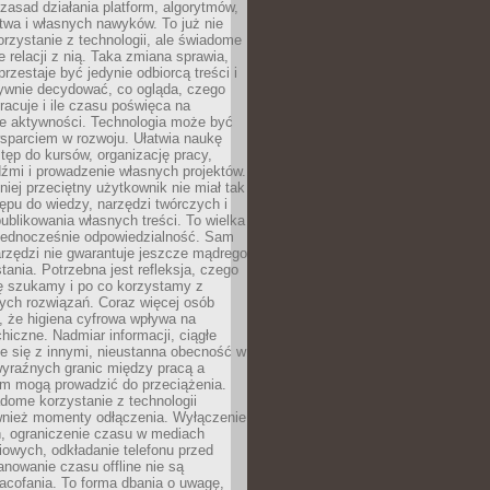
zasad działania platform, algorytmów,
twa i własnych nawyków. To już nie
korzystanie z technologii, ale świadome
e relacji z nią. Taka zmiana sprawia,
przestaje być jedynie odbiorcą treści i
ywnie decydować, co ogląda, czego
pracuje i ile czasu poświęca na
e aktywności. Technologia może być
parciem w rozwoju. Ułatwia naukę
tęp do kursów, organizację pracy,
dźmi i prowadzenie własnych projektów.
iej przeciętny użytkownik nie miał tak
ępu do wiedzy, narzędzi twórczych i
ublikowania własnych treści. To wielka
 jednocześnie odpowiedzialność. Sam
rzędzi nie gwarantuje jeszcze mądrego
tania. Potrzebna jest refleksja, czego
ę szukamy i po co korzystamy z
ych rozwiązań. Coraz więcej osób
, że higiena cyfrowa wpływa na
hiczne. Nadmiar informacji, ciągłe
e się z innymi, nieustanna obecność w
 wyraźnych granic między pracą a
m mogą prowadzić do przeciążenia.
dome korzystanie z technologii
wnież momenty odłączenia. Wyłączenie
, ograniczenie czasu w mediach
owych, odkładanie telefonu przed
nowanie czasu offline nie są
acofania. To forma dbania o uwagę,