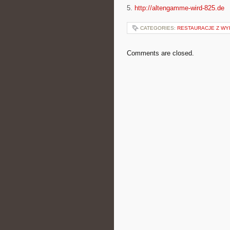
5.
http://altengamme-wird-825.de
CATEGORIES:
RESTAURACJE Z WY
Comments are closed.