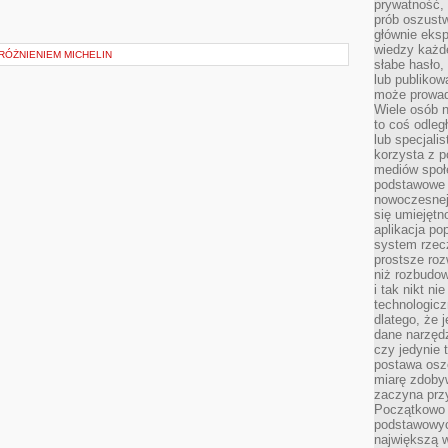
prywatność,
prób oszust
głównie eks
wiedzy każd
RÓŻNIENIEM MICHELIN
słabe hasło,
lub publikow
może prowad
Wiele osób 
to coś odleg
lub specjali
korzysta z p
mediów społ
podstawowe 
nowoczesnej 
się umiejętn
aplikacja po
system rzec
prostsze roz
niż rozbudow
i tak nikt n
technologicz
dlatego, że 
dane narzęd
czy jedynie
postawa oszc
miarę zdoby
zaczyna pr
Początkowo 
podstawowyc
największą w