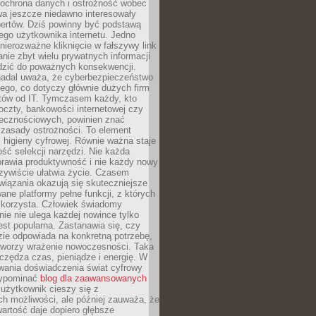
 ochrona danych i ostrożność wobec
wa jeszcze niedawno interesowały
pertów. Dziś powinny być podstawą
ego użytkownika internetu. Jedno
 nierozważne kliknięcie w fałszywy link
anie zbyt wielu prywatnych informacji
zić do poważnych konsekwencji.
nadal uważa, że cyberbezpieczeństwo
łego, co dotyczy głównie dużych firm
stów od IT. Tymczasem każdy, kto
oczty, bankowości internetowej czy
ecznościowych, powinien znać
zasady ostrożności. To element
higieny cyfrowej. Równie ważna staje
ość selekcji narzędzi. Nie każda
prawia produktywność i nie każdy nowy
zywiście ułatwia życie. Czasem
wiązania okazują się skuteczniejsze
ane platformy pełne funkcji, z których
ie korzysta. Człowiek świadomy
nie nie ulega każdej nowince tylko
jest popularna. Zastanawia się, czy
zie odpowiada na konkretną potrzebę,
 tworzy wrażenie nowoczesności. Taka
zędza czas, pieniądze i energię. W
wania doświadczenia świat cyfrowy
zypominać
blog dla zaawansowanych
użytkownik cieszy się z
h możliwości, ale później zauważa, że
artość daje dopiero głębsze