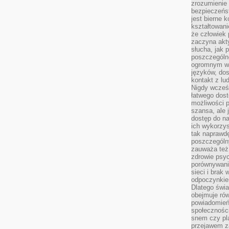
zrozumienie 
bezpieczeńs
jest bierne 
kształtowani
że człowiek 
zaczyna akt
słucha, jak 
poszczególn
ogromnym ws
języków, dos
kontakt z lu
Nigdy wcześn
łatwego dost
możliwości p
szansa, ale
dostęp do na
ich wykorzys
tak naprawd
poszczególn
zauważa też
zdrowie psyc
porównywani
sieci i brak
odpoczynkie
Dlatego świa
obejmuje ró
powiadomień
społeczności
snem czy pla
przejawem z