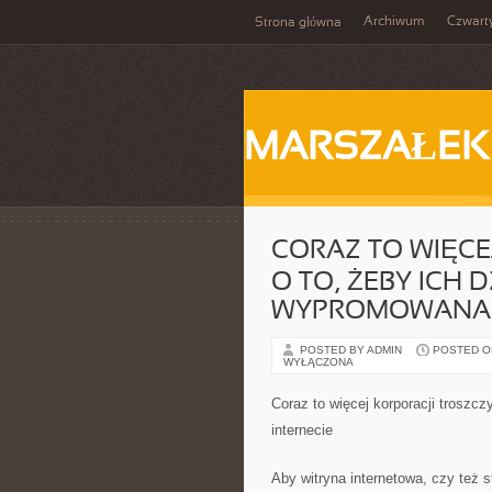
Archiwum
Czwart
Strona główna
MARSZAŁEK
CORAZ TO WIĘCE
O TO, ŻEBY ICH
WYPROMOWANA W
POSTED BY ADMIN
POSTED ON 
WYŁĄCZONA
Coraz to więcej korporacji troszc
internecie
Aby witryna internetowa, czy też 