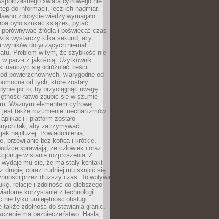
spółczesnego świata cyfrowego nie
tęp do informacji, lecz ich nadmiar.
dawno zdobycie wiedzy wymagało
eba było szukać książek, pytać
, porównywać źródła i poświęcać czas
Dziś wystarczy kilka sekund, aby
ki wyników dotyczących niemal
atu. Problem w tym, że szybkość nie
 w parze z jakością. Użytkownik
si nauczyć się odróżniać treści
 od powierzchownych, wiarygodne od
pomocne od tych, które zostały
dynie po to, by przyciągnąć uwagę.
jętności łatwo zgubić się w szumie
ym. Ważnym elementem cyfrowej
 jest także rozumienie mechanizmów
aplikacji i platform zostało
anych tak, aby zatrzymywać
jak najdłużej. Powiadomienia,
, przewijanie bez końca i krótkie,
odźce sprawiają, że człowiek coraz
kcjonuje w stanie rozproszenia. Z
y wydaje mu się, że ma stały kontakt
z drugiej coraz trudniej mu skupić się
ynności przez dłuższy czas. To wpływa
ukę, relacje i zdolność do głębszego
iadome korzystanie z technologii
 nie tylko umiejętność obsługi
e także zdolność do stawiania granic.
czenie ma bezpieczeństwo. Hasła,