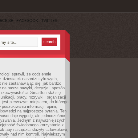
SCRIBE
FACEBOOK
TWITTER
ologii sprawił, że codziennie
 dziesiątek narzędzi cyfrowych,
 nie zastanawiając się, jak bardzo
e na nasze nawyki, decyzje i sposób
 rzeczywistości. Smartfon stał się
nikacji, pracy, rozrywki i organizacji
et jest pierwszym miejscem, do którego
poszukiwaniu informacji, opinii,
odpowiedzi na najprostsze pytania. Ten
wości daje wygodę, ale jednocześnie
wyzwania. Jednym z najważniejszych
iejętność świadomego korzystania z
 tak aby narzędzia służyły człowiekowi,
owały nad nim kontroli. Największym