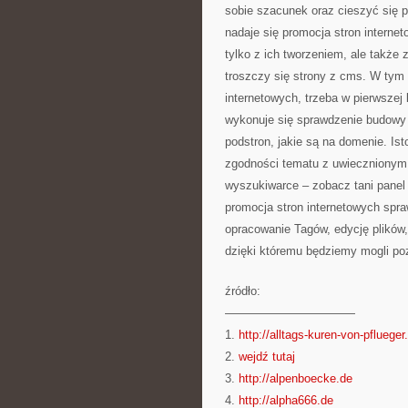
sobie szacunek oraz cieszyć się p
nadaje się promocja stron interne
tylko z ich tworzeniem, ale także
troszczy się strony z cms. W tym 
internetowych, trzeba w pierwszej 
wykonuje się sprawdzenie budowy k
podstron, jakie są na domenie. Ist
zgodności tematu z uwiecznionym 
wyszukiwarce – zobacz tani panel
promocja stron internetowych spra
opracowanie Tagów, edycję plików,
dzięki któremu będziemy mogli po
źródło:
———————————
1.
http://alltags-kuren-von-pflueger
2.
wejdź tutaj
3.
http://alpenboecke.de
4.
http://alpha666.de