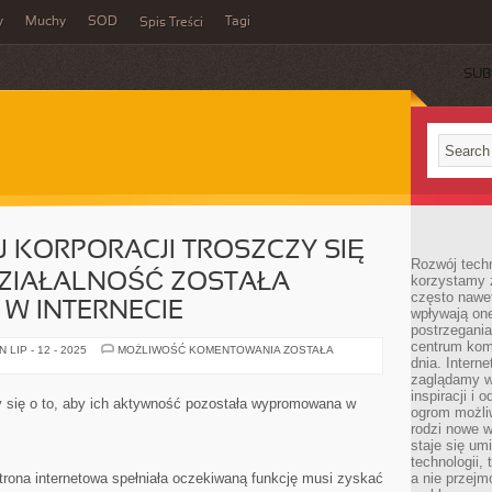
y
Muchy
SOD
Tagi
Spis Treści
SUB
J KORPORACJI TROSZCZY SIĘ
Rozwój techn
 DZIAŁALNOŚĆ ZOSTAŁA
korzystamy z
często nawet
 INTERNECIE
wpływają on
postrzegania
centrum komu
CORAZ
LIP - 12 - 2025
MOŻLIWOŚĆ KOMENTOWANIA
ZOSTAŁA
TO
dnia. Intern
WIĘCEJ
zaglądamy w 
KORPORACJI
inspiracji i 
TROSZCZY
zy się o to, aby ich aktywność pozostała wypromowana w
SIĘ
ogrom możli
O
rodzi nowe 
TO,
staje się um
ŻEBY
ICH
technologii,
DZIAŁALNOŚĆ
strona internetowa spełniała oczekiwaną funkcję musi zyskać
a nie przejm
ZOSTAŁA