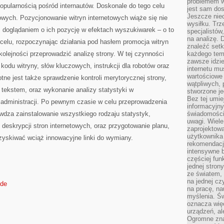
problemem w
WYPROMOWANA
opularnością pośród internautów. Doskonale do tego celu
W
jest sam dos
INTERNECIE
Jeszcze nie
towych. Pozycjonowanie witryn internetowych wiąże się nie
wysiłku. Trz
 z doglądaniem o ich pozycję w efektach wyszukiwarek – o to
specjalistów
na analizę. 
celu, rozpoczynając działania pod hasłem promocja witryn
znaleźć set
kolejności przeprowadzić analizę strony. W tej czynności
każdego tem
zawsze idzie
odu witryny, słów kluczowych, instrukcji dla robotów oraz
internetu mu
wartościowe
otne jest także sprawdzenie kontroli merytorycznej strony,
wątpliwych, 
tekstem, oraz wykonanie analizy statystyki w
stworzone je
Bez tej umie
 administracji. Po pewnym czasie w celu przeprowadzenia
informacyjn
wdza zainstalowanie wszystkiego rodzaju statystyk,
świadomości
uwagi. Wiele 
 deskrypcji stron internetowych, oraz przygotowanie planu,
zaprojektow
użytkownika 
zyskiwać wciąż innowacyjne linki do wymiany.
rekomendacje
intensywne b
częściej fun
jednej stron
ze światem, 
na jednej cz
.de
na pracę, na
myślenia. Św
oznacza więc
urządzeń, al
Ogromne zna