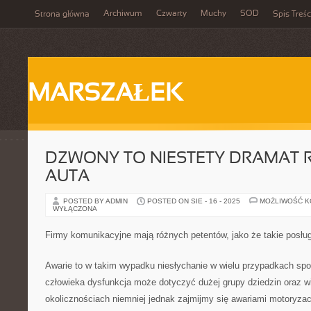
Archiwum
Czwarty
Muchy
SOD
Strona główna
Spis Treśc
MARSZAŁEK
DZWONY TO NIESTETY DRAMAT 
AUTA
POSTED BY ADMIN
POSTED ON SIE - 16 - 2025
MOŻLIWOŚĆ 
WYŁĄCZONA
Firmy komunikacyjne mają różnych petentów, jako że takie posługi
Awarie to w takim wypadku niesłychanie w wielu przypadkach spo
człowieka dysfunkcja może dotyczyć dużej grupy dziedzin oraz wi
okolicznościach niemniej jednak zajmijmy się awariami motoryzac