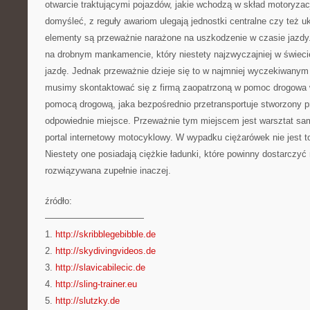
otwarcie traktującymi pojazdów, jakie wchodzą w skład motoryzacj
domyśleć, z reguły awariom ulegają jednostki centralne czy też u
elementy są przeważnie narażone na uszkodzenie w czasie jazdy
na drobnym mankamencie, który niestety najzwyczajniej w świeci
jazdę. Jednak przeważnie dzieje się to w najmniej wyczekiwan
musimy skontaktować się z firmą zaopatrzoną w pomoc drogowa 
pomocą drogową, jaka bezpośrednio przetransportuje stworzony p
odpowiednie miejsce. Przeważnie tym miejscem jest warsztat sa
portal internetowy motocyklowy. W wypadku ciężarówek nie jest t
Niestety one posiadają ciężkie ładunki, które powinny dostarczyć 
rozwiązywana zupełnie inaczej.
źródło:
———————————
1.
http://skribblegebibble.de
2.
http://skydivingvideos.de
3.
http://slavicabilecic.de
4.
http://sling-trainer.eu
5.
http://slutzky.de