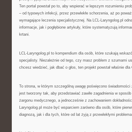
Ten portal powstał po to, aby wspierać w lepszym rozumieniu pro
– od typowych infekcji, przez przewlekłe schorzenia, aż po poważ
wymagające leczenia specjalistycznej. Na LCL-Laryngolog.pl odn
informacje, jak i pogłębione artykuły, które systematyzują informa
krtani.
LCL-Laryngolog.pl to kompendium dla osób, które szukają wskaz
specjalisty. Niezależnie od tego, czy masz problem z szumami u
chcesz wiedzieć, jak dbać o głos, ten projekt powstał właśnie dla 
To strona, w którym szczególną uwagę poświęcono świadomości z
jest tworzony tak, aby przedstawiać zawiłe zagadnienia w sposób
żargonu medycznego, a jednocześnie z zachowaniem dokładności
Laryngolog.pl może być wsparciem zarówno dla osób, które pierws
diagnozą, jak i dla tych, które od lat żyją z przewlekłymi problem