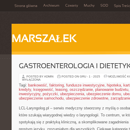
Archiwum
Czwarty
Muchy
SOD
Strona główna
Spis Treśc
MARSZAŁEK
GASTROENTEROLOGIA I DIETETYK
POSTED BY ADMIN
POSTED ON GRU - 1 - 2025
MOŻLIWOŚĆ 
WYŁĄCZONA
Tagi:
bankowość
,
faktoring
,
fundusze inwestycyjne
,
hipoteka
,
kar
kredyty
,
księgowość
,
leasing
,
oszczędzanie
,
planowanie budżetu
inwestycyjny
,
pożyczki
,
ubezpieczenia
,
ubezpieczenie domu
,
ube
ubezpieczenie samochodu
,
ubezpieczenie zdrowotne
,
zarządzani
LCL-Laryngolog.pl – serwis medyczny stworzony z myślą o osoba
które szukają wiarygodnej wiedzy o laryngologii. To centrum, w k
spotykają się z praktyką kliniczną, a skomplikowane zagadnieni
prostym języku, zrozumiałym dla wszystkich. Ciekawe kategorie 