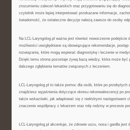
zrozumieniu zaleceń lekarskich oraz przygotowaniu się do diagnost
czytelnik może lepiej interpretować przekazane informacje, zach
świadomość, że ostateczne decyzje należą zawsze do osoby odpow
Na LCL-Laryngolog.pl ważna jest również nowoczesne podejście
możliwości uwzględniane są obowiązujące rekomendacje, postęp
rozwiązania, które mogą wspierać diagnostykę i leczenie w medyc
Dzięki temu strona pozostaje żywą bazą wiedzy, która może być
dalszego zgłębiania tematów związanych z leczeniem.
LCL-Laryngolog.pl to także pomoc dla osób, które po przebytych
znajdziesz wyjaśnienia dotyczące okresu rekonwalescencji po p
także wskazówki, jak adaptować się z niektórymi następstwami ch
znaczenie współpracy z lekarzem oraz rolę rodziny w procesie po
LCL-Laryngolog.pl akcentuje, że zdrowie uszu, nosa i gardła jest 