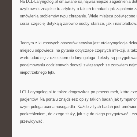
Na LCL-Laryngolog.pl omawiane są najważniejsze zagadnienia do
użytkownik znajdzie tu artykuły o takich tematach jak zapalenie 
omówienia problemów typu chrapanie. Wiele miejsca poświęcono r
coraz częściej dotykają zarówno osoby starsze, jak i nastolatków.
Jednym z kluczowych obszarów serwisu jest otolaryngologia dzie
miejscu odpowiedzi na pytania dotyczące częstych infekcji, a tak
warto udać się z dzieckiem do laryngologa. Teksty są przygotowa
podejmowaniu codziennych decyzji związanych ze zdrowiem naj
niepotrzebnego lęku.
LCL-Laryngolog.pl to także drogowskaz po procedurach, które czę
pacjentów. Na portalu znajdziesz opisy takich badań jak tympanom
czym polega ocena nosogardła. Każde z tych badań jest omówion
podkreśleniem, do czego służy, jak się do niego przygotować i c
przewidywać.