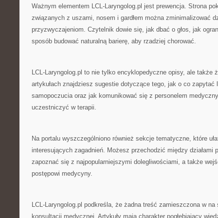
Ważnym elementem LCL-Laryngolog.pl jest prewencja. Strona pok
związanych z uszami, nosem i gardłem można zminimalizować d
przyzwyczajeniom. Czytelnik dowie się, jak dbać o głos, jak ogran
sposób budować naturalną barierę, aby rzadziej chorować.
LCL-Laryngolog.pl to nie tylko encyklopedyczne opisy, ale także
artykułach znajdziesz sugestie dotyczące tego, jak o co zapytać
samopoczucia oraz jak komunikować się z personelem medyczny
uczestniczyć w terapii.
Na portalu wyszczególniono również sekcje tematyczne, które ułat
interesujących zagadnień. Możesz przechodzić między działami
zapoznać się z najpopularniejszymi dolegliwościami, a także wej
postępowi medycyny.
LCL-Laryngolog.pl podkreśla, że żadna treść zamieszczona w na s
konsultacji medycznej. Artykuły mają charakter pogłębiający wied