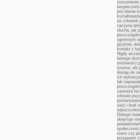
zrozumienie 
bezpieczeńs
jest bierne 
kształtowani
że człowiek 
zaczyna akt
słucha, jak 
poszczególn
ogromnym ws
języków, dos
kontakt z lu
Nigdy wcześn
łatwego dost
możliwości p
szansa, ale
dostęp do na
ich wykorzys
tak naprawd
poszczególn
zauważa też
zdrowie psyc
porównywani
sieci i brak
odpoczynkie
Dlatego świa
obejmuje ró
powiadomień
społeczności
snem czy pla
przejawem z