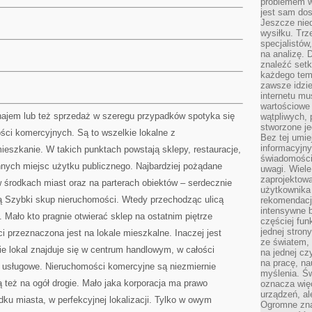
problemem w
jest sam dos
Jeszcze nie
wysiłku. Trz
specjalistów
na analizę. 
znaleźć set
każdego tem
zawsze idzie
internetu mu
wartościowe
najem lub też sprzedaż w szeregu przypadków spotyka się
wątpliwych, 
stworzone je
ści komercyjnych. Są to wszelkie lokalne z
Bez tej umie
informacyjn
eszkanie. W takich punktach powstają sklepy, restauracje,
świadomości
nnych miejsc użytku publicznego. Najbardziej pożądane
uwagi. Wiele 
zaprojektow
 w środkach miast oraz na parterach obiektów – serdecznie
użytkownika 
ą Szybki skup nieruchomości. Wtedy przechodząc ulicą
rekomendacje
intensywne b
ć. Mało kto pragnie otwierać sklep na ostatnim piętrze
częściej fun
jednej stron
i przeznaczona jest na lokale mieszkalne. Inaczej jest
ze światem, 
wie lokal znajduje się w centrum handlowym, w całości
na jednej cz
na pracę, na
 usługowe. Nieruchomości komercyjne są niezmiernie
myślenia. Św
też na ogół drogie. Mało jaka korporacja ma prawo
oznacza więc
urządzeń, al
dku miasta, w perfekcyjnej lokalizacji. Tylko w owym
Ogromne zna