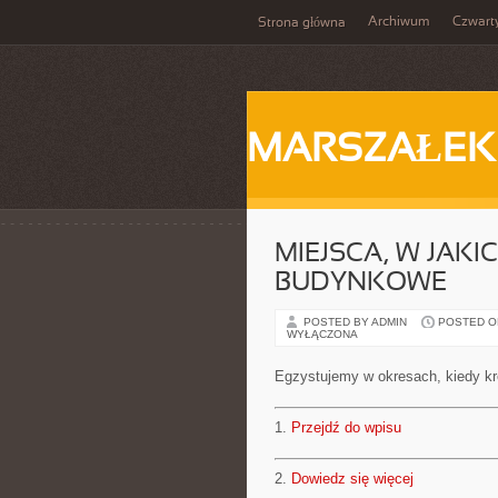
Archiwum
Czwart
Strona główna
MARSZAŁEK
MIEJSCA, W JAKI
BUDYNKOWE
POSTED BY ADMIN
POSTED ON 
WYŁĄCZONA
Egzystujemy w okresach, kiedy kr
1.
Przejdź do wpisu
2.
Dowiedz się więcej