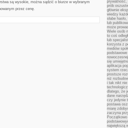
prywatność,
orstwa są wysokie, można sądzić o biurze w wybranym
prób oszust
inowanym przez cenę.
głównie eks
wiedzy każd
słabe hasło,
lub publikow
może prowad
Wiele osób 
to coś odleg
lub specjali
korzysta z p
mediów społ
podstawowe 
nowoczesnej 
się umiejętn
aplikacja po
system rzec
prostsze roz
niż rozbudow
i tak nikt n
technologicz
dlatego, że 
dane narzęd
czy jedynie
postawa oszc
miarę zdoby
zaczyna pr
Początkowo 
podstawowyc
największą w