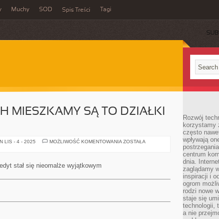
y
Muchy
SOD
Tagi
Spis Treści
SUB
CH MIESZKAMY SĄ TO DZIAŁKI
Rozwój techn
korzystamy z
często nawet
wpływają on
MIEJSCA,
LIS - 4 - 2025
MOŻLIWOŚĆ KOMENTOWANIA
ZOSTAŁA
postrzegania
W
JAKICH
centrum komu
MIESZKAMY
dnia. Intern
SĄ
edyt stał się nieomalże wyjątkowym
TO
zaglądamy w 
DZIAŁKI
inspiracji i 
BUDYNKOWE
ogrom możli
rodzi nowe 
staje się um
technologii,
a nie przejm