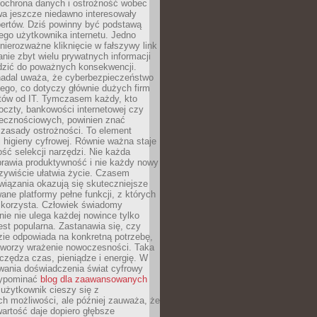
 ochrona danych i ostrożność wobec
wa jeszcze niedawno interesowały
pertów. Dziś powinny być podstawą
ego użytkownika internetu. Jedno
 nierozważne kliknięcie w fałszywy link
anie zbyt wielu prywatnych informacji
zić do poważnych konsekwencji.
nadal uważa, że cyberbezpieczeństwo
łego, co dotyczy głównie dużych firm
stów od IT. Tymczasem każdy, kto
oczty, bankowości internetowej czy
ecznościowych, powinien znać
zasady ostrożności. To element
higieny cyfrowej. Równie ważna staje
ość selekcji narzędzi. Nie każda
prawia produktywność i nie każdy nowy
zywiście ułatwia życie. Czasem
wiązania okazują się skuteczniejsze
ane platformy pełne funkcji, z których
ie korzysta. Człowiek świadomy
nie nie ulega każdej nowince tylko
jest popularna. Zastanawia się, czy
zie odpowiada na konkretną potrzebę,
 tworzy wrażenie nowoczesności. Taka
zędza czas, pieniądze i energię. W
wania doświadczenia świat cyfrowy
zypominać
blog dla zaawansowanych
użytkownik cieszy się z
h możliwości, ale później zauważa, że
artość daje dopiero głębsze