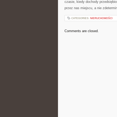
czasie, kiedy dochody przedsiębi
przez nas miejscu, a nie zdeterm
CATEGORIES:
NIERUCHOMOŚCI
Comments are closed.