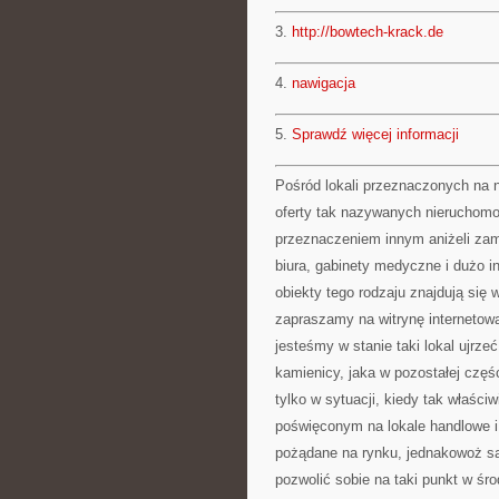
3.
http://bowtech-krack.de
4.
nawigacja
5.
Sprawdź więcej informacji
Pośród lokali przeznaczonych na 
oferty tak nazywanych nieruchomo
przeznaczeniem innym aniżeli zami
biura, gabinety medyczne i dużo i
obiekty tego rodzaju znajdują się
zapraszamy na witrynę internetow
jesteśmy w stanie taki lokal ujrze
kamienicy, jaka w pozostałej częśc
tylko w sytuacji, kiedy tak właści
poświęconym na lokale handlowe i
pożądane na rynku, jednakowoż są 
pozwolić sobie na taki punkt w śro