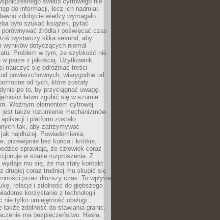
spółczesnego świata cyfrowego nie
tęp do informacji, lecz ich nadmiar.
dawno zdobycie wiedzy wymagało
eba było szukać książek, pytać
, porównywać źródła i poświęcać czas
Dziś wystarczy kilka sekund, aby
ki wyników dotyczących niemal
atu. Problem w tym, że szybkość nie
 w parze z jakością. Użytkownik
si nauczyć się odróżniać treści
 od powierzchownych, wiarygodne od
pomocne od tych, które zostały
dynie po to, by przyciągnąć uwagę.
jętności łatwo zgubić się w szumie
ym. Ważnym elementem cyfrowej
 jest także rozumienie mechanizmów
aplikacji i platform zostało
anych tak, aby zatrzymywać
jak najdłużej. Powiadomienia,
, przewijanie bez końca i krótkie,
odźce sprawiają, że człowiek coraz
kcjonuje w stanie rozproszenia. Z
y wydaje mu się, że ma stały kontakt
z drugiej coraz trudniej mu skupić się
ynności przez dłuższy czas. To wpływa
ukę, relacje i zdolność do głębszego
iadome korzystanie z technologii
 nie tylko umiejętność obsługi
e także zdolność do stawiania granic.
czenie ma bezpieczeństwo. Hasła,