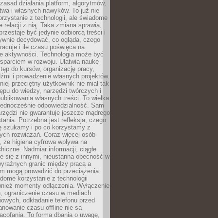
zasad działania platform, algorytmów,
twa i własnych nawyków. To już nie
korzystanie z technologii, ale świadome
e relacji z nią. Taka zmiana sprawia,
przestaje być jedynie odbiorcą treści i
ywnie decydować, co ogląda, czego
pracuje i ile czasu poświęca na
e aktywności. Technologia może być
parciem w rozwoju. Ułatwia naukę
tęp do kursów, organizację pracy,
dźmi i prowadzenie własnych projektów.
iej przeciętny użytkownik nie miał tak
ępu do wiedzy, narzędzi twórczych i
ublikowania własnych treści. To wielka
 jednocześnie odpowiedzialność. Sam
rzędzi nie gwarantuje jeszcze mądrego
tania. Potrzebna jest refleksja, czego
ę szukamy i po co korzystamy z
ych rozwiązań. Coraz więcej osób
, że higiena cyfrowa wpływa na
hiczne. Nadmiar informacji, ciągłe
e się z innymi, nieustanna obecność w
 wyraźnych granic między pracą a
m mogą prowadzić do przeciążenia.
dome korzystanie z technologii
wnież momenty odłączenia. Wyłączenie
, ograniczenie czasu w mediach
owych, odkładanie telefonu przed
nowanie czasu offline nie są
acofania. To forma dbania o uwagę,