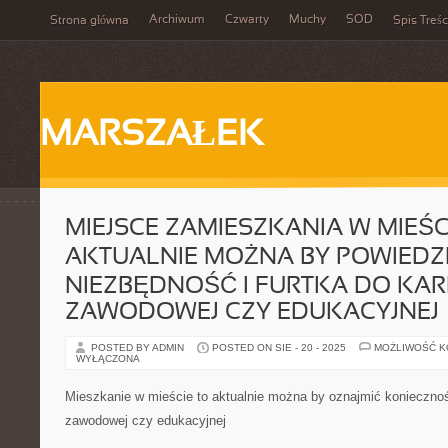
Archiwum
Czwarty
Muchy
SOD
Strona główna
Spis Treśc
MARSZAŁEK
MIEJSCE ZAMIESZKANIA W MIEŚC
AKTUALNIE MOŻNA BY POWIEDZ
NIEZBĘDNOŚĆ I FURTKA DO KAR
ZAWODOWEJ CZY EDUKACYJNEJ
POSTED BY ADMIN
POSTED ON SIE - 20 - 2025
MOŻLIWOŚĆ 
WYŁĄCZONA
Mieszkanie w mieście to aktualnie można by oznajmić konieczność
zawodowej czy edukacyjnej