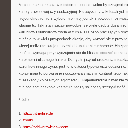
Miejsce zamieszkania w mieście to obecnie wolno by oznajmić ni
kariery zawodowej czy edukacyjnej. Przebywamy w kolosalnych m
niejednokrotnie nie z wyboru, niemniej jednak z powodu możliwoś
właśnie tu. Taki stan rzeczy powoduje, że wiele osób z dużą nie
warunków i standardów życia w tłumie. Dla osób pracujących or
mieście to w wielu przypadkach okazja, aby wyrwać się z prowinc
więcej realizując swoje marzenia i kupując nieruchomości Hiszpa
mieście wymaga przyzwyczajenia się do bliskiej obecności sąsia
za oknem i ulicznego hałasu. Dla tych, jacy od urodzenia mieszka
warunków innego życia, jest to w całości typowe oraz codzienne.
którzy mają to porównanie i odczuwają znaczny kontrast tego, jak
mieszkańcy kolosalnych aglomeracji. Niejednokrotnie nawet nie z
miejsce zamieszkania kształtuje naszą najlepszą rzeczywistość i 
źródło:
———————————
1.
http://tntmobile.de
2.
źródło
3.
http://toddworswicklaw.com