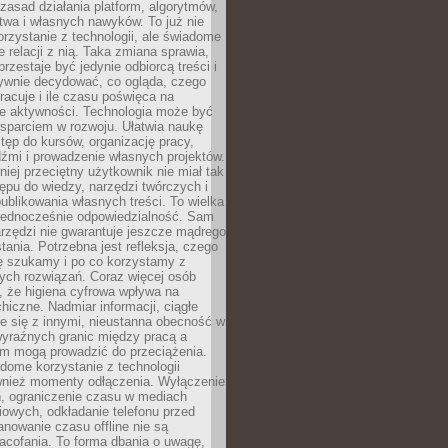
zasad działania platform, algorytmów,
twa i własnych nawyków. To już nie
korzystanie z technologii, ale świadome
e relacji z nią. Taka zmiana sprawia,
przestaje być jedynie odbiorcą treści i
ywnie decydować, co ogląda, czego
pracuje i ile czasu poświęca na
e aktywności. Technologia może być
parciem w rozwoju. Ułatwia naukę
tęp do kursów, organizację pracy,
dźmi i prowadzenie własnych projektów.
iej przeciętny użytkownik nie miał tak
ępu do wiedzy, narzędzi twórczych i
ublikowania własnych treści. To wielka
 jednocześnie odpowiedzialność. Sam
rzędzi nie gwarantuje jeszcze mądrego
tania. Potrzebna jest refleksja, czego
ę szukamy i po co korzystamy z
ych rozwiązań. Coraz więcej osób
, że higiena cyfrowa wpływa na
hiczne. Nadmiar informacji, ciągłe
e się z innymi, nieustanna obecność w
 wyraźnych granic między pracą a
m mogą prowadzić do przeciążenia.
dome korzystanie z technologii
wnież momenty odłączenia. Wyłączenie
, ograniczenie czasu w mediach
owych, odkładanie telefonu przed
nowanie czasu offline nie są
acofania. To forma dbania o uwagę,