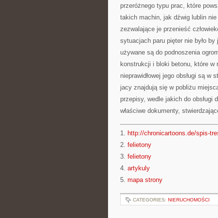
przeróżnego typu prac, które po
takich machin, jak dźwig lublin ni
zezwalające je przenieść człowie
sytuacjach paru pięter nie było b
używane są do podnoszenia ogromn
konstrukcji i bloki betonu, które w
nieprawidłowej jego obsługi są w 
jacy znajdują się w pobliżu miejsc
przepisy, wedle jakich do obsługi 
właściwe dokumenty, stwierdzające 
1.
http://chronicartoons.de/spis-tre
2.
felietony
3.
felietony
4.
artykuly
5.
mapa strony
CATEGORIES:
NIERUCHOMOŚCI