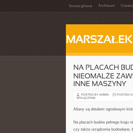
Archiwum
Czwart
Strona główna
MARSZAŁEK
NA PLACACH BU
NIEOMALŻE ZAWS
INNE MASZYNY
POSTED BY ADMIN
POSTED ON
WYŁĄCZONA
Altany są detalem ogrodowym któr
Na placach budów pełnego kraju 
czy także urządzenia budowlane, 