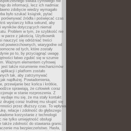
spółczesnego świata cyfrowego nie
tęp do informacji, lecz ich nadmiar.
dawno zdobycie wiedzy wymagało
eba było szukać książek, pytać
, porównywać źródła i poświęcać czas
Dziś wystarczy kilka sekund, aby
ki wyników dotyczących niemal
atu. Problem w tym, że szybkość nie
 w parze z jakością. Użytkownik
si nauczyć się odróżniać treści
 od powierzchownych, wiarygodne od
pomocne od tych, które zostały
dynie po to, by przyciągnąć uwagę.
jętności łatwo zgubić się w szumie
ym. Ważnym elementem cyfrowej
 jest także rozumienie mechanizmów
aplikacji i platform zostało
anych tak, aby zatrzymywać
jak najdłużej. Powiadomienia,
, przewijanie bez końca i krótkie,
odźce sprawiają, że człowiek coraz
kcjonuje w stanie rozproszenia. Z
y wydaje mu się, że ma stały kontakt
z drugiej coraz trudniej mu skupić się
ynności przez dłuższy czas. To wpływa
ukę, relacje i zdolność do głębszego
iadome korzystanie z technologii
 nie tylko umiejętność obsługi
e także zdolność do stawiania granic.
czenie ma bezpieczeństwo. Hasła,