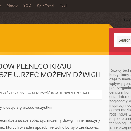
y
Muchy
SOD
Tagi
Spis Treści
SUB
DÓW PEŁNEGO KRAJU
Rozwój techn
ZE UJRZEĆ MOŻEMY DŹWIGI I
korzystamy z
często nawet
wpływają on
postrzegania
centrum komu
NA
 PAŹ - 10 - 2025
MOŻLIWOŚĆ KOMENTOWANIA
ZOSTAŁA
PLACACH
dnia. Intern
BUDÓW
zaglądamy w 
PEŁNEGO
inspiracji i 
KRAJU
y stosuje się przede wszystkim
NIEOMALŻE
ogrom możli
ZAWSZE
rodzi nowe 
UJRZEĆ
staje się um
MOŻEMY
nieomalże zawsze zobaczyć możemy dźwigi i inne maszyny
DŹWIGI
technologii,
I
bez których w żaden sposób nie wolno by było zrealizować
a nie przejm
INNE