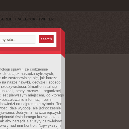
SCRIBE
FACEBOOK
TWITTER
ologii sprawił, że codziennie
 dziesiątek narzędzi cyfrowych,
 nie zastanawiając się, jak bardzo
e na nasze nawyki, decyzje i sposób
 rzeczywistości. Smartfon stał się
nikacji, pracy, rozrywki i organizacji
et jest pierwszym miejscem, do którego
poszukiwaniu informacji, opinii,
odpowiedzi na najprostsze pytania. Ten
wości daje wygodę, ale jednocześnie
wyzwania. Jednym z najważniejszych
iejętność świadomego korzystania z
 tak aby narzędzia służyły człowiekowi,
owały nad nim kontroli. Największym