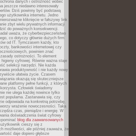
 ochrona danych i ostrożność wobec
wa jeszcze niedawno interesowały
pertów. Dziś powinny być podstawą
ego użytkownika internetu. Jedno
 nierozważne kliknięcie w fałszywy link
anie zbyt wielu prywatnych informacji
zić do poważnych konsekwencji.
nadal uważa, że cyberbezpieczeństwo
łego, co dotyczy głównie dużych firm
stów od IT. Tymczasem każdy, kto
oczty, bankowości internetowej czy
ecznościowych, powinien znać
zasady ostrożności. To element
higieny cyfrowej. Równie ważna staje
ość selekcji narzędzi. Nie każda
prawia produktywność i nie każdy nowy
zywiście ułatwia życie. Czasem
wiązania okazują się skuteczniejsze
ane platformy pełne funkcji, z których
ie korzysta. Człowiek świadomy
nie nie ulega każdej nowince tylko
jest popularna. Zastanawia się, czy
zie odpowiada na konkretną potrzebę,
 tworzy wrażenie nowoczesności. Taka
zędza czas, pieniądze i energię. W
wania doświadczenia świat cyfrowy
zypominać
blog dla zaawansowanych
użytkownik cieszy się z
h możliwości, ale później zauważa, że
artość daje dopiero głębsze