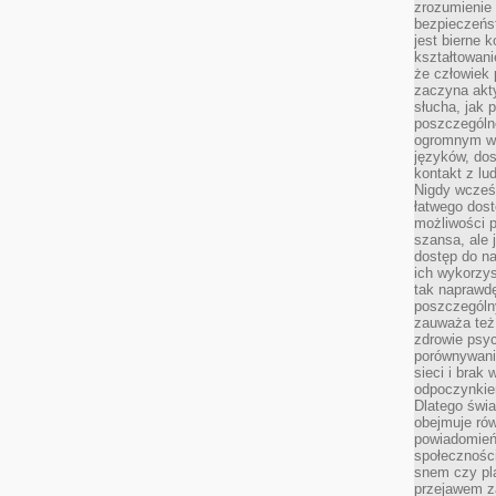
zrozumienie 
bezpieczeńs
jest bierne 
kształtowani
że człowiek 
zaczyna akt
słucha, jak 
poszczególn
ogromnym ws
języków, dos
kontakt z lu
Nigdy wcześn
łatwego dost
możliwości p
szansa, ale
dostęp do na
ich wykorzys
tak naprawd
poszczególn
zauważa też
zdrowie psyc
porównywani
sieci i brak
odpoczynkie
Dlatego świa
obejmuje ró
powiadomień
społeczności
snem czy pla
przejawem z