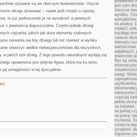
problemem w
MASZYNY
wszechnie używane są we obecnym budownictwie. Użycie
jest sam dos
Jeszcze nie
e może nikogo dziwować – nawet jeśli chodzi o ciężary
wysiłku. Trz
kowi, to już podnoszenie je na wysokość w pewnych
specjalistów
na analizę. 
y już z pewnością dopuszczalne. Często jednak dźwigi
znaleźć set
ych ciężarów, jakich jak duże elementy stalowych
każdego tem
zawsze idzie
 razie zerwania się liny dźwigu lub też również w wyniku
internetu mu
wartościowe
stanie stworzyć wielkie niebezpieczeństwo dla wszystkich,
wątpliwych, 
a, w jakich stoi dźwig. Z tego powodu naturalnymi wydają się
stworzone je
Bez tej umie
dźwigu uprawniona jest jedynie figura, która ma ku temu
informacyjn
jej umiejętności w tej dyscyplinie.
świadomości
uwagi. Wiele 
zaprojektow
użytkownika 
sci
rekomendacje
intensywne b
częściej fun
jednej stron
ze światem, 
na jednej cz
na pracę, na
myślenia. Św
oznacza więc
urządzeń, al
Ogromne zna