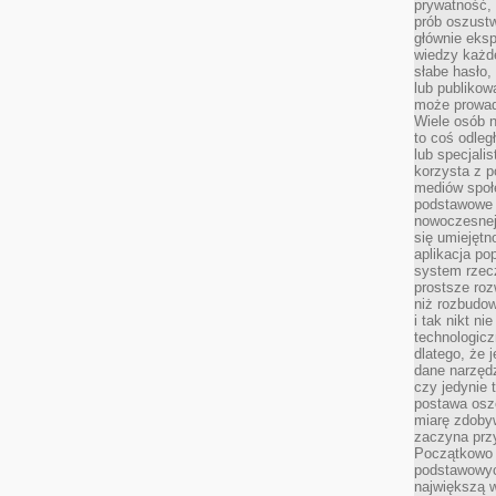
prywatność,
prób oszust
głównie eks
wiedzy każd
słabe hasło,
lub publikow
może prowad
Wiele osób 
to coś odleg
lub specjali
korzysta z p
mediów społ
podstawowe 
nowoczesnej 
się umiejętn
aplikacja po
system rzec
prostsze roz
niż rozbudow
i tak nikt n
technologicz
dlatego, że 
dane narzęd
czy jedynie
postawa oszc
miarę zdoby
zaczyna pr
Początkowo 
podstawowyc
największą w