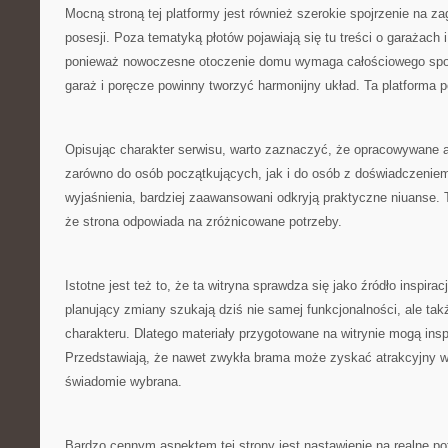
Mocną stroną tej platformy jest również szerokie spojrzenie na 
posesji. Poza tematyką płotów pojawiają się tu treści o garażach 
ponieważ nowoczesne otoczenie domu wymaga całościowego spojr
garaż i poręcze powinny tworzyć harmonijny układ. Ta platforma 
Opisując charakter serwisu, warto zaznaczyć, że opracowywane 
zarówno do osób początkujących, jak i do osób z doświadczeniem
wyjaśnienia, bardziej zaawansowani odkryją praktyczne niuanse. Ta
że strona odpowiada na zróżnicowane potrzeby.
Istotne jest też to, że ta witryna sprawdza się jako źródło inspira
planujący zmiany szukają dziś nie samej funkcjonalności, ale ta
charakteru. Dlatego materiały przygotowane na witrynie mogą ins
Przedstawiają, że nawet zwykła brama może zyskać atrakcyjny wy
świadomie wybrana.
Bardzo cennym aspektem tej strony jest nastawienie na realne pot