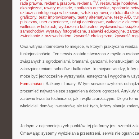
rada prawna
,
reklama prasowa
,
reklama TV
,
restauracje hotelowe
ekologiczne
,
rowery miejskie
,
spotkania autorskie
,
spotkania net
sztuczna inteligencja w biznesie
,
sztuka cyfrowa
,
sztuka dla dzie
graficzny
,
teatr improwizowany
,
teatry alternatywne
,
testy A/B
,
tł
publiczny
,
user experience
,
usługi cateringowe
,
wakacje z dziećm
wellness w hotelach
,
wydarzenia kulturalne
,
wydawnictwa książk
samochodów
,
wystawy fotograficzne
,
zabawki edukacyjne
,
zarzą
zwiedzanie z przewodnikiem
,
żywność ekologiczna
,
żywność regi
Owa witryna internetowa to miejsce, w którym praktyczna wiedza 
funkcjonalnością. Ten serwis została stworzona z myślą o osobac
związanych z ogrodzeniami, bramami, garażami, konstrukcjami o
zabezpieczeniami schodów i balkonów. To miejsce wiedzy, który 
może być jednocześnie wytrzymała, estetyczna i wygodna w uż
Formalności
i Balkony i Tarasy. W tym serwisie czytelnik odnajdzie
zrozumieć najważniejsze zagadnienia doboru ogrodzeń. Artykuły 
zarówno kwestie techniczne, jak i wątki aranżacyjne. Dzięki temu 
właścicieli domów, inwestorów, ale też tych, którzy planują zmiany
Jednym z najmocniejszych punktów tej platformy jest szeroki za
Omawiając systemy wydzielania przestrzeni, serwis nie ogranicz