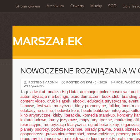
Archiwum
Czwarty
Muchy
SOD
Strona główna
Spis Treśc
MARSZAŁEK
NOWOCZESNE ROZWIĄZANIA W 
POSTED BY ADMIN
POSTED ON KWI - 5 - 2026
MOŻLIWOŚĆ K
WYŁĄCZONA
Tagi:
adwokat
,
analiza Big Data
,
animacje społecznościowe
,
audi
automatyzacja marketingu
,
biuro tłumaczeń
,
book club
,
branding 
content video
,
druk książek
,
ebooki
,
edukacja turystyczna
,
event
filmowe
,
festiwale muzyczne
,
filmy promocyjne
,
folklor
,
food truck
edukacyjne online
,
hodowla koni
,
hotele butikowe
,
integracja kult
kino artystyczne
,
kluby literackie
,
komedia stand-up
,
koncerty ka
kultura ludowa
,
kursy językowe
,
mapy turystyczne
,
marketing afil
rekreacyjne
,
motoryzacja klasyczna
,
ogród botaniczny
,
organizac
planery podróży
,
podróże rodzinne
,
porady prawne
,
prasa bizneso
gospodarcze
,
prawo nieruchomości
,
prawo rodzinne
,
procesy prod
programy lojalnościowe
,
projektowanie logo
,
projekty graficzne
,
ps