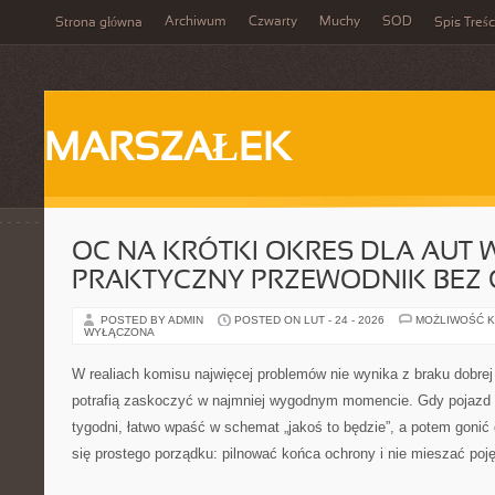
Archiwum
Czwarty
Muchy
SOD
Strona główna
Spis Treśc
MARSZAŁEK
OC NA KRÓTKI OKRES DLA AUT W
PRAKTYCZNY PRZEWODNIK BEZ
POSTED BY ADMIN
POSTED ON LUT - 24 - 2026
MOŻLIWOŚĆ 
WYŁĄCZONA
W realiach komisu najwięcej problemów nie wynika z braku dobrej w
potrafią zaskoczyć w najmniej wygodnym momencie. Gdy pojazd z
tygodni, łatwo wpaść w schemat „jakoś to będzie”, a potem gonić 
się prostego porządku: pilnować końca ochrony i nie mieszać poj