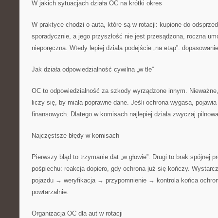
W jakich sytuacjach działa OC na krótki okres
W praktyce chodzi o auta, które są w rotacji: kupione do odsprze
sporadycznie, a jego przyszłość nie jest przesądzona, roczna u
nieporęczna. Wtedy lepiej działa podejście „na etap”: dopasowani
Jak działa odpowiedzialność cywilna „w tle”
OC to odpowiedzialność za szkody wyrządzone innym. Nieważne,
liczy się, by miała poprawne dane. Jeśli ochrona wygasa, pojawia
finansowych. Dlatego w komisach najlepiej działa zwyczaj pilnow
Najczęstsze błędy w komisach
Pierwszy błąd to trzymanie dat „w głowie”. Drugi to brak spójnej p
pośpiechu: reakcja dopiero, gdy ochrona już się kończy. Wystarc
pojazdu → weryfikacja → przypomnienie → kontrola końca ochron
powtarzalnie.
Organizacja OC dla aut w rotacji