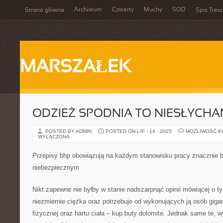
Archiwum
Czwarty
Muchy
SOD
Strona główna
Spis Treśc
MARSZAŁEK
ODZIEŻ SPODNIA TO NIESŁYCHA
POSTED BY ADMIN
POSTED ON LIP - 14 - 2025
MOŻLIWOŚĆ 
WYŁĄCZONA
Przepisy bhp obowiązują na każdym stanowisku pracy znacznie ba
niebezpiecznym
Nikt zapewne nie byłby w stanie nadszarpnąć opinii mówiącej o t
niezmiernie ciężka oraz potrzebuje od wykonujących ją osób giga
fizycznej oraz hartu ciała – kup buty dolomite. Jednak same te, 