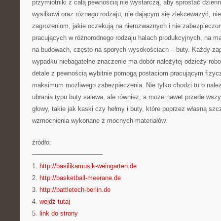
przymiotniki z całą pewnością nie wystarczą, aby sprostać dzie
wysiłkowi oraz różnego rodzaju, nie dającym się zlekceważyć, n
zagrożeniom, jakie oczekują na nierozważnych i nie zabezpieczo
pracujących w różnorodnego rodzaju halach produkcyjnych, na m
na budowach, często na sporych wysokościach – buty. Każdy za
wypadku niebagatelne znaczenie ma dobór należytej odzieży robo
detale z pewnością wybitnie pomogą postaciom pracującym fizycz
maksimum możliwego zabezpieczenia. Nie tylko chodzi tu o należ
ubrania typu buty salewa, ale również, a może nawet przede wsz
głowy, takie jak kaski czy hełmy i buty, które poprzez własną szc
wzmocnienia wykonane z mocnych materiałów.
źródło:
———————————
1.
http://basilikamusik-weingarten.de
2.
http://basketball-meerane.de
3.
http://battletech-berlin.de
4.
wejdź tutaj
5.
link do strony