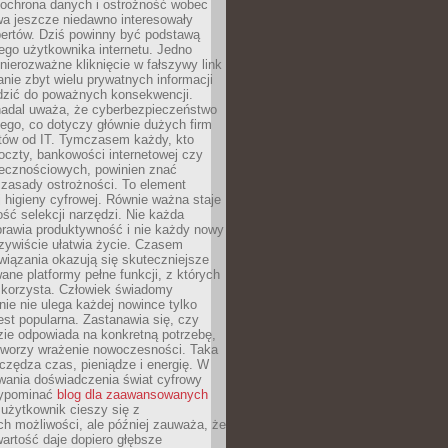
 ochrona danych i ostrożność wobec
wa jeszcze niedawno interesowały
pertów. Dziś powinny być podstawą
ego użytkownika internetu. Jedno
 nierozważne kliknięcie w fałszywy link
anie zbyt wielu prywatnych informacji
zić do poważnych konsekwencji.
nadal uważa, że cyberbezpieczeństwo
łego, co dotyczy głównie dużych firm
stów od IT. Tymczasem każdy, kto
oczty, bankowości internetowej czy
ecznościowych, powinien znać
zasady ostrożności. To element
higieny cyfrowej. Równie ważna staje
ość selekcji narzędzi. Nie każda
prawia produktywność i nie każdy nowy
zywiście ułatwia życie. Czasem
wiązania okazują się skuteczniejsze
ane platformy pełne funkcji, z których
ie korzysta. Człowiek świadomy
nie nie ulega każdej nowince tylko
jest popularna. Zastanawia się, czy
zie odpowiada na konkretną potrzebę,
 tworzy wrażenie nowoczesności. Taka
zędza czas, pieniądze i energię. W
wania doświadczenia świat cyfrowy
zypominać
blog dla zaawansowanych
użytkownik cieszy się z
h możliwości, ale później zauważa, że
artość daje dopiero głębsze