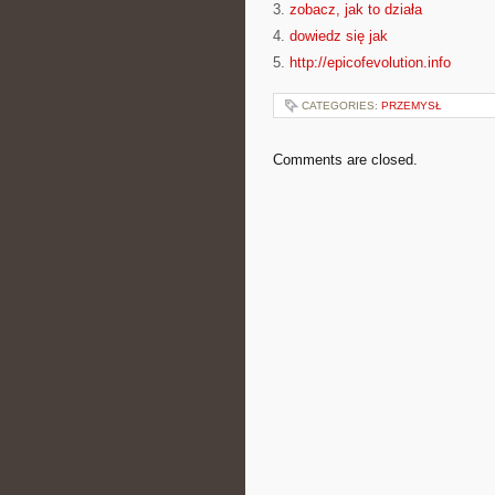
3.
zobacz, jak to działa
4.
dowiedz się jak
5.
http://epicofevolution.info
CATEGORIES:
PRZEMYSŁ
Comments are closed.