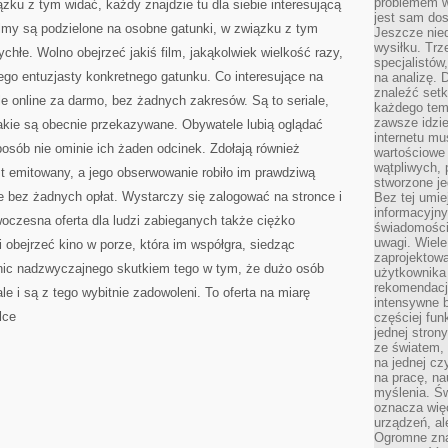
problemem w
ązku z tym widać, każdy znajdzie tu dla siebie interesującą
jest sam dos
ilmy są podzielone na osobne gatunki, w związku z tym
Jeszcze nie
wysiłku. Trz
ychłe. Wolno obejrzeć jakiś film, jakąkolwiek wielkość razy,
specjalistów
iego entuzjasty konkretnego gatunku. Co interesujące na
na analizę. 
znaleźć set
le online za darmo, bez żadnych zakresów. Są to seriale,
każdego tem
zawsze idzie
e, jakie są obecnie przekazywane. Obywatele lubią oglądać
internetu mu
posób nie ominie ich żaden odcinek. Zdołają również
wartościowe
wątpliwych, 
jest emitowany, a jego obserwowanie robiło im prawdziwą
stworzone je
ne bez żadnych opłat. Wystarczy się zalogować na stronce i
Bez tej umie
informacyjn
oczesna oferta dla ludzi zabieganych także ciężko
świadomości
uwagi. Wiele 
 obejrzeć kino w porze, która im współgra, siedząc
zaprojektow
ic nadzwyczajnego skutkiem tego w tym, że dużo osób
użytkownika 
rekomendacje
le i są z tego wybitnie zadowoleni. To oferta na miarę
intensywne b
lce
częściej fun
jednej stron
ze światem, 
na jednej cz
na pracę, na
myślenia. Św
oznacza więc
urządzeń, al
Ogromne zna