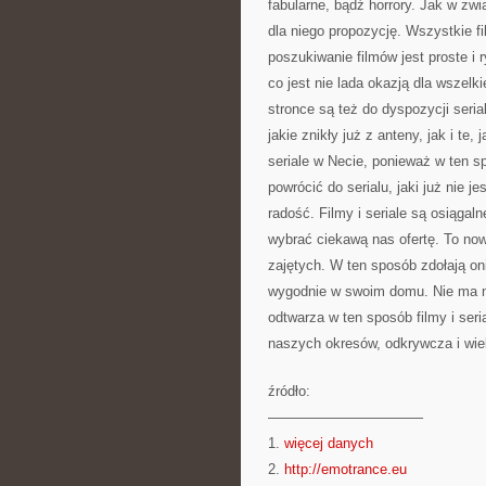
fabularne, bądź horrory. Jak w zwi
dla niego propozycję. Wszystkie f
poszukiwanie filmów jest proste i r
co jest nie lada okazją dla wszelk
stronce są też do dyspozycji seria
jakie znikły już z anteny, jak i t
seriale w Necie, ponieważ w ten s
powrócić do serialu, jaki już nie 
radość. Filmy i seriale są osiągal
wybrać ciekawą nas ofertę. To now
zajętych. W ten sposób zdołają oni
wygodnie w swoim domu. Nie ma n
odtwarza w ten sposób filmy i seria
naszych okresów, odkrywcza i wie
źródło:
———————————
1.
więcej danych
2.
http://emotrance.eu