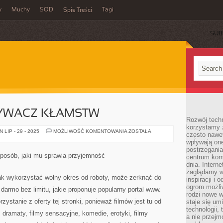
y
Muchy
SOD
Tagi
Spis Treści
SUB
YWACZ KŁAMSTW
Rozwój techn
korzystamy z
OSZUKAĆ
LIP - 29 - 2025
MOŻLIWOŚĆ KOMENTOWANIA
ZOSTAŁA
często nawet
WYKRYWACZ
wpływają on
KŁAMSTW
postrzegania
posób, jaki mu sprawia przyjemność
centrum komu
dnia. Intern
zaglądamy w 
jak wykorzystać wolny okres od roboty, może zerknąć do
inspiracji i 
ogrom możli
a darmo bez limitu, jakie proponuje popularny portal www.
rodzi nowe 
ystanie z oferty tej stronki, ponieważ filmów jest tu od
staje się um
technologii,
 dramaty, filmy sensacyjne, komedie, erotyki, filmy
a nie przejm