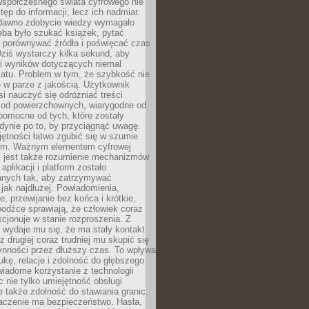
spółczesnego świata cyfrowego nie
tęp do informacji, lecz ich nadmiar.
dawno zdobycie wiedzy wymagało
eba było szukać książek, pytać
, porównywać źródła i poświęcać czas
Dziś wystarczy kilka sekund, aby
ki wyników dotyczących niemal
atu. Problem w tym, że szybkość nie
 w parze z jakością. Użytkownik
si nauczyć się odróżniać treści
 od powierzchownych, wiarygodne od
pomocne od tych, które zostały
dynie po to, by przyciągnąć uwagę.
jętności łatwo zgubić się w szumie
ym. Ważnym elementem cyfrowej
 jest także rozumienie mechanizmów
aplikacji i platform zostało
anych tak, aby zatrzymywać
jak najdłużej. Powiadomienia,
, przewijanie bez końca i krótkie,
odźce sprawiają, że człowiek coraz
kcjonuje w stanie rozproszenia. Z
y wydaje mu się, że ma stały kontakt
z drugiej coraz trudniej mu skupić się
ynności przez dłuższy czas. To wpływa
ukę, relacje i zdolność do głębszego
iadome korzystanie z technologii
 nie tylko umiejętność obsługi
e także zdolność do stawiania granic.
czenie ma bezpieczeństwo. Hasła,