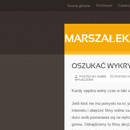
Archiwum
Czwart
Strona główna
MARSZAŁEK
OSZUKAĆ WYKR
POSTED BY ADMIN
POSTED ON 
WYŁĄCZONA
Każdy spędza wolny czas w taki s
Jeśli ktoś nie ma pomysłu na to, 
Internetu i obejrzeć filmy online z
dużo osób postanawia się na wykorz
groma. Odnajdziemy tu filmy akcji,