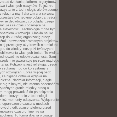
zasad działania platform, algorytmów,
twa i własnych nawyków. To już nie
korzystanie z technologii, ale świadome
e relacji z nią. Taka zmiana sprawia,
przestaje być jedynie odbiorcą treści i
ywnie decydować, co ogląda, czego
pracuje i ile czasu poświęca na
e aktywności. Technologia może być
parciem w rozwoju. Ułatwia naukę
tęp do kursów, organizację pracy,
dźmi i prowadzenie własnych projektów.
iej przeciętny użytkownik nie miał tak
ępu do wiedzy, narzędzi twórczych i
ublikowania własnych treści. To wielka
 jednocześnie odpowiedzialność. Sam
rzędzi nie gwarantuje jeszcze mądrego
tania. Potrzebna jest refleksja, czego
ę szukamy i po co korzystamy z
ych rozwiązań. Coraz więcej osób
, że higiena cyfrowa wpływa na
hiczne. Nadmiar informacji, ciągłe
e się z innymi, nieustanna obecność w
 wyraźnych granic między pracą a
m mogą prowadzić do przeciążenia.
dome korzystanie z technologii
wnież momenty odłączenia. Wyłączenie
, ograniczenie czasu w mediach
owych, odkładanie telefonu przed
nowanie czasu offline nie są
acofania. To forma dbania o uwagę,