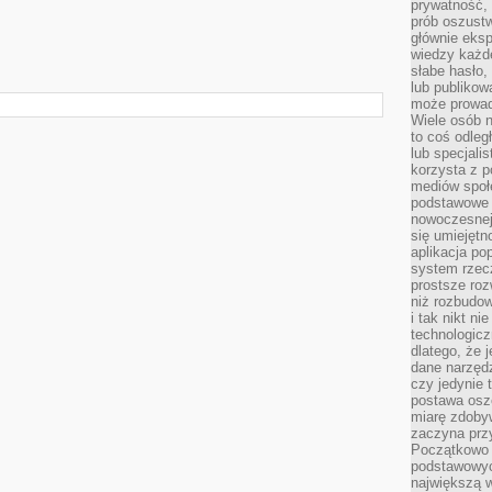
prywatność,
prób oszust
głównie eks
wiedzy każd
słabe hasło,
lub publikow
może prowad
Wiele osób 
to coś odleg
lub specjali
korzysta z p
mediów społ
podstawowe 
nowoczesnej 
się umiejętn
aplikacja po
system rzec
prostsze roz
niż rozbudow
i tak nikt n
technologicz
dlatego, że 
dane narzęd
czy jedynie
postawa oszc
miarę zdoby
zaczyna pr
Początkowo 
podstawowyc
największą w