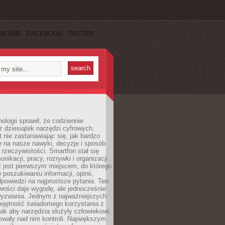
SCRIBE
FACEBOOK
TWITTER
ologii sprawił, że codziennie
 dziesiątek narzędzi cyfrowych,
 nie zastanawiając się, jak bardzo
e na nasze nawyki, decyzje i sposób
 rzeczywistości. Smartfon stał się
nikacji, pracy, rozrywki i organizacji
et jest pierwszym miejscem, do którego
poszukiwaniu informacji, opinii,
odpowiedzi na najprostsze pytania. Ten
wości daje wygodę, ale jednocześnie
wyzwania. Jednym z najważniejszych
iejętność świadomego korzystania z
 tak aby narzędzia służyły człowiekowi,
owały nad nim kontroli. Największym