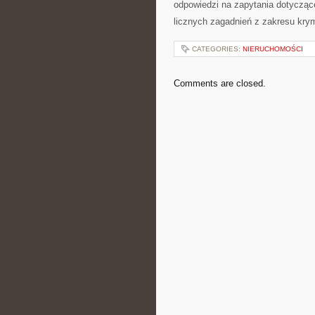
odpowiedzi na zapytania dotycząc
licznych zagadnień z zakresu krymi
CATEGORIES:
NIERUCHOMOŚCI
Comments are closed.