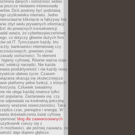
 ochrona danych i ostrożność wobec
wa jeszcze niedawno interesowały
pertów. Dziś powinny być podstawą
ego użytkownika internetu. Jedno
 nierozważne kliknięcie w fałszywy link
anie zbyt wielu prywatnych informacji
zić do poważnych konsekwencji.
nadal uważa, że cyberbezpieczeństwo
łego, co dotyczy głównie dużych firm
stów od IT. Tymczasem każdy, kto
oczty, bankowości internetowej czy
ecznościowych, powinien znać
zasady ostrożności. To element
higieny cyfrowej. Równie ważna staje
ość selekcji narzędzi. Nie każda
prawia produktywność i nie każdy nowy
zywiście ułatwia życie. Czasem
wiązania okazują się skuteczniejsze
ane platformy pełne funkcji, z których
ie korzysta. Człowiek świadomy
nie nie ulega każdej nowince tylko
jest popularna. Zastanawia się, czy
zie odpowiada na konkretną potrzebę,
 tworzy wrażenie nowoczesności. Taka
zędza czas, pieniądze i energię. W
wania doświadczenia świat cyfrowy
zypominać
blog dla zaawansowanych
użytkownik cieszy się z
h możliwości, ale później zauważa, że
artość daje dopiero głębsze