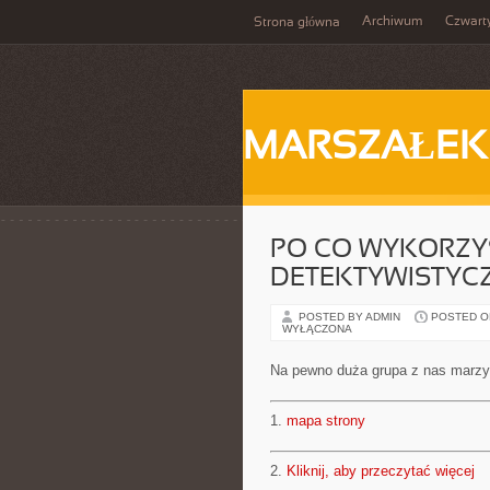
Archiwum
Czwart
Strona główna
MARSZAŁEK
PO CO WYKORZYS
DETEKTYWISTYC
POSTED BY ADMIN
POSTED ON 
WYŁĄCZONA
Na pewno duża grupa z nas marzy 
1.
mapa strony
2.
Kliknij, aby przeczytać więcej