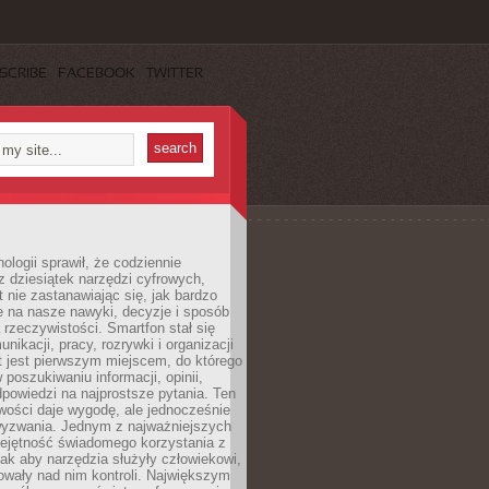
SCRIBE
FACEBOOK
TWITTER
ologii sprawił, że codziennie
 dziesiątek narzędzi cyfrowych,
 nie zastanawiając się, jak bardzo
e na nasze nawyki, decyzje i sposób
 rzeczywistości. Smartfon stał się
nikacji, pracy, rozrywki i organizacji
et jest pierwszym miejscem, do którego
poszukiwaniu informacji, opinii,
odpowiedzi na najprostsze pytania. Ten
wości daje wygodę, ale jednocześnie
wyzwania. Jednym z najważniejszych
iejętność świadomego korzystania z
 tak aby narzędzia służyły człowiekowi,
owały nad nim kontroli. Największym