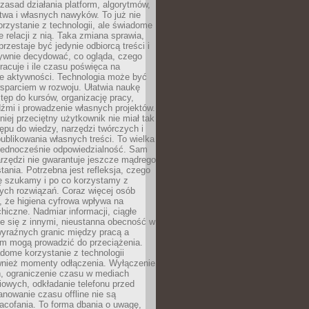
zasad działania platform, algorytmów,
twa i własnych nawyków. To już nie
korzystanie z technologii, ale świadome
e relacji z nią. Taka zmiana sprawia,
przestaje być jedynie odbiorcą treści i
ywnie decydować, co ogląda, czego
pracuje i ile czasu poświęca na
e aktywności. Technologia może być
parciem w rozwoju. Ułatwia naukę
tęp do kursów, organizację pracy,
dźmi i prowadzenie własnych projektów.
iej przeciętny użytkownik nie miał tak
ępu do wiedzy, narzędzi twórczych i
ublikowania własnych treści. To wielka
 jednocześnie odpowiedzialność. Sam
rzędzi nie gwarantuje jeszcze mądrego
tania. Potrzebna jest refleksja, czego
ę szukamy i po co korzystamy z
ych rozwiązań. Coraz więcej osób
, że higiena cyfrowa wpływa na
hiczne. Nadmiar informacji, ciągłe
e się z innymi, nieustanna obecność w
 wyraźnych granic między pracą a
m mogą prowadzić do przeciążenia.
dome korzystanie z technologii
wnież momenty odłączenia. Wyłączenie
, ograniczenie czasu w mediach
owych, odkładanie telefonu przed
nowanie czasu offline nie są
acofania. To forma dbania o uwagę,