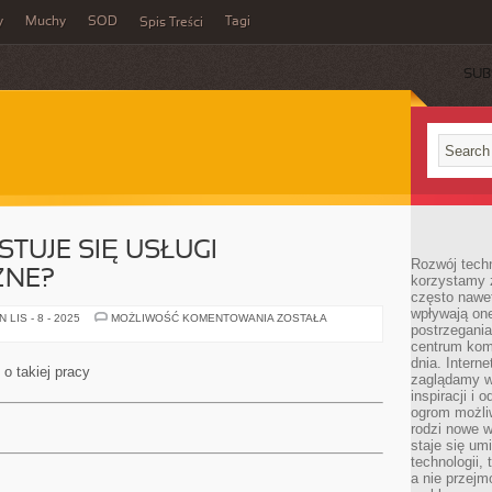
y
Muchy
SOD
Tagi
Spis Treści
SUB
TUJE SIĘ USŁUGI
Rozwój techn
ZNE?
korzystamy z
często nawet
wpływają on
PO
LIS - 8 - 2025
MOŻLIWOŚĆ KOMENTOWANIA
ZOSTAŁA
postrzegania
CO
WYKORZYSTUJE
centrum komu
SIĘ
dnia. Intern
USŁUGI
o takiej pracy
DETEKTYWISTYCZNE?
zaglądamy w 
inspiracji i 
ogrom możli
rodzi nowe 
staje się um
technologii,
a nie przejm