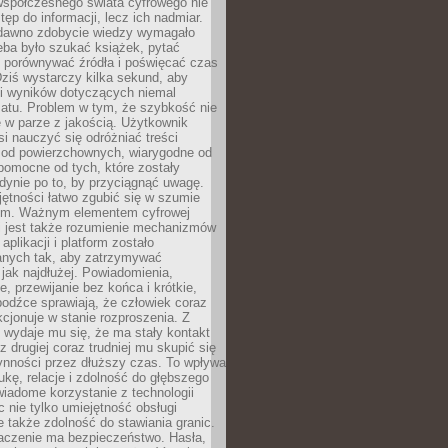
spółczesnego świata cyfrowego nie
tęp do informacji, lecz ich nadmiar.
dawno zdobycie wiedzy wymagało
eba było szukać książek, pytać
, porównywać źródła i poświęcać czas
Dziś wystarczy kilka sekund, aby
ki wyników dotyczących niemal
atu. Problem w tym, że szybkość nie
 w parze z jakością. Użytkownik
si nauczyć się odróżniać treści
 od powierzchownych, wiarygodne od
pomocne od tych, które zostały
dynie po to, by przyciągnąć uwagę.
jętności łatwo zgubić się w szumie
ym. Ważnym elementem cyfrowej
 jest także rozumienie mechanizmów
aplikacji i platform zostało
anych tak, aby zatrzymywać
jak najdłużej. Powiadomienia,
, przewijanie bez końca i krótkie,
odźce sprawiają, że człowiek coraz
kcjonuje w stanie rozproszenia. Z
y wydaje mu się, że ma stały kontakt
z drugiej coraz trudniej mu skupić się
ynności przez dłuższy czas. To wpływa
ukę, relacje i zdolność do głębszego
iadome korzystanie z technologii
 nie tylko umiejętność obsługi
e także zdolność do stawiania granic.
czenie ma bezpieczeństwo. Hasła,