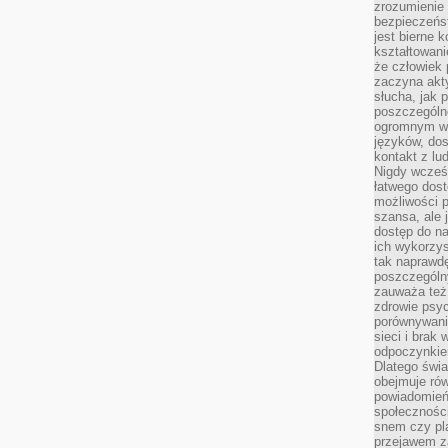
zrozumienie 
bezpieczeńs
jest bierne 
kształtowani
że człowiek 
zaczyna akt
słucha, jak 
poszczególn
ogromnym ws
języków, dos
kontakt z lu
Nigdy wcześn
łatwego dost
możliwości p
szansa, ale
dostęp do na
ich wykorzys
tak naprawd
poszczególn
zauważa też
zdrowie psyc
porównywani
sieci i brak
odpoczynkie
Dlatego świa
obejmuje ró
powiadomień
społeczności
snem czy pla
przejawem z