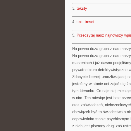
3.
teksty
4.
spis tresci
5.
Przeczytaj nasz najnowszy wpi
Na pewno duża grupa z nas marzy 
Na pewno duża grupa z nas marzy o
marzeniach i już dawno podjęliśm
prywatne biuro detektywistyczne 
Zdobycie licencji umożliwiającej 
jesteśmy w stanie ani zająć się ż
tym kierunku. Co najmniej miesią
w nim. Ten miesiąc jest bezsprz
oraz zaświadczeń, niebezcelowych
obowiązek być to świadectwo o ni
odpowiednim stanie psychicznym i
z nich jest pisemny drugi zaś us