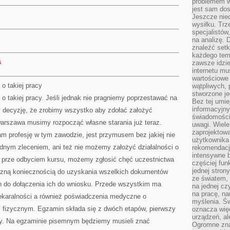
problemem w
jest sam dos
Jeszcze nie
wysiłku. Trz
specjalistów
na analizę. 
znaleźć set
każdego tem
s
zawsze idzie
internetu mu
wartościowe
o takiej pracy
wątpliwych, 
stworzone je
 takiej pracy. Jeśli jednak nie pragniemy poprzestawać na
Bez tej umie
informacyjn
y decyzję, że zrobimy wszystko aby zdołać założyć
świadomości
warszawa musimy rozpocząć własne starania już teraz.
uwagi. Wiele 
zaprojektow
nam profesję w tym zawodzie, jest przymusem bez jakiej nie
użytkownika 
adnym zleceniem, ani też nie możemy założyć działalności o
rekomendacje
intensywne b
c prze odbyciem kursu, możemy zgłosić chęć uczestnictwa
częściej fun
jednej stron
eczną koniecznością do uzyskania wszelkich dokumentów
ze światem, 
 do dołączenia ich do wniosku. Przede wszystkim ma
na jednej cz
na pracę, na
ekaralności a również poświadczenia medyczne o
myślenia. Św
 fizycznym. Egzamin składa się z dwóch etapów, pierwszy
oznacza więc
urządzeń, al
tny. Na egzaminie pisemnym będziemy musieli znać
Ogromne zna