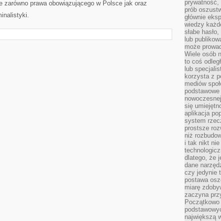
prywatność,
e zarówno prawa obowiązującego w Polsce jak oraz
prób oszust
nalistyki.
głównie eks
wiedzy każd
słabe hasło,
lub publikow
może prowad
Wiele osób 
to coś odleg
lub specjali
korzysta z p
mediów społ
podstawowe 
nowoczesnej 
się umiejętn
aplikacja po
system rzec
prostsze roz
niż rozbudow
i tak nikt n
technologicz
dlatego, że 
dane narzęd
czy jedynie
postawa oszc
miarę zdoby
zaczyna pr
Początkowo 
podstawowyc
największą w