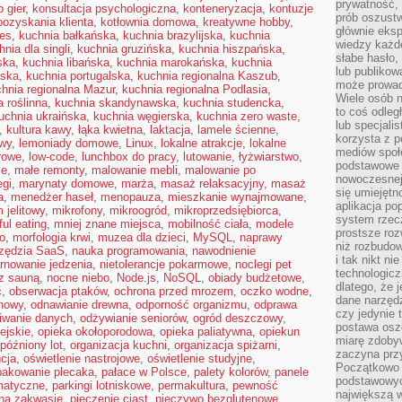
prywatność,
 gier
,
konsultacja psychologiczna
,
konteneryzacja
,
kontuzje
prób oszust
pozyskania klienta
,
kotłownia domowa
,
kreatywne hobby
,
głównie eks
es
,
kuchnia bałkańska
,
kuchnia brazylijska
,
kuchnia
wiedzy każd
hnia dla singli
,
kuchnia gruzińska
,
kuchnia hiszpańska
,
słabe hasło,
ska
,
kuchnia libańska
,
kuchnia marokańska
,
kuchnia
lub publikow
ńska
,
kuchnia portugalska
,
kuchnia regionalna Kaszub
,
może prowad
hnia regionalna Mazur
,
kuchnia regionalna Podlasia
,
Wiele osób 
a roślinna
,
kuchnia skandynawska
,
kuchnia studencka
,
to coś odleg
uchnia ukraińska
,
kuchnia węgierska
,
kuchnia zero waste
,
lub specjali
,
kultura kawy
,
łąka kwietna
,
laktacja
,
lamele ścienne
,
korzysta z p
owy
,
lemoniady domowe
,
Linux
,
lokalne atrakcje
,
lokalne
mediów społ
erowe
,
low-code
,
lunchbox do pracy
,
lutowanie
,
łyżwiarstwo
,
podstawowe 
ie
,
małe remonty
,
malowanie mebli
,
malowanie po
nowoczesnej 
egi
,
marynaty domowe
,
marża
,
masaż relaksacyjny
,
masaż
się umiejętn
a
,
menedżer haseł
,
menopauza
,
mieszkanie wynajmowane
,
aplikacja po
 jelitowy
,
mikrofony
,
mikroogród
,
mikroprzedsiębiorca
,
system rzec
ul eating
,
mniej znane miejsca
,
mobilność ciała
,
modele
prostsze roz
o
,
morfologia krwi
,
muzea dla dzieci
,
MySQL
,
naprawy
niż rozbudow
zędzia SaaS
,
nauka programowania
,
nawodnienie
i tak nikt n
rnowanie jedzenia
,
nietolerancje pokarmowe
,
noclegi pet
technologicz
 z sauną
,
nocne niebo
,
Node.js
,
NoSQL
,
obiady budżetowe
,
dlatego, że 
ć
,
obserwacja ptaków
,
ochrona przed mrozem
,
oczko wodne
,
dane narzęd
nowy
,
odnawianie drewna
,
odporność organizmu
,
odprawa
czy jedynie
iwanie danych
,
odżywianie seniorów
,
ogród deszczowy
,
postawa oszc
ejskie
,
opieka okołoporodowa
,
opieka paliatywna
,
opiekun
miarę zdoby
późniony lot
,
organizacja kuchni
,
organizacja spiżarni
,
zaczyna pr
cja
,
oświetlenie nastrojowe
,
oświetlenie studyjne
,
Początkowo 
pakowanie plecaka
,
pałace w Polsce
,
palety kolorów
,
panele
podstawowyc
matyczne
,
parkingi lotniskowe
,
permakultura
,
pewność
największą w
 na zakwasie
,
pieczenie ciast
,
pieczywo bezglutenowe
,