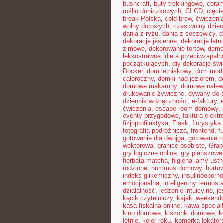
bushcraft
,
buty trekkingowe
,
ceram
roślin doniczkowych
,
CI CD
,
cięci
break Polska
,
cold brew
,
ćwiczeni
wolny dorosłych
,
czas wolny dziec
dania z ryżu
,
dania z soczewicy
,
d
dekoracje jesienne
,
dekoracje letn
zimowe
,
dekorowanie tortów
,
deme
lekkostrawna
,
dieta przeciwzapaln
początkujących
,
diy dekoracje św
Docker
,
dom letniskowy
,
dom mod
całoroczny
,
domki nad jeziorem
,
d
domowe makarony
,
domowe nalew
drukowanie żywiczne
,
dywany do 
dziennik wdzięczności
,
e-faktury
,
ćwiczenia
,
escape room domowy
,
eventy przygodowe
,
faktura elektr
fizjoprofilaktyka
,
Flask
,
florystyk
fotografia podróżnicza
,
frontend
,
f
gotowanie dla dwojga
,
gotowanie n
wektorowa
,
granice osobiste
,
Gra
gry logiczne online
,
gry planszowe
herbata matcha
,
higiena jamy ustn
rodzinne
,
hummus domowy
,
hurto
indeks glikemiczny
,
insulinooporn
emocjonalna
,
inteligentny termosta
działalność
,
jedzenie intuicyjne
,
je
kącik czytelniczy
,
kajaki weekend
kasa fiskalna online
,
kawa special
kino domowe
,
kiszonki domowe
,
k
letnie
,
kolor roku
,
komórka lokator