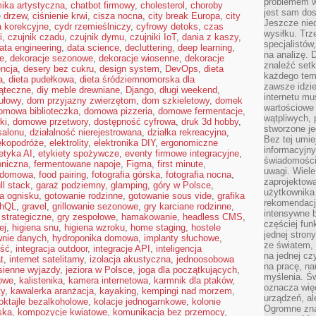
problemem w
ika artystyczna
,
chatbot firmowy
,
cholesterol
,
choroby
jest sam dos
e drzew
,
ciśnienie krwi
,
cisza nocna
,
city break Europa
,
city
Jeszcze nie
a korekcyjne
,
cydr rzemieślniczy
,
cyfrowy detoks
,
czas
wysiłku. Trz
i
,
czujnik czadu
,
czujnik dymu
,
czujniki IoT
,
dania z kaszy
,
specjalistów
ata engineering
,
data science
,
decluttering
,
deep learning
,
na analizę. 
ie
,
dekoracje sezonowe
,
dekoracje wiosenne
,
dekoracje
znaleźć set
ncja
,
desery bez cukru
,
design system
,
DevOps
,
dieta
każdego tem
a
,
dieta pudełkowa
,
dieta śródziemnomorska dla
zawsze idzie
iąteczne
,
diy meble drewniane
,
Django
,
długi weekend
,
internetu mu
ułowy
,
dom przyjazny zwierzętom
,
dom szkieletowy
,
domek
wartościowe
omowa biblioteczka
,
domowa pizzeria
,
domowe fermentacje
,
wątpliwych, 
ki
,
domowe przetwory
,
dostępność cyfrowa
,
druk 3d hobby
,
stworzone je
salonu
,
działalność nierejestrowana
,
działka rekreacyjna
,
Bez tej umie
ekopodróże
,
elektrolity
,
elektronika DIY
,
ergonomiczne
informacyjn
etyka AI
,
etykiety spożywcze
,
eventy firmowe integracyjne
,
świadomości
oniczna
,
fermentowane napoje
,
Figma
,
first minute
,
uwagi. Wiele 
a domowa
,
food pairing
,
fotografia górska
,
fotografia nocna
,
zaprojektow
ull stack
,
garaż podziemny
,
glamping
,
góry w Polsce
,
użytkownika 
a ognisku
,
gotowanie rodzinne
,
gotowanie sous vide
,
grafika
rekomendacje
phQL
,
gravel
,
grillowanie sezonowe
,
gry karciane rodzinne
,
intensywne b
 strategiczne
,
gry zespołowe
,
hamakowanie
,
headless CMS
,
częściej fun
ej
,
higiena snu
,
higiena wzroku
,
home staging
,
hostele
jednej stron
wnie danych
,
hydroponika domowa
,
implanty słuchowe
,
ze światem, 
ość
,
integracja outdoor
,
integracje API
,
inteligencja
na jednej cz
t
,
internet satelitarny
,
izolacja akustyczna
,
jednoosobowa
na pracę, na
sienne wyjazdy
,
jeziora w Polsce
,
joga dla początkujących
,
myślenia. Św
owe
,
kalistenika
,
kamera internetowa
,
karmnik dla ptaków
,
oznacza więc
ty
,
kawalerka aranżacja
,
kayaking
,
kempingi nad morzem
,
urządzeń, al
oktajle bezalkoholowe
,
kolacje jednogarnkowe
,
kolonie
Ogromne zna
ska
,
kompozycje kwiatowe
,
komunikacja bez przemocy
,