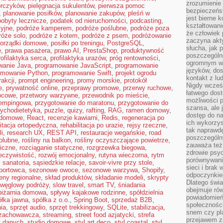
zrozumienie 
orczyków
,
pielęgnacja sukulentów
,
pierwsza pomoc
bezpieczeńs
,
planowanie posiłków
,
planowanie zakupów
,
pleśń w
jest bierne 
pobyty lecznicze
,
podatek od nieruchomości
,
podcasting
,
kształtowani
yjne
,
podróże kamperem
,
podróże poślubne
,
podróże poza
że człowiek 
róże solo
,
podróże z kotem
,
podróże z psem
,
podróżowanie
zaczyna akt
orządki domowe
,
posiłki po treningu
,
PostgreSQL
,
słucha, jak 
ę
,
prawa pasażera
,
prawo AI
,
PrestaShop
,
produktywność
poszczególn
rofilaktyka serca
,
profilaktyka urazów
,
próg rentowności
,
ogromnym ws
wanie Java
,
programowanie JavaScript
,
programowanie
języków, dos
amowanie Python
,
programowanie Swift
,
projekt ogrodu
kontakt z lu
rakcji
,
prompt engineering
,
promy morskie
,
protokół
Nigdy wcześn
e
,
prywatność online
,
przeprawy promowe
,
przerwy ruchowe
,
łatwego dost
ocowe
,
przetwory warzywne
,
przewodnik po mieście
,
możliwości p
kempingowa
,
przygotowanie do maratonu
,
przygotowanie do
szansa, ale
ychodietetyka
,
puzzle
,
quizy
,
rafting
,
RAG
,
ramen domowy
,
dostęp do na
i domowe
,
React
,
recenzje kawiarni
,
Redis
,
regeneracja po
ich wykorzys
litacja ortopedyczna
,
rehabilitacja po urazie
,
rejsy rzeczne
,
tak naprawd
i
,
research UX
,
REST API
,
restauracje wegańskie
,
road
poszczególn
iolubne
,
rośliny na balkon
,
rośliny oczyszczające powietrze
,
zauważa też
iczne
,
rozciąganie statyczne
,
rozgrzewka biegowa
,
zdrowie psyc
eczywistość
,
rozwój emocjonalny
,
rutyna wieczorna
,
rytm
porównywani
,
sanatoria
,
sąsiedzkie relacje
,
savoir-vivre przy stole
,
sieci i brak
portowca
,
sezonowe owoce
,
sezonowe warzywa
,
Shopify
,
odpoczynkie
eny regionalne
,
skład produktów
,
składanie modeli
,
skrypty
Dlatego świa
 węglowy podróży
,
slow travel
,
smart TV
,
śniadania
obejmuje ró
piżarnia domowa
,
spływy kajakowe rodzinne
,
spółdzielnia
powiadomień
ółka jawna
,
spółka z o.o.
,
Spring Boot
,
sprzedaż B2B
,
społeczności
ia
,
sprzęt audio
,
sprzęt trekkingowy
,
SQLite
,
stabilizacja
,
snem czy pla
 zachowawcza
,
streaming
,
street food azjatycki
,
strefa
przejawem z
y danych
,
studio domowe
,
styl art deco
,
styl coastal
,
styl