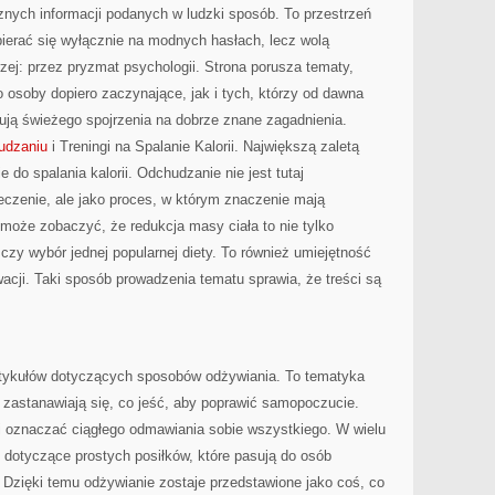
cznych informacji podanych w ludzki sposób. To przestrzeń
opierać się wyłącznie na modnych hasłach, lecz wolą
rzej: przez pryzmat psychologii. Strona porusza tematy,
 osoby dopiero zaczynające, jak i tych, którzy od dawna
bują świeżego spojrzenia na dobrze znane zagadnienia.
udzaniu
i Treningi na Spalanie Kalorii. Największą zaletą
e do spalania kalorii. Odchudzanie nie jest tutaj
eczenie, ale jako proces, w którym znaczenie mają
k może zobaczyć, że redukcja masy ciała to nie tylko
g czy wybór jednej popularnej diety. To również umiejętność
cji. Taki sposób prowadzenia tematu sprawia, że treści są
rtykułów dotyczących sposobów odżywiania. To tematyka
 zastanawiają się, co jeść, aby poprawić samopoczucie.
si oznaczać ciągłego odmawiania sobie wszystkiego. W wielu
 dotyczące prostych posiłków, które pasują do osób
 Dzięki temu odżywianie zostaje przedstawione jako coś, co