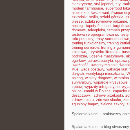
eklektyczny
,
styl japandi
,
styl ma
modern farmhouse
,
superfood loka
niebieskie
,
światłowód
,
świece so
szkodniki roślin
,
szlaki górskie
,
sz
piesze
,
szlaki rowerowe rodzinne
,
noclegi
,
tapety ścienne
,
targi śnia
domowe
,
teleopieka
,
tempeh przep
testowanie oprogramowania
,
testy
tofu przepisy
,
trasy samochodowe
trening funkcjonalny
,
trening kettle
trening seniorów
,
trening z gumami
kolejowa
,
turystyka literacka
,
tury
podróżne
,
uczenie maszynowe
,
uk
ogórków
,
uprawa papryki
,
uprawa 
uważność
,
uwierzytelnianie dwusk
Vue
,
wada postawy
,
wakacje last 
danych
,
wentylacja mieszkania
,
W
pairing
,
winiety drogowe
,
witamina
survivalowy
,
wsparcie kryzysowe
,
zębów
,
wyjazdy integracyjne
,
wyja
online
,
zamki w Polsce
,
zapachy 
deszczówki
,
zdrowe przekąski
,
zd
zdrowie oczu
,
zdrowie słuchu
,
zdr
zgubiony bagaż
,
zielone szkoły
,
z
Spalarnia kalorii – praktyczny pr
Spalarnia kalorii to blog stworzon