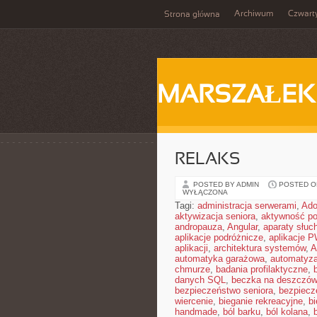
Archiwum
Czwart
Strona główna
MARSZAŁEK
RELAKS
POSTED BY ADMIN
POSTED ON
WYŁĄCZONA
Tagi:
administracja serwerami
,
Ad
aktywizacja seniora
,
aktywność po
andropauza
,
Angular
,
aparaty słuc
aplikacje podróżnicze
,
aplikacje 
aplikacji
,
architektura systemów
,
A
automatyka garażowa
,
automatyza
chmurze
,
badania profilaktyczne
,
danych SQL
,
beczka na deszczó
bezpieczeństwo seniora
,
bezpiecz
wiercenie
,
bieganie rekreacyjne
,
bi
handmade
,
ból barku
,
ból kolana
,