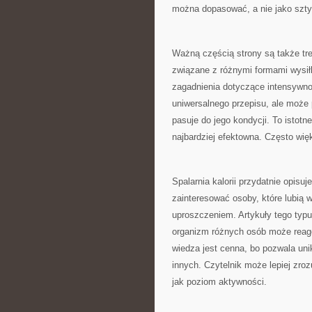
można dopasować, a nie jako szt
Ważną częścią strony są także tr
związane z różnymi formami wysiłk
zagadnienia dotyczące intensywnoś
uniwersalnego przepisu, ale może 
pasuje do jego kondycji. To istot
najbardziej efektowna. Często wię
Spalarnia kalorii przydatnie opisuj
zainteresować osoby, które lubią w
uproszczeniem. Artykuły tego typu
organizm różnych osób może reago
wiedza jest cenna, bo pozwala un
innych. Czytelnik może lepiej zro
jak poziom aktywności.