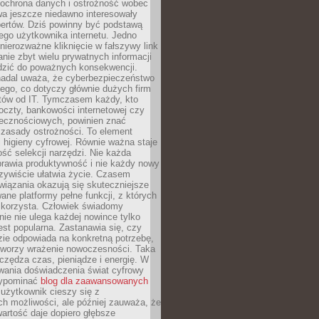
 ochrona danych i ostrożność wobec
wa jeszcze niedawno interesowały
pertów. Dziś powinny być podstawą
ego użytkownika internetu. Jedno
 nierozważne kliknięcie w fałszywy link
anie zbyt wielu prywatnych informacji
zić do poważnych konsekwencji.
nadal uważa, że cyberbezpieczeństwo
łego, co dotyczy głównie dużych firm
stów od IT. Tymczasem każdy, kto
oczty, bankowości internetowej czy
ecznościowych, powinien znać
zasady ostrożności. To element
higieny cyfrowej. Równie ważna staje
ość selekcji narzędzi. Nie każda
prawia produktywność i nie każdy nowy
zywiście ułatwia życie. Czasem
wiązania okazują się skuteczniejsze
ane platformy pełne funkcji, z których
ie korzysta. Człowiek świadomy
nie nie ulega każdej nowince tylko
jest popularna. Zastanawia się, czy
zie odpowiada na konkretną potrzebę,
 tworzy wrażenie nowoczesności. Taka
zędza czas, pieniądze i energię. W
wania doświadczenia świat cyfrowy
zypominać
blog dla zaawansowanych
użytkownik cieszy się z
h możliwości, ale później zauważa, że
artość daje dopiero głębsze