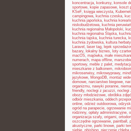
koncentracja
,
konkursy
,
konsole do
sportowe
,
kopie zapasowe
,
koszt 
KSeF
,
księga wieczysta
,
Kubernet
campingowa
,
kuchnia czeska
,
kuc
kuchnia japońska
,
kuchnia koreań
niskobudżetowa
,
kuchnia peruwia
kuchnia regionalna Małopolski
,
kuc
kuchnia regionalna Śląska
,
kuchni
kuchnia tajska
,
kuchnia turecka
,
k
kuchnia żydowska
,
kultura herbaty
Laravel
,
laser tag
,
lejek sprzedaż
bazary
,
lokalny biznes
,
loty czart
macOS
,
majówka
,
małe mieszkan
numerach
,
mapa offline
,
marszobi
sportowy
,
meble z palet
,
medytacj
mieszkanie z balkonem
,
mikrobiom
mikroserwisy
,
mikrowyprawy
,
mindf
językowe
,
MongoDB
,
montaż wide
domowe
,
narciarstwo biegowe
,
nar
organizmu
,
nawyki poranne
,
niema
friendly
,
noclegi z jacuzzi
,
noclegi
obozy młodzieżowe
,
obróbka zdję
odbiór mieszkania
,
oddech przepo
online
,
odzież outdoorowa
,
odzysk
ogród na parapecie
,
ogrzewanie mi
rodzinny
,
opłaty administracyjne
,
o
organizacja szafy
,
origami
,
ortodon
oszczędne ogrzewanie
,
paintball
,
akustyczne
,
parki linowe
,
parki te
siebie
,
phishing
,
pieczenie chleba