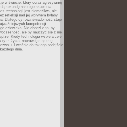
acje w świecie, który coraz agresywniej
żdą sekundę naszego skupienia.
ez technologii jest niemożliwa, ale
ez refleksji nad jej wpływem byłaby
na. Dlatego cyfrowa świadomość staje
najważniejszych kompetencji
o człowieka. Nie chodzi o to, by
oczesność, ale by nauczyć się z niej
drze. Kiedy technologia wspiera cele,
a rytm życia, naprawdę staje się
ozwoju. I właśnie do takiego podejścia
 każdego dnia.