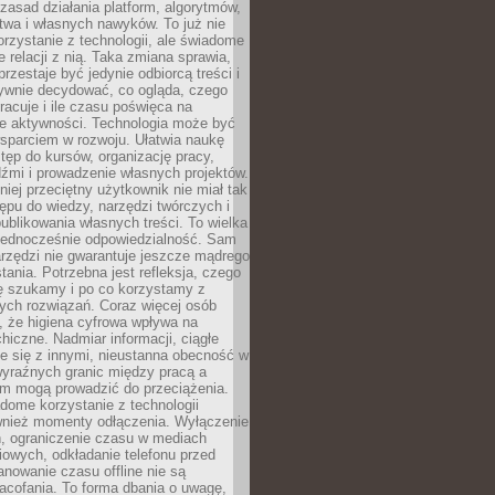
zasad działania platform, algorytmów,
twa i własnych nawyków. To już nie
korzystanie z technologii, ale świadome
e relacji z nią. Taka zmiana sprawia,
przestaje być jedynie odbiorcą treści i
ywnie decydować, co ogląda, czego
pracuje i ile czasu poświęca na
e aktywności. Technologia może być
parciem w rozwoju. Ułatwia naukę
tęp do kursów, organizację pracy,
dźmi i prowadzenie własnych projektów.
iej przeciętny użytkownik nie miał tak
ępu do wiedzy, narzędzi twórczych i
ublikowania własnych treści. To wielka
 jednocześnie odpowiedzialność. Sam
rzędzi nie gwarantuje jeszcze mądrego
tania. Potrzebna jest refleksja, czego
ę szukamy i po co korzystamy z
ych rozwiązań. Coraz więcej osób
, że higiena cyfrowa wpływa na
hiczne. Nadmiar informacji, ciągłe
e się z innymi, nieustanna obecność w
 wyraźnych granic między pracą a
m mogą prowadzić do przeciążenia.
dome korzystanie z technologii
wnież momenty odłączenia. Wyłączenie
, ograniczenie czasu w mediach
owych, odkładanie telefonu przed
nowanie czasu offline nie są
acofania. To forma dbania o uwagę,