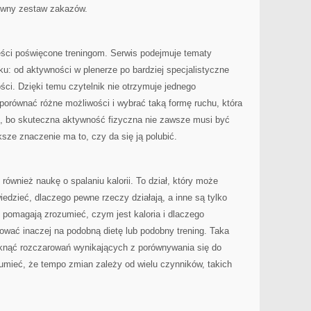
ywny zestaw zakazów.
eści poświęcone treningom. Serwis podejmuje tematy
u: od aktywności w plenerze po bardziej specjalistyczne
ci. Dzięki temu czytelnik nie otrzymuje jednego
porównać różne możliwości i wybrać taką formę ruchu, która
ne, bo skuteczna aktywność fizyczna nie zawsze musi być
ksze znaczenie ma to, czy da się ją polubić.
e również naukę o spalaniu kalorii. To dział, który może
iedzieć, dlaczego pewne rzeczy działają, a inne są tylko
 pomagają zrozumieć, czym jest kaloria i dlaczego
wać inaczej na podobną dietę lub podobny trening. Taka
iknąć rozczarowań wynikających z porównywania się do
zumieć, że tempo zmian zależy od wielu czynników, takich