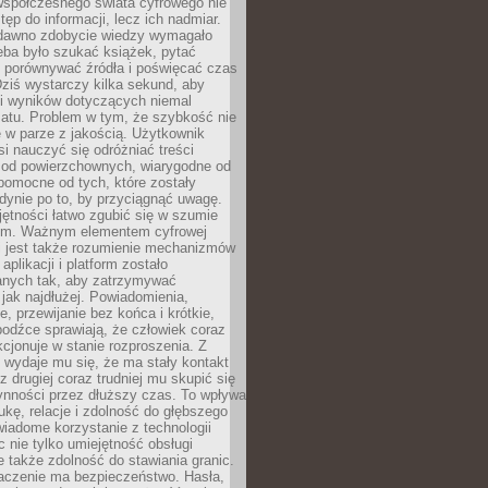
spółczesnego świata cyfrowego nie
tęp do informacji, lecz ich nadmiar.
dawno zdobycie wiedzy wymagało
eba było szukać książek, pytać
, porównywać źródła i poświęcać czas
Dziś wystarczy kilka sekund, aby
ki wyników dotyczących niemal
atu. Problem w tym, że szybkość nie
 w parze z jakością. Użytkownik
si nauczyć się odróżniać treści
 od powierzchownych, wiarygodne od
pomocne od tych, które zostały
dynie po to, by przyciągnąć uwagę.
jętności łatwo zgubić się w szumie
ym. Ważnym elementem cyfrowej
 jest także rozumienie mechanizmów
aplikacji i platform zostało
anych tak, aby zatrzymywać
jak najdłużej. Powiadomienia,
, przewijanie bez końca i krótkie,
odźce sprawiają, że człowiek coraz
kcjonuje w stanie rozproszenia. Z
y wydaje mu się, że ma stały kontakt
z drugiej coraz trudniej mu skupić się
ynności przez dłuższy czas. To wpływa
ukę, relacje i zdolność do głębszego
iadome korzystanie z technologii
 nie tylko umiejętność obsługi
e także zdolność do stawiania granic.
czenie ma bezpieczeństwo. Hasła,