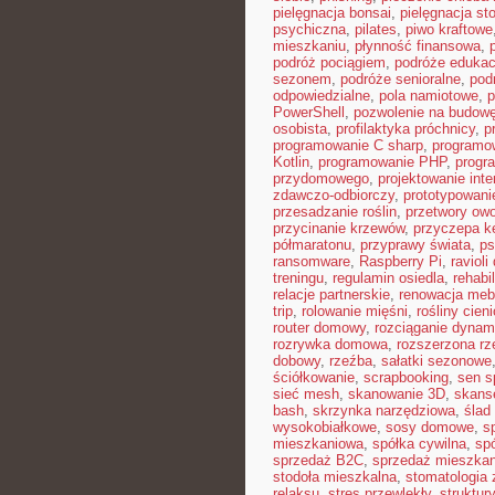
pielęgnacja bonsai
,
pielęgnacja st
psychiczna
,
pilates
,
piwo kraftowe
mieszkaniu
,
płynność finansowa
,
podróż pociągiem
,
podróże edukac
sezonem
,
podróże senioralne
,
pod
odpowiedzialne
,
pola namiotowe
,
p
PowerShell
,
pozwolenie na budow
osobista
,
profilaktyka próchnicy
,
p
programowanie C sharp
,
programo
Kotlin
,
programowanie PHP
,
progr
przydomowego
,
projektowanie inte
zdawczo-odbiorczy
,
prototypowani
przesadzanie roślin
,
przetwory ow
przycinanie krzewów
,
przyczepa 
półmaratonu
,
przyprawy świata
,
ps
ransomware
,
Raspberry Pi
,
raviol
treningu
,
regulamin osiedla
,
rehabi
relacje partnerskie
,
renowacja mebl
trip
,
rolowanie mięśni
,
rośliny cien
router domowy
,
rozciąganie dynam
rozrywka domowa
,
rozszerzona rz
dobowy
,
rzeźba
,
sałatki sezonowe
ściółkowanie
,
scrapbooking
,
sen s
sieć mesh
,
skanowanie 3D
,
skans
bash
,
skrzynka narzędziowa
,
ślad
wysokobiałkowe
,
sosy domowe
,
s
mieszkaniowa
,
spółka cywilna
,
sp
sprzedaż B2C
,
sprzedaż mieszkan
stodoła mieszkalna
,
stomatologia
relaksu
,
stres przewlekły
,
struktur