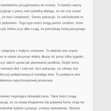
 mentalnemu przygotowaniu do zmiany. To bardzo ważny
ezygnuje z pracy nad sylwetką dlatego, że nie zna zasad
 że traci cierpliwość. Serwis pokazuje, że odchudzanie to
ja z jedzeniem. Tego typu treści mogą pomóc osobom, które
yły efektu jo-jo albo czują, że potrzebują mniej presyjnego
ty związane z małymi zmianami. To właśnie one często
t w stanie utrzymać efekty dłużej niż przez kilka tygodni.
czyć takich spraw jak planowanie posiłków. Dzięki temu
 temacie diet i ćwiczeń, lecz pokazuje, że zdrowy styl
 decyzji podejmowanych każdego dnia. To podejście jest
obietnice natychmiastowej przemiany.
wnież inspirujące doświadczenia. Takie treści mogą
zują, że za utratą kilogramów lub poprawą formy stoją nie
konkretne ludzkie sytuacje: zmiana nastawienia. Historie