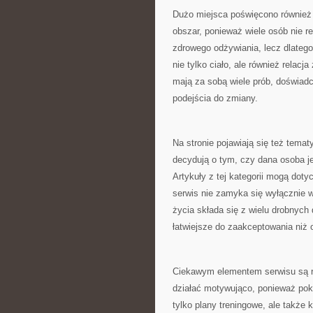
Dużo miejsca poświęcono również
obszar, ponieważ wiele osób nie r
zdrowego odżywiania, lecz dlatego,
nie tylko ciało, ale również relac
mają za sobą wiele prób, doświadcz
podejścia do zmiany.
Na stronie pojawiają się też tema
decydują o tym, czy dana osoba jes
Artykuły z tej kategorii mogą doty
serwis nie zamyka się wyłącznie w
życia składa się z wielu drobnych
łatwiejsze do zaakceptowania niż 
Ciekawym elementem serwisu są ró
działać motywująco, ponieważ poka
tylko plany treningowe, ale także 