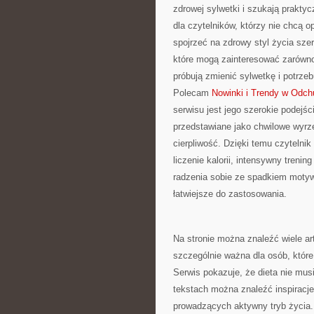
zdrowej sylwetki i szukają prakty
dla czytelników, którzy nie chcą 
spojrzeć na zdrowy styl życia sze
które mogą zainteresować zarówno
próbują zmienić sylwetkę i potrze
Polecam
Nowinki i Trendy w Odch
serwisu jest jego szerokie podejści
przedstawiane jako chwilowe wyrz
cierpliwość. Dzięki temu czytelni
liczenie kalorii, intensywny trenin
radzenia sobie ze spadkiem motywa
łatwiejsze do zastosowania.
Na stronie można znaleźć wiele a
szczególnie ważna dla osób, które
Serwis pokazuje, że dieta nie mu
tekstach można znaleźć inspiracje
prowadzących aktywny tryb życia.