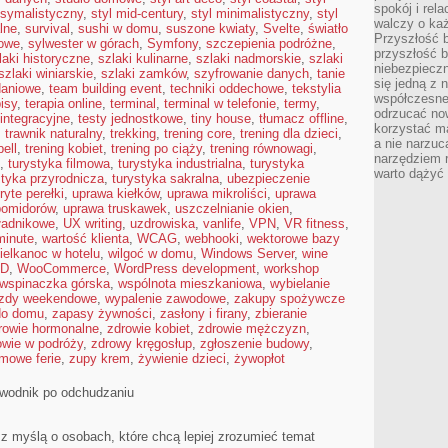
spokój i rel
ksymalistyczny
,
styl mid-century
,
styl minimalistyczny
,
styl
walczy o ka
lne
,
survival
,
sushi w domu
,
suszone kwiaty
,
Svelte
,
światło
Przyszłość b
jowe
,
sylwester w górach
,
Symfony
,
szczepienia podróżne
,
przyszłość b
laki historyczne
,
szlaki kulinarne
,
szlaki nadmorskie
,
szlaki
niebezpiecz
szlaki winiarskie
,
szlaki zamków
,
szyfrowanie danych
,
tanie
się jedną z 
daniowe
,
team building event
,
techniki oddechowe
,
tekstylia
współczesneg
isy
,
terapia online
,
terminal
,
terminal w telefonie
,
termy
,
odrzucać now
 integracyjne
,
testy jednostkowe
,
tiny house
,
tłumacz offline
,
korzystać mą
,
trawnik naturalny
,
trekking
,
trening core
,
trening dla dzieci
,
a nie narzuc
bell
,
trening kobiet
,
trening po ciąży
,
trening równowagi
,
narzędziem r
,
turystyka filmowa
,
turystyka industrialna
,
turystyka
warto dążyć
styka przyrodnicza
,
turystyka sakralna
,
ubezpieczenie
ryte perełki
,
uprawa kiełków
,
uprawa mikroliści
,
uprawa
pomidorów
,
uprawa truskawek
,
uszczelnianie okien
,
ładnikowe
,
UX writing
,
uzdrowiska
,
vanlife
,
VPN
,
VR fitness
,
minute
,
wartość klienta
,
WCAG
,
webhooki
,
wektorowe bazy
ielkanoc w hotelu
,
wilgoć w domu
,
Windows Server
,
wine
 D
,
WooCommerce
,
WordPress development
,
workshop
wspinaczka górska
,
wspólnota mieszkaniowa
,
wybielanie
zdy weekendowe
,
wypalenie zawodowe
,
zakupy spożywcze
do domu
,
zapasy żywności
,
zasłony i firany
,
zbieranie
rowie hormonalne
,
zdrowie kobiet
,
zdrowie mężczyzn
,
owie w podróży
,
zdrowy kręgosłup
,
zgłoszenie budowy
,
imowe ferie
,
zupy krem
,
żywienie dzieci
,
żywopłot
zewodnik po odchudzaniu
y z myślą o osobach, które chcą lepiej zrozumieć temat