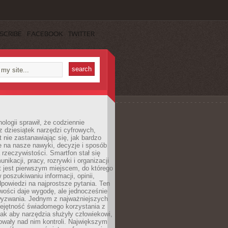
SCRIBE
FACEBOOK
TWITTER
ologii sprawił, że codziennie
 dziesiątek narzędzi cyfrowych,
 nie zastanawiając się, jak bardzo
e na nasze nawyki, decyzje i sposób
 rzeczywistości. Smartfon stał się
nikacji, pracy, rozrywki i organizacji
et jest pierwszym miejscem, do którego
poszukiwaniu informacji, opinii,
odpowiedzi na najprostsze pytania. Ten
wości daje wygodę, ale jednocześnie
wyzwania. Jednym z najważniejszych
iejętność świadomego korzystania z
 tak aby narzędzia służyły człowiekowi,
owały nad nim kontroli. Największym