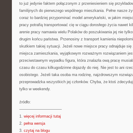
to już jedynie faktem połączonym z przeniesieniem się przykła
familijnych do pierwszego wspólnego mieszkania. Pełne nasze 
coraz to bardziej przypominać model amerykański, w jakim miejs
pracy potrafią transportować cię w ciągu dorosłego życia nawet ki
arenie pracy namawia wielu Polaków do poszukiwania jej nie tylko
drugim końcu państwa. Przenosiny z transport kamienia niepolom
skutkiem takiej sytuacji. Jeżeli nowe miejsce pracy odnajduje się
miejsca zamieszkania, wyjątkowym rozważnym rozwiązaniem jes
przeciwstawnym wypadku figura, która znalazła ową pracę musia
czasu do czasu kilkugodzinne dojazdy do niej. Nie jest to ani rze
osobistego. Jeżeli taka osoba ma rodzinę, najzdrowszym rozwiąz
przeprowadzka wszystkich jej członków. Chyba, że ktoś zdecyduje
tylko w weekendy.
źródło:
———————————
1.
więcej informacji tutaj
2.
pełna wersja
3.
czytaj na blogu