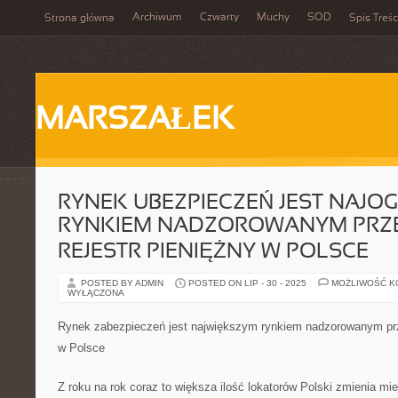
Archiwum
Czwarty
Muchy
SOD
Strona główna
Spis Treśc
MARSZAŁEK
RYNEK UBEZPIECZEŃ JEST NAJO
RYNKIEM NADZOROWANYM PRZ
REJESTR PIENIĘŻNY W POLSCE
POSTED BY ADMIN
POSTED ON LIP - 30 - 2025
MOŻLIWOŚĆ 
WYŁĄCZONA
Rynek zabezpieczeń jest największym rynkiem nadzorowanym prze
w Polsce
Z roku na rok coraz to większa ilość lokatorów Polski zmienia mi