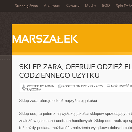
Archiwum
Czwarty
Muchy
SOD
Strona główna
Spis Treśc
MARSZAŁEK
SKLEP ZARA, OFERUJE ODZIEŻ E
CODZIENNEGO UŻYTKU
POSTED BY ADMIN
POSTED ON CZE - 29 - 2025
MOŻLIWOŚĆ 
WYŁĄCZONA
Sklep zara, oferuje odzież najwyższej jakości
Sklep ccc, to jeden z najwyższej jakości sklepów sprzedających bu
znaleźć w galeriach i centrach handlowych. Sklep ccc, realizuje 
też każdy posiada możliwość znalezienia wyjątkowo dobrych bu