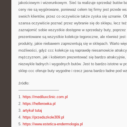
jakościowym i wizerunkowym. Sieć ta realizuje sprzedaż butów bar
ceny nie są wygórowane, ponieważ celem tej firmy jest przede ws
swoich klientów, przez co oczywiście także zyska się uznanie. Ob
szansa oczywiście poznać przez wybranie się do sklepu, lecz też
zaznajomić sobie wszystkie dostępne w sprzedaży buty, poprzez 
prezentowane są wszystkie kolekcje tegoroczne, ale również jest 
produkty, jakie niebawem zaprezentują się w sklepach. Warto więc
możliwości, gdyż ccc kolekcje są naprawdę niesamowicie atrakcy
mężczyznom, jak i kobietom prezentować się bardzo atrakcyjnie,
niezwykle ładnych i wygodnych butów. Jest to bardzo istotne w p
sklep ccc oferuje buty wygodne i rzecz jasna bardzo ładne pod w
źródło:
———————————
1.
https://mediluxclinic.com.pl
2.
https://hellerowka.pl
3.
artykuł tutaj
4.
https://przedszkole309.pl
5.
https://www.estetica-endermologia.pl