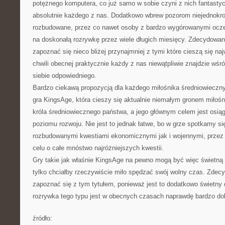
potężnego komputera, co już samo w sobie czyni z nich fantasty
absolutnie każdego z nas. Dodatkowo wbrew pozorom niejednokrot
rozbudowane, przez co nawet osoby z bardzo wygórowanymi oczek
na doskonałą rozrywkę przez wiele długich miesięcy. Zdecydowan
zapoznać się nieco bliżej przynajmniej z tymi które cieszą się na
chwili obecnej praktycznie każdy z nas niewątpliwie znajdzie wśr
siebie odpowiedniego.
Bardzo ciekawą propozycją dla każdego miłośnika średniowieczn
gra KingsAge, która cieszy się aktualnie niemałym gronem miłośn
króla średniowiecznego państwa, a jego głównym celem jest osiąg
poziomu rozwoju. Nie jest to jednak łatwe, bo w grze spotkamy si
rozbudowanymi kwestiami ekonomicznymi jak i wojennymi, prze
celu o całe mnóstwo najróżniejszych kwestii.
Gry takie jak właśnie KingsAge na pewno mogą być więc świetną 
tylko chciałby rzeczywiście miło spędzać swój wolny czas. Zdecy
zapoznać się z tym tytułem, ponieważ jest to dodatkowo świetny 
rozrywka tego typu jest w obecnych czasach naprawdę bardzo dob
źródło: