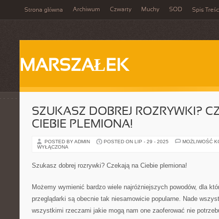
Archiwum
Czwarty
Muchy
SOD
Strona główna
Spis Treśc
MARSZAŁEK
SZUKASZ DOBREJ ROZRYWKI? C
CIEBIE PLEMIONA!
POSTED BY ADMIN
POSTED ON LIP - 29 - 2025
MOŻLIWOŚĆ 
WYŁĄCZONA
Szukasz dobrej rozrywki? Czekają na Ciebie plemiona!
Możemy wymienić bardzo wiele najróżniejszych powodów, dla któr
przeglądarki są obecnie tak niesamowicie popularne. Nade wszyst
wszystkimi rzeczami jakie mogą nam one zaoferować nie potrzeb