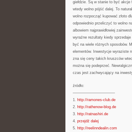
giełdzie. Są w stanie to być akcje
wtedy wolno pójść dalej. To natur
wolno rozpocząć kupować złoto dla
odpowiednio przeliczyć to wolno na
albowiem najprawidłowiej zainwes
wyraźne rezultaty kiedy sprzedaje 
być na wiele różnych sposobów. Mo
elementów. Inwestycje wyraziste ni
zna się ceny takich kruszców wtedy
można się podeprzeć. Newralgiczn
czas jest zachwycający na inwesty
źródło:
———————————
1.
http://ramones-club.de
2.
http://rathenow-blog.de
3.
http://ratnashiri.de
4.
przejdź dalej
5.
http://reelinndealin.com