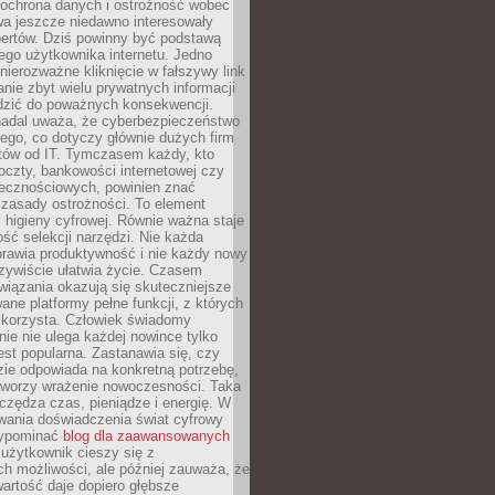
 ochrona danych i ostrożność wobec
wa jeszcze niedawno interesowały
pertów. Dziś powinny być podstawą
ego użytkownika internetu. Jedno
 nierozważne kliknięcie w fałszywy link
anie zbyt wielu prywatnych informacji
zić do poważnych konsekwencji.
nadal uważa, że cyberbezpieczeństwo
łego, co dotyczy głównie dużych firm
stów od IT. Tymczasem każdy, kto
oczty, bankowości internetowej czy
ecznościowych, powinien znać
zasady ostrożności. To element
higieny cyfrowej. Równie ważna staje
ość selekcji narzędzi. Nie każda
prawia produktywność i nie każdy nowy
zywiście ułatwia życie. Czasem
wiązania okazują się skuteczniejsze
ane platformy pełne funkcji, z których
ie korzysta. Człowiek świadomy
nie nie ulega każdej nowince tylko
jest popularna. Zastanawia się, czy
zie odpowiada na konkretną potrzebę,
 tworzy wrażenie nowoczesności. Taka
zędza czas, pieniądze i energię. W
wania doświadczenia świat cyfrowy
zypominać
blog dla zaawansowanych
użytkownik cieszy się z
h możliwości, ale później zauważa, że
artość daje dopiero głębsze