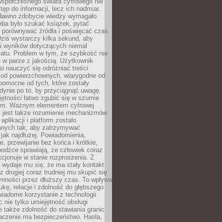
spółczesnego świata cyfrowego nie
tęp do informacji, lecz ich nadmiar.
dawno zdobycie wiedzy wymagało
eba było szukać książek, pytać
, porównywać źródła i poświęcać czas
Dziś wystarczy kilka sekund, aby
ki wyników dotyczących niemal
atu. Problem w tym, że szybkość nie
 w parze z jakością. Użytkownik
si nauczyć się odróżniać treści
 od powierzchownych, wiarygodne od
pomocne od tych, które zostały
dynie po to, by przyciągnąć uwagę.
jętności łatwo zgubić się w szumie
ym. Ważnym elementem cyfrowej
 jest także rozumienie mechanizmów
aplikacji i platform zostało
anych tak, aby zatrzymywać
jak najdłużej. Powiadomienia,
, przewijanie bez końca i krótkie,
odźce sprawiają, że człowiek coraz
kcjonuje w stanie rozproszenia. Z
y wydaje mu się, że ma stały kontakt
z drugiej coraz trudniej mu skupić się
ynności przez dłuższy czas. To wpływa
ukę, relacje i zdolność do głębszego
iadome korzystanie z technologii
 nie tylko umiejętność obsługi
e także zdolność do stawiania granic.
czenie ma bezpieczeństwo. Hasła,