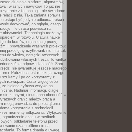
zasad działania platform, algorytmów,
twa i własnych nawyków. To już nie
korzystanie z technologii, ale świadome
e relacji z nią. Taka zmiana sprawia,
przestaje być jedynie odbiorcą treści i
ywnie decydować, co ogląda, czego
pracuje i ile czasu poświęca na
e aktywności. Technologia może być
parciem w rozwoju. Ułatwia naukę
tęp do kursów, organizację pracy,
dźmi i prowadzenie własnych projektów.
iej przeciętny użytkownik nie miał tak
ępu do wiedzy, narzędzi twórczych i
ublikowania własnych treści. To wielka
 jednocześnie odpowiedzialność. Sam
rzędzi nie gwarantuje jeszcze mądrego
tania. Potrzebna jest refleksja, czego
ę szukamy i po co korzystamy z
ych rozwiązań. Coraz więcej osób
, że higiena cyfrowa wpływa na
hiczne. Nadmiar informacji, ciągłe
e się z innymi, nieustanna obecność w
 wyraźnych granic między pracą a
m mogą prowadzić do przeciążenia.
dome korzystanie z technologii
wnież momenty odłączenia. Wyłączenie
, ograniczenie czasu w mediach
owych, odkładanie telefonu przed
nowanie czasu offline nie są
acofania. To forma dbania o uwagę,