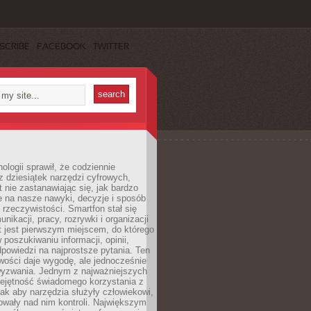
SCRIBE
FACEBOOK
TWITTER
ologii sprawił, że codziennie
 dziesiątek narzędzi cyfrowych,
 nie zastanawiając się, jak bardzo
e na nasze nawyki, decyzje i sposób
 rzeczywistości. Smartfon stał się
nikacji, pracy, rozrywki i organizacji
et jest pierwszym miejscem, do którego
poszukiwaniu informacji, opinii,
odpowiedzi na najprostsze pytania. Ten
wości daje wygodę, ale jednocześnie
wyzwania. Jednym z najważniejszych
iejętność świadomego korzystania z
 tak aby narzędzia służyły człowiekowi,
owały nad nim kontroli. Największym