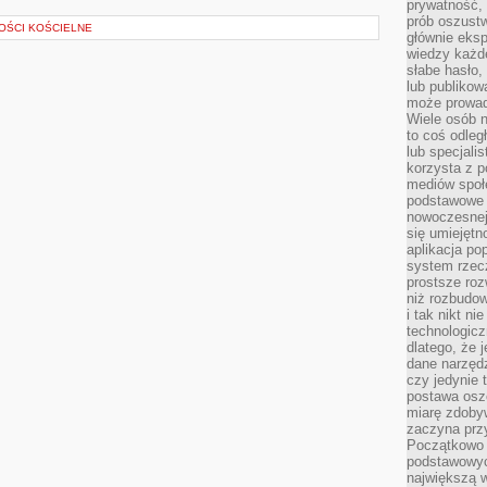
prywatność,
prób oszust
TOŚCI KOŚCIELNE
głównie eks
wiedzy każd
słabe hasło,
lub publikow
może prowad
Wiele osób 
to coś odleg
lub specjali
korzysta z p
mediów społ
podstawowe 
nowoczesnej 
się umiejętn
aplikacja po
system rzec
prostsze roz
niż rozbudow
i tak nikt n
technologicz
dlatego, że 
dane narzęd
czy jedynie
postawa oszc
miarę zdoby
zaczyna pr
Początkowo 
podstawowyc
największą w