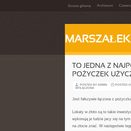
Archiwum
Czwart
Strona główna
MARSZAŁEK
TO JEDNA Z NAJ
POŻYCZEK UŻYCZ
POSTED BY ADMIN
POSTED ON 
WYŁĄCZONA
Jest fałszywie łączona z pożyczką
Lokaty w złoto są to takie inwesty
wykonują je ludzie jacy się na tym
na złocie znać. W następstwie teg