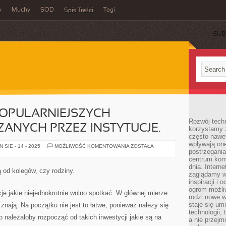
y
Muchy
SOD
Tagi
Spis Treści
SUB
POPULARNIEJSZYCH
Rozwój techn
ANYCH PRZEZ INSTYTUCJE.
korzystamy z
często nawet
wpływają on
TO
SIE - 14 - 2025
MOŻLIWOŚĆ KOMENTOWANIA
ZOSTAŁA
postrzegania
JEDNA
Z
centrum komu
NAJPOPULARNIEJSZYCH
dnia. Intern
POŻYCZEK
 od kolegów, czy rodziny.
UŻYCZANYCH
zaglądamy w 
PRZEZ
inspiracji i 
INSTYTUCJE.
ogrom możli
cje jakie niejednokrotnie wolno spotkać. W głównej mierze
rodzi nowe 
staje się um
 znają. Na początku nie jest to łatwe, ponieważ należy się
technologii,
o należałoby rozpocząć od takich inwestycji jakie są na
a nie przejm