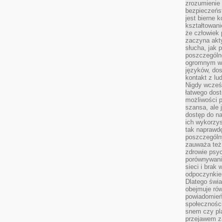
zrozumienie 
bezpieczeńs
jest bierne 
kształtowani
że człowiek 
zaczyna akt
słucha, jak 
poszczególn
ogromnym ws
języków, dos
kontakt z lu
Nigdy wcześn
łatwego dost
możliwości p
szansa, ale
dostęp do na
ich wykorzys
tak naprawd
poszczególn
zauważa też
zdrowie psyc
porównywani
sieci i brak
odpoczynkie
Dlatego świa
obejmuje ró
powiadomień
społeczności
snem czy pla
przejawem z