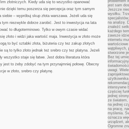
problemem w
 firm złotniczych. Kiedy uda się to wszystko opanować
jest sam dos
alnie dzięki temu poszerza się percepcja oraz tym samym
Jeszcze nie
wysiłku. Trz
 siebie – wypróbuj skup złota warszawa. Jeżeli uda się
specjalistów
na analizę. 
 tym niezwykle dobrze zarobić. Jest to inwestycja na lata
znaleźć set
tować to długoterminowo. Tylko w owym czasie widać
każdego tem
zawsze idzie
się złoto i widzi jaka wartość maja. Inwestycja w złoto może
internetu mu
gą to być sztabki złota, biżuteria czy tez zakup złotych
wartościowe
wątpliwych, 
e są to tylko złoto jednak też srebro czy tez platyna. Jeżeli
stworzone je
Bez tej umie
 wszystko staje się łatwe. Jest dobra literatura która
informacyjn
y jest to żeby zdobyć na tym przynajmniej połowę. Obecny
świadomości
uwagi. Wiele 
cje w złoto, srebro czy platynę.
zaprojektow
użytkownika 
rekomendacje
intensywne b
częściej fun
jednej stron
ze światem, 
na jednej cz
na pracę, na
myślenia. Św
oznacza więc
urządzeń, al
Ogromne zna