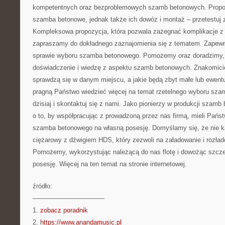
kompetentnych oraz bezproblemowych szamb betonowych. Propozy
szamba betonowe, jednak także ich dowóz i montaż – przetestuj z
Kompleksowa propozycja, która pozwala zażegnać komplikacje z
zapraszamy do dokładnego zaznajomienia się z tematem. Zapew
sprawie wyboru szamba betonowego. Pomożemy oraz doradzimy,
doświadczenie i wiedzę z aspektu szamb betonowych. Znakomicie 
sprawdzą się w danym miejscu, a jakie będą zbyt małe lub ewentu
pragną Państwo wiedzieć więcej na temat rzetelnego wyboru sza
dzisiaj i skontaktuj się z nami. Jako pionierzy w produkcji szam
o to, by współpracując z prowadzoną przez nas firmą, mieli Pańs
szamba betonowego na własną posesję. Domyślamy się, że nie
ciężarowy z dźwigiem HDS, który zezwoli na załadowanie i rozład
Pomożemy, wykorzystując należącą do nas flotę i dowożąc szc
posesję. Więcej na ten temat na stronie internetowej.
źródło:
———————————
1.
zobacz poradnik
2.
https://www.anandamusic.pl