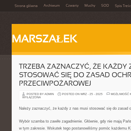
Archiwum
Czwarty
Muchy
SOD
Strona główna
Spis Treśc
MARSZAŁEK
TRZEBA ZAZNACZYĆ, ŻE KAŻDY 
STOSOWAĆ SIĘ DO ZASAD OCH
PRZECIWPOŻAROWEJ
POSTED BY ADMIN
POSTED ON WRZ - 25 - 2025
MOŻLIWOŚĆ 
WYŁĄCZONA
Należy zaznaczyć, że każdy z nas musi stosować się do zasad 
Wybór szamba to zawiłe zagadnienie. Głównie, gdy nie mają Pań
w tym zakresie. Wskutek tego postanowiliśmy pomóc każdemu Kli