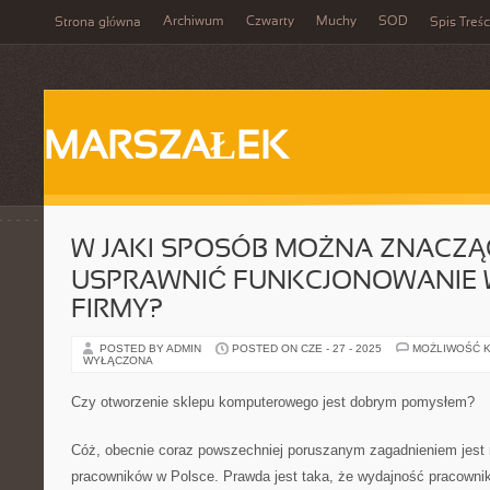
Archiwum
Czwarty
Muchy
SOD
Strona główna
Spis Treśc
MARSZAŁEK
W JAKI SPOSÓB MOŻNA ZNACZ
USPRAWNIĆ FUNKCJONOWANIE 
FIRMY?
POSTED BY ADMIN
POSTED ON CZE - 27 - 2025
MOŻLIWOŚĆ 
WYŁĄCZONA
Czy otworzenie sklepu komputerowego jest dobrym pomysłem?
Cóż, obecnie coraz powszechniej poruszanym zagadnieniem jest
pracowników w Polsce. Prawda jest taka, że wydajność pracowni