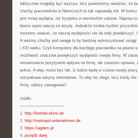
faktycznie mogłaby być wyższa, lecz powinniśmy wiedzieć, że 
choćby pracowników w Niemczech to tak naprawdę mit. W końcu f
jest mniej wydajna, niż fryzjerka w niemieckim salonie. Najzwycz
bierze sporo więcej za wizytę. Jednakże trzeba myśleć przyszłoś
możemy uważać, że naszej wydajności nie da rady powiększyć. 
A weźmy choćby pod uwagę to by bardziej wykorzystywać osiągi
i XXI wieku. Czyli komputery dla każdego pracownika na pewno sp
możliwość znacznie powiększyć wydajność swojej firmy. W zasad
niesamowicie pozytywnie wpływa na firmę, ale zarazem sprawia, 
pokus. A więc może być tak, iż ludzie będą w czasie swojej pracy
rozrywkowe witryny internetowe. To niby nic złego, lecz kiedy źl
firmy, należy zareagować!
źródło:
———————————
1.
http://fortnite-skins.de
2.
http://metropol-unternehmen.de
3.
https://agdem.pl
4.
przejdź dalej