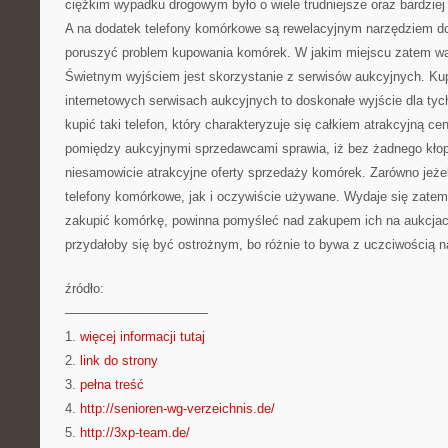
ciężkim wypadku drogowym było o wiele trudniejsze oraz bardziej 
A na dodatek telefony komórkowe są rewelacyjnym narzędziem do
poruszyć problem kupowania komórek. W jakim miejscu zatem w
Świetnym wyjściem jest skorzystanie z serwisów aukcyjnych. Ku
internetowych serwisach aukcyjnych to doskonałe wyjście dla tyc
kupić taki telefon, który charakteryzuje się całkiem atrakcyjną c
pomiędzy aukcyjnymi sprzedawcami sprawia, iż bez żadnego kł
niesamowicie atrakcyjne oferty sprzedaży komórek. Zarówno jeże
telefony komórkowe, jak i oczywiście używane. Wydaje się zatem,
zakupić komórkę, powinna pomyśleć nad zakupem ich na aukcjac
przydałoby się być ostrożnym, bo różnie to bywa z uczciwością n
źródło:
———————————
1.
więcej informacji tutaj
2.
link do strony
3.
pełna treść
4.
http://senioren-wg-verzeichnis.de/
5.
http://3xp-team.de/