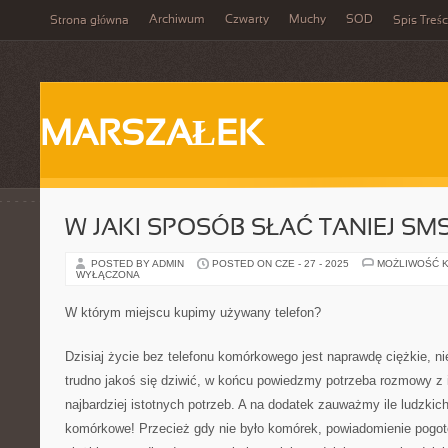
Archiwum
Czwarty
Muchy
SOD
Strona główna
Spis Treśc
MARSZAŁEK
W JAKI SPOSÓB SŁAĆ TANIEJ SM
POSTED BY ADMIN
POSTED ON CZE - 27 - 2025
MOŻLIWOŚĆ 
WYŁĄCZONA
W którym miejscu kupimy używany telefon?
Dzisiaj życie bez telefonu komórkowego jest naprawdę ciężkie, n
trudno jakoś się dziwić, w końcu powiedzmy potrzeba rozmowy z 
najbardziej istotnych potrzeb. A na dodatek zauważmy ile ludzkich
komórkowe! Przecież gdy nie było komórek, powiadomienie pogot