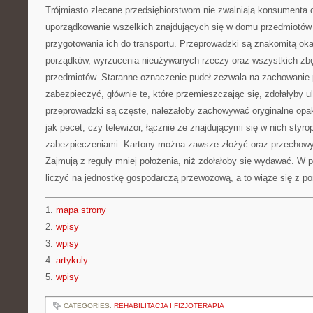
Trójmiasto zlecane przedsiębiorstwom nie zwalniają konsumenta 
uporządkowanie wszelkich znajdujących się w domu przedmiotów
przygotowania ich do transportu. Przeprowadzki są znakomitą oka
porządków, wyrzucenia nieużywanych rzeczy oraz wszystkich zbę
przedmiotów. Staranne oznaczenie pudeł zezwala na zachowanie
zabezpieczyć, głównie te, które przemieszczając się, zdołałyby u
przeprowadzki są częste, należałoby zachowywać oryginalne opa
jak pecet, czy telewizor, łącznie ze znajdującymi się w nich styr
zabezpieczeniami. Kartony można zawsze złożyć oraz przechow
Zajmują z reguły mniej położenia, niż zdołałoby się wydawać. W 
liczyć na jednostkę gospodarczą przewozową, a to wiąże się z 
1.
mapa strony
2.
wpisy
3.
wpisy
4.
artykuly
5.
wpisy
CATEGORIES:
REHABILITACJA I FIZJOTERAPIA