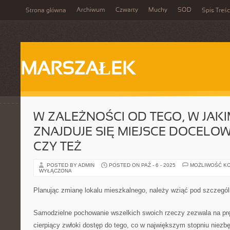
Archiwum
Czwarty
Muchy
SOD
Strona główna
Spis Treśc
MARSZAŁEK
W ZALEŻNOŚCI OD TEGO, W JAKI
ZNAJDUJE SIĘ MIEJSCE DOCELOW
CZY TEŻ
POSTED BY ADMIN
POSTED ON PAŹ - 6 - 2025
MOŻLIWOŚĆ K
WYŁĄCZONA
Planując zmianę lokalu mieszkalnego, należy wziąć pod szczegó
Samodzielne pochowanie wszelkich swoich rzeczy zezwala na prę
cierpiący zwłoki dostęp do tego, co w największym stopniu niez