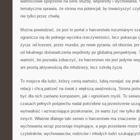
wartościowe spojrzenie na sens służby, wspólnoty i wychowania.
tematyczna sprawia, że strona ma potencjał, by towarzyszyć czyte
nie tylko przez chwilę.
Można powiedzieć, że jest to portal o harcerstwie rozumianym szer
ogranicza się do jednego wycinka rzeczywistości, lecz pokazuje 
życia: od korzeni, przez mundur, po nowe pytania; od obozów, prz
od lokalnego doświadczenia wspólnoty po globalną perspektywę.
wartość, bo pozwala zobaczyć, że harcerstwo nie jest jedynie w
ani prostą aktywnością dla młodzieży, lecz szkołą życia.
To miejsce dla ludzi, którzy cenią wartości, lubią rozwijać się pr
relacji i chcą patrzeć na świat z większą uważnością. Strona po
być dla nich zarówno kompasem, jak i ogniskiem myśli. To serwis
czasach pełnych pośpiechu nadal potrzebne są przestrzenie ucząc
wytrwałość i wzmacniające przekonanie, że warto żyć nie tylko dla
innych. Właśnie dlatego taki serwis o harcerstwie ma znaczenie: p
wychowania wciąż pozostaje inspirujące, a jego przesłanie może t
czytelników, wychowawców, rodziców i młodych ludzi szukających