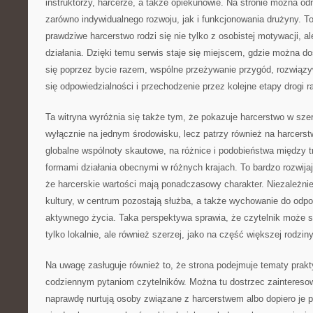
instruktorzy, harcerze, a także opiekunowie. Na stronie można o
zarówno indywidualnego rozwoju, jak i funkcjonowania drużyny. To
prawdziwe harcerstwo rodzi się nie tylko z osobistej motywacji, a
działania. Dzięki temu serwis staje się miejscem, gdzie można do
się poprzez bycie razem, wspólne przeżywanie przygód, rozwiąz
się odpowiedzialności i przechodzenie przez kolejne etapy drogi r
Ta witryna wyróżnia się także tym, że pokazuje harcerstwo w sze
wyłącznie na jednym środowisku, lecz patrzy również na harcerst
globalne wspólnoty skautowe, na różnice i podobieństwa między 
formami działania obecnymi w różnych krajach. To bardzo rozwija
że harcerskie wartości mają ponadczasowy charakter. Niezależnie
kultury, w centrum pozostają służba, a także wychowanie do odp
aktywnego życia. Taka perspektywa sprawia, że czytelnik może s
tylko lokalnie, ale również szerzej, jako na część większej rodziny
Na uwagę zasługuje również to, że strona podejmuje tematy prakt
codziennym pytaniom czytelników. Można tu dostrzec zaintereso
naprawdę nurtują osoby związane z harcerstwem albo dopiero je 