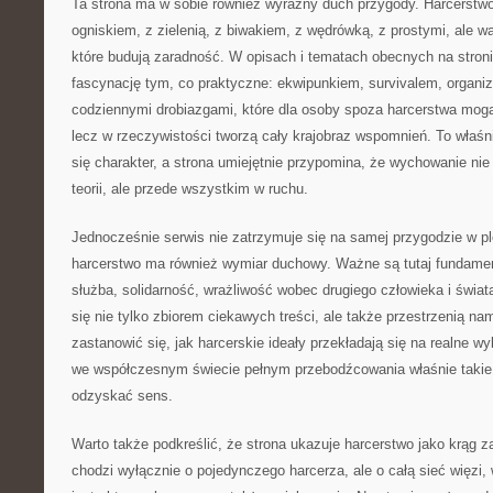
Ta strona ma w sobie również wyraźny duch przygody. Harcerstwo 
ogniskiem, z zielenią, z biwakiem, z wędrówką, z prostymi, ale 
które budują zaradność. W opisach i tematach obecnych na stro
fascynację tym, co praktyczne: ekwipunkiem, survivalem, organiz
codziennymi drobiazgami, które dla osoby spoza harcerstwa mogą
lecz w rzeczywistości tworzą cały krajobraz wspomnień. To właśn
się charakter, a strona umiejętnie przypomina, że wychowanie nie
teorii, ale przede wszystkim w ruchu.
Jednocześnie serwis nie zatrzymuje się na samej przygodzie w p
harcerstwo ma również wymiar duchowy. Ważne są tutaj fundament
służba, solidarność, wrażliwość wobec drugiego człowieka i świat
się nie tylko zbiorem ciekawych treści, ale także przestrzenią n
zastanowić się, jak harcerskie ideały przekładają się na realne w
we współczesnym świecie pełnym przebodźcowania właśnie takie
odzyskać sens.
Warto także podkreślić, że strona ukazuje harcerstwo jako krąg
chodzi wyłącznie o pojedynczego harcerza, ale o całą sieć więzi,