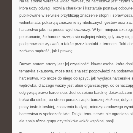
Na tej stronie wyraźnie widać również, że harcerstwo jest czymś 
która uczy odwagi, rozwija charakter i kształtuje postawę odpowie
publikowane w serwisie przybliżają znaczenie stopni i sprawności
wolontariatu, pokazują znaczenie symbolicznych gestów oraz zac
harcerstwo jako na proces wychowawczy. W tym miejscu szczeg
przekonanie, że harcerz rozwija się najlepiej wtedy, gdy uczy się
podejmowanie wyzwań, a także przez kontakt z terenem. Taki ob
zarówno mądrość, jak i prawdę.
Dużym atutem strony jest jej czytelność. Nawet osoba, która dop
tematyką skautową, może tutaj znaleźć podpowiedzi na podstawo
harcerstwo, kto może do niego dołączyć, jak wygląda harcerskie 
wędrówka, dlaczego ważny jest ubiór organizacyjny, co oznaczają
odgrywają prawo harcerskie. Jednocześnie bardziej doświadczeni 
treści dla siebie, bo strona porusza wątki bardziej złożone, doty
pracy instruktorskiej, znaczenia tradycji, międzynarodowego wym
harcerstwa w społeczeństwie. Dzięki temu serwis nie ogranicza si
ale spaja różne grupy czytelników wokół wspólnej pasji.