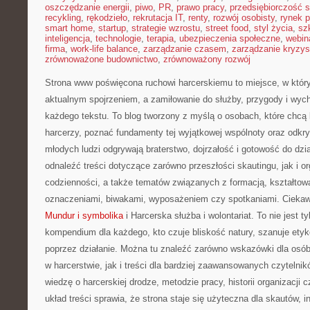
oszczędzanie energii
,
piwo
,
PR
,
prawo pracy
,
przedsiębiorczość 
recykling
,
rękodzieło
,
rekrutacja IT
,
renty
,
rozwój osobisty
,
rynek p
smart home
,
startup
,
strategie wzrostu
,
street food
,
styl życia
,
sz
inteligencja
,
technologie
,
terapia
,
ubezpieczenia społeczne
,
webin
firma
,
work-life balance
,
zarządzanie czasem
,
zarządzanie kryzy
zrównoważone budownictwo
,
zrównoważony rozwój
Strona www poświęcona ruchowi harcerskiemu to miejsce, w któr
aktualnym spojrzeniem, a zamiłowanie do służby, przygody i wyc
każdego tekstu. To blog tworzony z myślą o osobach, które chcą 
harcerzy, poznać fundamenty tej wyjątkowej wspólnoty oraz odkryw
młodych ludzi odgrywają braterstwo, dojrzałość i gotowość do dzi
odnaleźć treści dotyczące zarówno przeszłości skautingu, jak i org
codzienności, a także tematów związanych z formacją, kształtow
oznaczeniami, biwakami, wyposażeniem czy spotkaniami. Ciekawe
Mundur i symbolika
i Harcerska służba i wolontariat. To nie jest ty
kompendium dla każdego, kto czuje bliskość natury, szanuje etykę
poprzez działanie. Można tu znaleźć zarówno wskazówki dla osób
w harcerstwie, jak i treści dla bardziej zaawansowanych czytelnik
wiedzę o harcerskiej drodze, metodzie pracy, historii organizacji
układ treści sprawia, że strona staje się użyteczna dla skautów, i