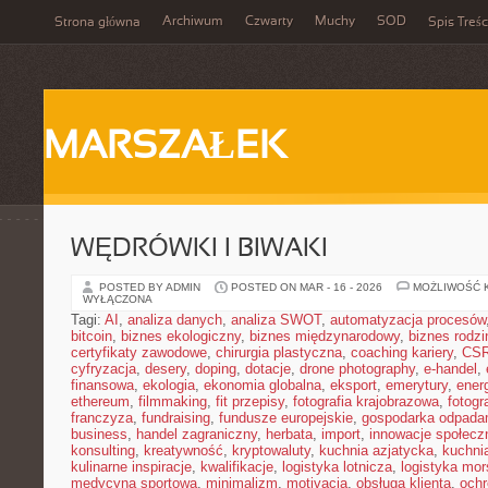
Archiwum
Czwarty
Muchy
SOD
Strona główna
Spis Treśc
MARSZAŁEK
WĘDRÓWKI I BIWAKI
POSTED BY ADMIN
POSTED ON MAR - 16 - 2026
MOŻLIWOŚĆ 
WYŁĄCZONA
Tagi:
AI
,
analiza danych
,
analiza SWOT
,
automatyzacja procesów
bitcoin
,
biznes ekologiczny
,
biznes międzynarodowy
,
biznes rodzi
certyfikaty zawodowe
,
chirurgia plastyczna
,
coaching kariery
,
CS
cyfryzacja
,
desery
,
doping
,
dotacje
,
drone photography
,
e-handel
,
finansowa
,
ekologia
,
ekonomia globalna
,
eksport
,
emerytury
,
ener
ethereum
,
filmmaking
,
fit przepisy
,
fotografia krajobrazowa
,
fotogr
franczyza
,
fundraising
,
fundusze europejskie
,
gospodarka odpada
business
,
handel zagraniczny
,
herbata
,
import
,
innowacje społecz
konsulting
,
kreatywność
,
kryptowaluty
,
kuchnia azjatycka
,
kuchni
kulinarne inspiracje
,
kwalifikacje
,
logistyka lotnicza
,
logistyka mo
medycyna sportowa
,
minimalizm
,
motivacja
,
obsługa klienta
,
ochr