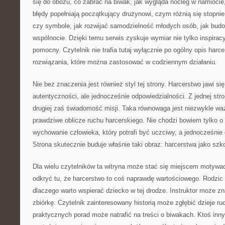
się do obozu, co zabrać na biwak, jak wygląda nocleg w namiocie,
błędy popełniają początkujący drużynowi, czym różnią się stopnie
czy symbole, jak rozwijać samodzielność młodych osób, jak bud
wspólnocie. Dzięki temu serwis zyskuje wymiar nie tylko inspiracy
pomocny. Czytelnik nie trafia tutaj wyłącznie po ogólny opis harce
rozwiązania, które można zastosować w codziennym działaniu.
Nie bez znaczenia jest również styl tej strony. Harcerstwo jawi się
autentyczności, ale jednocześnie odpowiedzialności. Z jednej str
drugiej zaś świadomość misji. Taka równowaga jest niezwykle wa
prawdziwe oblicze ruchu harcerskiego. Nie chodzi bowiem tylko o
wychowanie człowieka, który potrafi być uczciwy, a jednocześnie
Strona skutecznie buduje właśnie taki obraz: harcerstwa jako szko
Dla wielu czytelników ta witryna może stać się miejscem motyw
odkryć tu, że harcerstwo to coś naprawdę wartościowego. Rodzic
dlaczego warto wspierać dziecko w tej drodze. Instruktor może 
zbiórkę. Czytelnik zainteresowany historią może zgłębić dzieje r
praktycznych porad może natrafić na treści o biwakach. Ktoś inny 