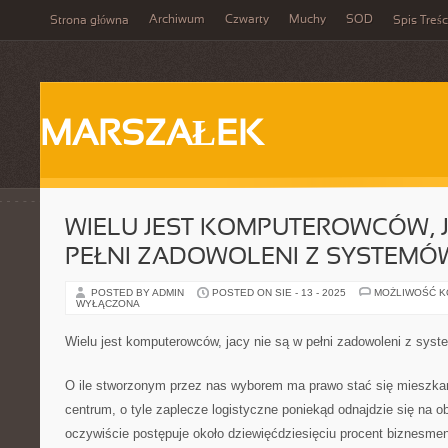
Archiwum
Czwarty
Muchy
SOD
Strona główna
Spis Treśc
MARSZAŁEK
WIELU JEST KOMPUTEROWCÓW, J
PEŁNI ZADOWOLENI Z SYSTEMÓ
POSTED BY ADMIN
POSTED ON SIE - 13 - 2025
MOŻLIWOŚĆ 
WYŁĄCZONA
Wielu jest komputerowców, jacy nie są w pełni zadowoleni z sys
O ile stworzonym przez nas wyborem ma prawo stać się mieszkani
centrum, o tyle zaplecze logistyczne poniekąd odnajdzie się na o
oczywiście postępuje około dziewięćdziesięciu procent biznesme