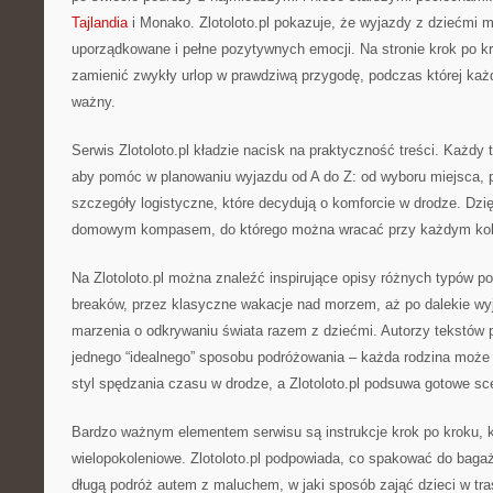
Tajlandia
i Monako. Zlotoloto.pl pokazuje, że wyjazdy z dziećmi 
uporządkowane i pełne pozytywnych emocji. Na stronie krok po k
zamienić zwykły urlop w prawdziwą przygodę, podczas której każd
ważny.
Serwis Zlotoloto.pl kładzie nacisk na praktyczność treści. Każdy t
aby pomóc w planowaniu wyjazdu od A do Z: od wyboru miejsca, p
szczegóły logistyczne, które decydują o komforcie w drodze. Dzię
domowym kompasem, do którego można wracać przy każdym kol
Na Zlotoloto.pl można znaleźć inspirujące opisy różnych typów pod
breaków, przez klasyczne wakacje nad morzem, aż po dalekie wyja
marzenia o odkrywaniu świata razem z dziećmi. Autorzy tekstów p
jednego “idealnego” sposobu podróżowania – każda rodzina moż
styl spędzania czasu w drodze, a Zlotoloto.pl podsuwa gotowe sc
Bardzo ważnym elementem serwisu są instrukcje krok po kroku, k
wielopokoleniowe. Zlotoloto.pl podpowiada, co spakować do baga
długą podróż autem z maluchem, w jaki sposób zająć dzieci w tras