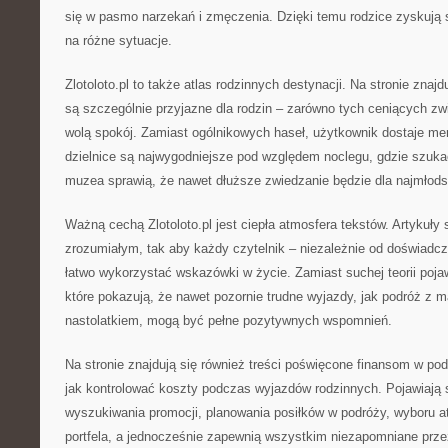
się w pasmo narzekań i zmęczenia. Dzięki temu rodzice zyskują 
na różne sytuacje.
Zlotoloto.pl to także atlas rodzinnych destynacji. Na stronie znajd
są szczególnie przyjazne dla rodzin – zarówno tych ceniących zwie
wolą spokój. Zamiast ogólnikowych haseł, użytkownik dostaje mer
dzielnice są najwygodniejsze pod względem noclegu, gdzie szuka
muzea sprawią, że nawet dłuższe zwiedzanie będzie dla najmłods
Ważną cechą Zlotoloto.pl jest ciepła atmosfera tekstów. Artykuły
zrozumiałym, tak aby każdy czytelnik – niezależnie od doświadc
łatwo wykorzystać wskazówki w życie. Zamiast suchej teorii pojaw
które pokazują, że nawet pozornie trudne wyjazdy, jak podróż z 
nastolatkiem, mogą być pełne pozytywnych wspomnień.
Na stronie znajdują się również treści poświęcone finansom w podr
jak kontrolować koszty podczas wyjazdów rodzinnych. Pojawiają s
wyszukiwania promocji, planowania posiłków w podróży, wyboru atra
portfela, a jednocześnie zapewnią wszystkim niezapomniane prze