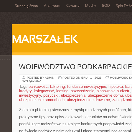
Archiwum
Czwarty
Muchy
SOD
Strona główna
Spis Treśc
MARSZAŁEK
WOJEWÓDZTWO PODKARPACKIE 
POSTED BY ADMIN
POSTED ON GRU - 1 - 2025
MOŻLIWOŚĆ 
WYŁĄCZONA
Tagi:
bankowość
,
faktoring
,
fundusze inwestycyjne
,
hipoteka
,
kar
kredyty
,
księgowość
,
leasing
,
oszczędzanie
,
planowanie budżetu
inwestycyjny
,
pożyczki
,
ubezpieczenia
,
ubezpieczenie domu
,
ube
ubezpieczenie samochodu
,
ubezpieczenie zdrowotne
,
zarządzani
Zlotoloto.pl to blog stworzony z myślą o rodzinnych podróżach, kt
praktyczne tipy oraz opisy ciekawych kierunków na całym świecie
podróżujące małżeństwa szukające konkretnych podpowiedzi znajd
po świecie podróży z najmłodszymi i nieco starszymi pociechami