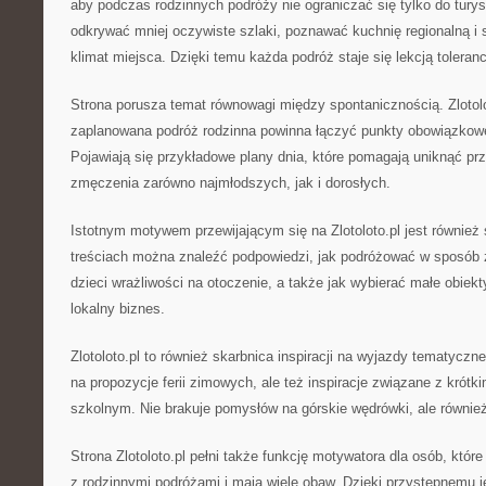
aby podczas rodzinnych podróży nie ograniczać się tylko do turys
odkrywać mniej oczywiste szlaki, poznawać kuchnię regionalną i s
klimat miejsca. Dzięki temu każda podróż staje się lekcją toleranc
Strona porusza temat równowagi między spontanicznością. Zlotol
zaplanowana podróż rodzinna powinna łączyć punkty obowiązkow
Pojawiają się przykładowe plany dnia, które pomagają uniknąć prz
zmęczenia zarówno najmłodszych, jak i dorosłych.
Istotnym motywem przewijającym się na Zlotoloto.pl jest również
treściach można znaleźć podpowiedzi, jak podróżować w sposób
dzieci wrażliwości na otoczenie, a także jak wybierać małe obiekt
lokalny biznes.
Zlotoloto.pl to również skarbnica inspiracji na wyjazdy tematyczn
na propozycje ferii zimowych, ale też inspiracje związane z krótk
szkolnym. Nie brakuje pomysłów na górskie wędrówki, ale również
Strona Zlotoloto.pl pełni także funkcję motywatora dla osób, któr
z rodzinnymi podróżami i mają wiele obaw. Dzięki przystępnemu j