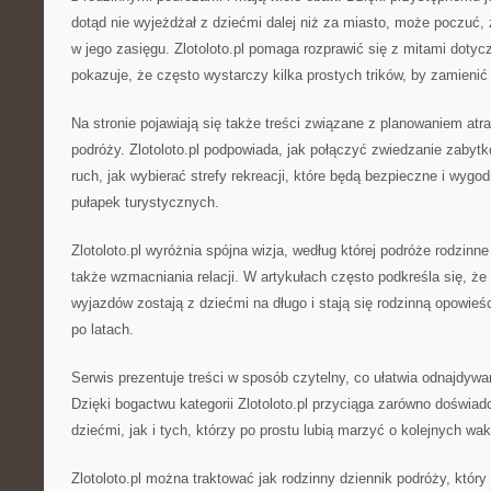
dotąd nie wyjeżdżał z dziećmi dalej niż za miasto, może poczuć, 
w jego zasięgu. Zlotoloto.pl pomaga rozprawić się z mitami doty
pokazuje, że często wystarczy kilka prostych trików, by zamienić
Na stronie pojawiają się także treści związane z planowaniem atra
podróży. Zlotoloto.pl podpowiada, jak połączyć zwiedzanie zabyt
ruch, jak wybierać strefy rekreacji, które będą bezpieczne i wygodn
pułapek turystycznych.
Zlotoloto.pl wyróżnia spójna wizja, według której podróże rodzinne 
także wzmacniania relacji. W artykułach często podkreśla się, ż
wyjazdów zostają z dziećmi na długo i stają się rodzinną opowieś
po latach.
Serwis prezentuje treści w sposób czytelny, co ułatwia odnajdywa
Dzięki bogactwu kategorii Zlotoloto.pl przyciąga zarówno doświa
dziećmi, jak i tych, którzy po prostu lubią marzyć o kolejnych wa
Zlotoloto.pl można traktować jak rodzinny dziennik podróży, który