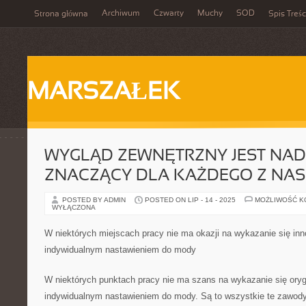
Archiwum
Czwarty
Muchy
SOD
Strona główna
Spis Treśc
MARSZAŁEK
WYGLĄD ZEWNĘTRZNY JEST NA
ZNACZĄCY DLA KAŻDEGO Z NAS
POSTED BY ADMIN
POSTED ON LIP - 14 - 2025
MOŻLIWOŚĆ 
WYŁĄCZONA
W niektórych miejscach pracy nie ma okazji na wykazanie się i
indywidualnym nastawieniem do mody
W niektórych punktach pracy nie ma szans na wykazanie się ory
indywidualnym nastawieniem do mody. Są to wszystkie te zawody