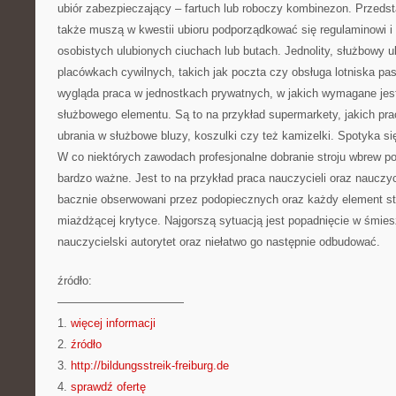
ubiór zabezpieczający – fartuch lub roboczy kombinezon. Przeds
także muszą w kwestii ubioru podporządkować się regulaminowi i
osobistych ulubionych ciuchach lub butach. Jednolity, służbowy 
placówkach cywilnych, takich jak poczta czy obsługa lotniska p
wygląda praca w jednostkach prywatnych, w jakich wymagane jes
służbowego elementu. Są to na przykład supermarkety, jakich pr
ubrania w służbowe bluzy, koszulki czy też kamizelki. Spotyka się
W co niektórych zawodach profesjonalne dobranie stroju wbrew 
bardzo ważne. Jest to na przykład praca nauczycieli oraz nauczy
bacznie obserwowani przez podopiecznych oraz każdy element s
miażdżącej krytyce. Najgorszą sytuacją jest popadnięcie w śmi
nauczycielski autorytet oraz niełatwo go następnie odbudować.
źródło:
———————————
1.
więcej informacji
2.
źródło
3.
http://bildungsstreik-freiburg.de
4.
sprawdź ofertę