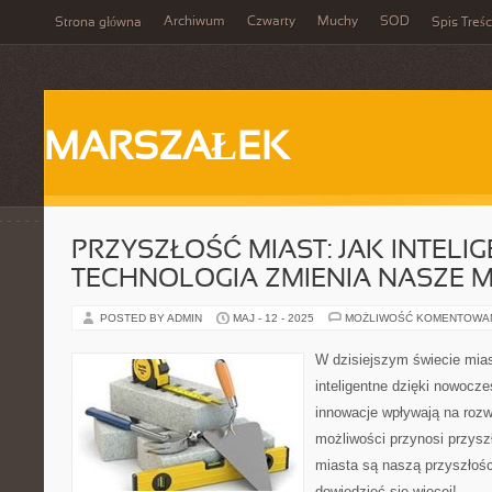
Archiwum
Czwarty
Muchy
SOD
Strona główna
Spis Treśc
MARSZAŁEK
PRZYSZŁOŚĆ MIAST: JAK INTELI
TECHNOLOGIA ZMIENIA NASZE M
POSTED BY ADMIN
MAJ - 12 - 2025
MOŻLIWOŚĆ KOMENTOWA
W dzisiejszym świecie miast
inteligentne dzięki nowoczes
innowacje wpływają na rozw
możliwości przynosi przyszł
miasta są naszą przyszłośc
dowiedzieć się więcej!